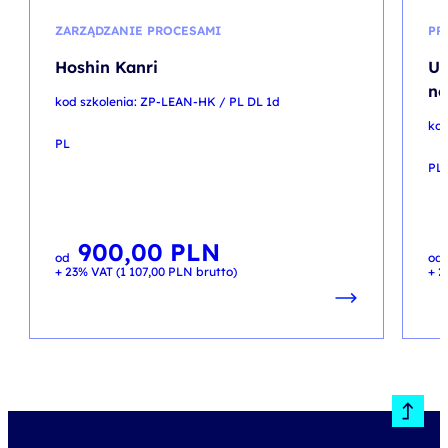
ZARZĄDZANIE PROCESAMI
PR
Hoshin Kanri
Um
ne
kod szkolenia: ZP-LEAN-HK / PL DL 1d
kod
PL
PL
900,00
PLN
od
od
+ 23% VAT (
1 107,00
PLN
brutto)
+ 2