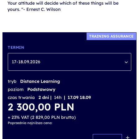
Your attitude will decide which of these things will be
yours. "- Ernest C. Wilson
TRAINING ASSURANCE
TERMIN
17-18.09.2026
tryb
Distance Learning
poziom
Podstawowy
czas trwania
2 dni |
14h
| 17.09 18.09
2 300,00
PLN
+ 23% VAT (
2 829,00
PLN
brutto)
Poprzednia najniższa cena:
+
ilość