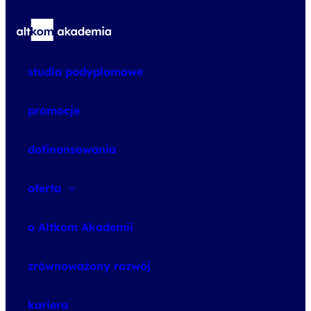
studia podyplomowe
promocje
dofinansowania
oferta
speexx
o Altkom Akademii
udemy business
o szkoleniach
zrównoważony rozwój
o egzaminach
kariera