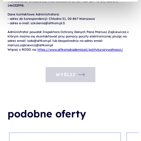
Warszawa ul. Chłodna 51, KRS: 0000859378, NIP: 527-267-43-24, REGON: 
146032998.

Dane kontaktowe Administratora:

- adres do korespondencji: Chłodna 51, 00-867 Warszawa

- adres e-mail: szkolenia@altkom.pl.3.   

Administrator powołał Inspektora Ochrony Danych Pana Mariusz Zajkiewicza z 
którym można się skontaktować przy pomocy poczty elektronicznej pisząc na 
adres email: iodo@altkom.pl. lub bezpośrednio na adres email: 
mariusz.zajkiewicz@altkom.pl

Więcej o RODO na: 
https://www.altkomakademia.pl/polityka-prywatnosci/
WYŚLIJ
podobne oferty