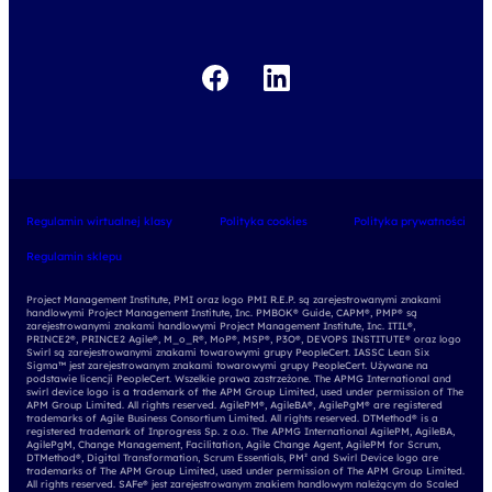
Regulamin wirtualnej klasy
Polityka cookies
Polityka prywatności
Regulamin sklepu
Project Management Institute, PMI oraz logo PMI R.E.P. są zarejestrowanymi znakami
handlowymi Project Management Institute, Inc. PMBOK® Guide, CAPM®, PMP® są
zarejestrowanymi znakami handlowymi Project Management Institute, Inc. ITIL®,
PRINCE2®, PRINCE2 Agile®, M_o_R®, MoP®, MSP®, P3O®, DEVOPS INSTITUTE® oraz logo
Swirl są zarejestrowanymi znakami towarowymi grupy PeopleCert. IASSC Lean Six
Sigma™ jest zarejestrowanym znakami towarowymi grupy PeopleCert. Używane na
podstawie licencji PeopleCert. Wszelkie prawa zastrzeżone. The APMG International and
swirl device logo is a trademark of the APM Group Limited, used under permission of The
APM Group Limited. All rights reserved. AgilePM®, AgileBA®, AgilePgM® are registered
trademarks of Agile Business Consortium Limited. All rights reserved. DTMethod® is a
registered trademark of Inprogress Sp. z o.o. The APMG International AgilePM, AgileBA,
AgilePgM, Change Management, Facilitation, Agile Change Agent, AgilePM for Scrum,
DTMethod®, Digital Transformation, Scrum Essentials, PM² and Swirl Device logo are
trademarks of The APM Group Limited, used under permission of The APM Group Limited.
All rights reserved. SAFe® jest zarejestrowanym znakiem handlowym należącym do Scaled