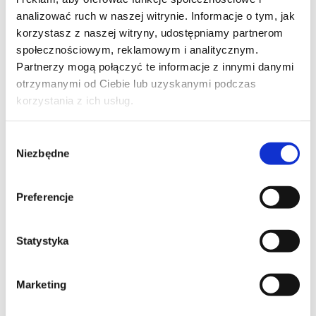
analizować ruch w naszej witrynie. Informacje o tym, jak
korzystasz z naszej witryny, udostępniamy partnerom
społecznościowym, reklamowym i analitycznym.
Partnerzy mogą połączyć te informacje z innymi danymi
otrzymanymi od Ciebie lub uzyskanymi podczas
korzystania z ich usług.
Wybór
Niezbędne
zgody
Wyrażam zgodę na przetwarzanie moich danych osobowych podanych w 
formularzu w celu realizacji zgłoszenia (przygotowania odpowiedzi, oferty, 
Preferencje
 Wyrażam zgodę na przetwarzanie moich danych osobowych w celach 
marketingowych przez Altkom Akademia S.A., ul. Chłodna 51, 00-867 
Statystyka
Administratorem Państwa danych osobowych jest: Altkom Akademia S.A. 00-867 
Warszawa ul. Chłodna 51, KRS: 0000859378, NIP: 527-267-43-24, REGON: 
Marketing
146032998.

Dane kontaktowe Administratora:
