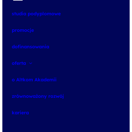
studia podyplomowe
promocje
dofinansowania
oferta
speexx
o Altkom Akademii
udemy business
o szkoleniach
zrównoważony rozwój
o egzaminach
kariera