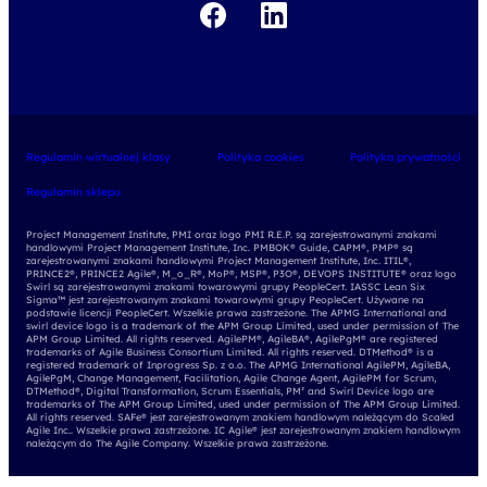
Regulamin wirtualnej klasy
Polityka cookies
Polityka prywatności
Regulamin sklepu
Project Management Institute, PMI oraz logo PMI R.E.P. są zarejestrowanymi znakami
handlowymi Project Management Institute, Inc. PMBOK® Guide, CAPM®, PMP® są
zarejestrowanymi znakami handlowymi Project Management Institute, Inc. ITIL®,
PRINCE2®, PRINCE2 Agile®, M_o_R®, MoP®, MSP®, P3O®, DEVOPS INSTITUTE® oraz logo
Swirl są zarejestrowanymi znakami towarowymi grupy PeopleCert. IASSC Lean Six
Sigma™ jest zarejestrowanym znakami towarowymi grupy PeopleCert. Używane na
podstawie licencji PeopleCert. Wszelkie prawa zastrzeżone. The APMG International and
swirl device logo is a trademark of the APM Group Limited, used under permission of The
APM Group Limited. All rights reserved. AgilePM®, AgileBA®, AgilePgM® are registered
trademarks of Agile Business Consortium Limited. All rights reserved. DTMethod® is a
registered trademark of Inprogress Sp. z o.o. The APMG International AgilePM, AgileBA,
AgilePgM, Change Management, Facilitation, Agile Change Agent, AgilePM for Scrum,
DTMethod®, Digital Transformation, Scrum Essentials, PM² and Swirl Device logo are
trademarks of The APM Group Limited, used under permission of The APM Group Limited.
All rights reserved. SAFe® jest zarejestrowanym znakiem handlowym należącym do Scaled
Agile Inc.. Wszelkie prawa zastrzeżone. IC Agile® jest zarejestrowanym znakiem handlowym
należącym do The Agile Company. Wszelkie prawa zastrzeżone.