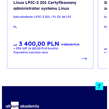
Linux LPIC-2 201 Certyfikowany
Go
administrator systemu Linux
za
kod szkolenia: LPIC-2 201 / PL DL 4d LPI
kod
PL
PL
3 400,00
PLN
Pierwotna
Aktualna
4 000,00
PLN
od
cena
cena
+ 23% VAT (
4 182,00
PLN
brutto)
wynosiła:
wynosi:
od
4 000,00 PLN.
3 400,00 PLN.
+ 2
Poprzednia najniższa cena: