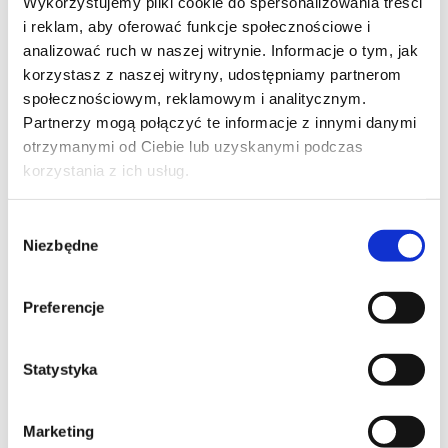
Wykorzystujemy pliki cookie do spersonalizowania treści
i reklam, aby oferować funkcje społecznościowe i
Zwinne zarządzanie projektami - kurs
analizować ruch w naszej witrynie. Informacje o tym, jak
podstawowy
korzystasz z naszej witryny, udostępniamy partnerom
społecznościowym, reklamowym i analitycznym.
Partnerzy mogą połączyć te informacje z innymi danymi
otrzymanymi od Ciebie lub uzyskanymi podczas
korzystania z ich usług.
Wybór
Niezbędne
zgody
Skontaktuj się z naszym doradcą
Preferencje
IMIĘ I NAZWISKO*
Statystyka
Marketing
TELEFON KONTAKTOWY*