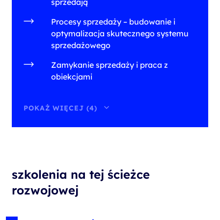
sprzedają
Procesy sprzedaży – budowanie i
optymalizacja skutecznego systemu
sprzedażowego
Zamykanie sprzedaży i praca z
obiekcjami
POKAŻ WIĘCEJ (4)
szkolenia na tej ścieżce
rozwojowej