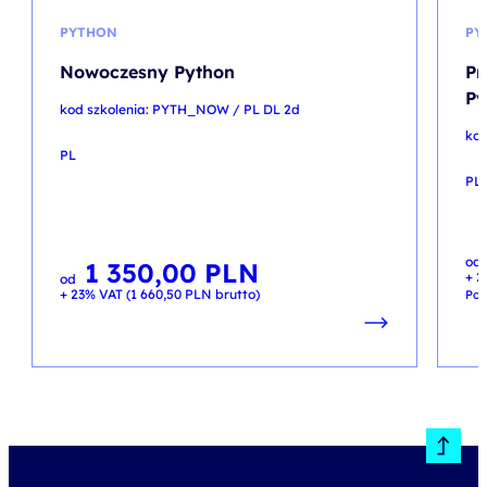
PYTHON
PY
Nowoczesny Python
Pr
Py
kod szkolenia: PYTH_NOW / PL DL 2d
kod
PL
PL
Pie
Akt
od
ce
ce
1 350,00
PLN
+ 2
wyn
wyn
od
290
100
+ 23% VAT (
1 660,50
PLN
brutto)
Pop