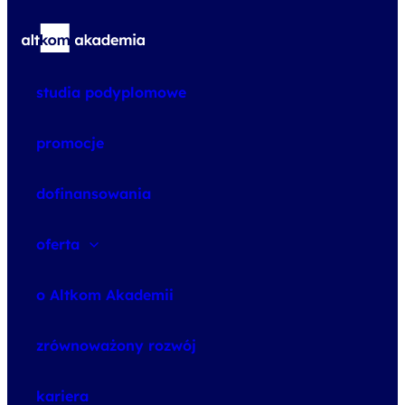
studia podyplomowe
promocje
dofinansowania
oferta
speexx
o Altkom Akademii
udemy business
o szkoleniach
zrównoważony rozwój
o egzaminach
kariera