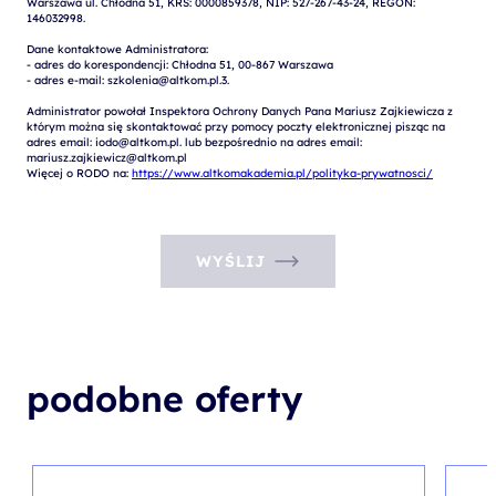
Warszawa ul. Chłodna 51, KRS: 0000859378, NIP: 527-267-43-24, REGON: 
146032998.

Dane kontaktowe Administratora:

- adres do korespondencji: Chłodna 51, 00-867 Warszawa

- adres e-mail: szkolenia@altkom.pl.3.   

Administrator powołał Inspektora Ochrony Danych Pana Mariusz Zajkiewicza z 
którym można się skontaktować przy pomocy poczty elektronicznej pisząc na 
adres email: iodo@altkom.pl. lub bezpośrednio na adres email: 
mariusz.zajkiewicz@altkom.pl

Więcej o RODO na: 
https://www.altkomakademia.pl/polityka-prywatnosci/
WYŚLIJ
podobne oferty