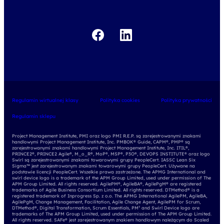
Regulamin wirtualnej klasy
Polityka cookies
Polityka prywatności
Regulamin sklepu
Project Management Institute, PMI oraz logo PMI R.E.P. są zarejestrowanymi znakami
handlowymi Project Management Institute, Inc. PMBOK® Guide, CAPM®, PMP® są
zarejestrowanymi znakami handlowymi Project Management Institute, Inc. ITIL®,
PRINCE2®, PRINCE2 Agile®, M_o_R®, MoP®, MSP®, P3O®, DEVOPS INSTITUTE® oraz logo
Swirl są zarejestrowanymi znakami towarowymi grupy PeopleCert. IASSC Lean Six
Sigma™ jest zarejestrowanym znakami towarowymi grupy PeopleCert. Używane na
podstawie licencji PeopleCert. Wszelkie prawa zastrzeżone. The APMG International and
swirl device logo is a trademark of the APM Group Limited, used under permission of The
APM Group Limited. All rights reserved. AgilePM®, AgileBA®, AgilePgM® are registered
trademarks of Agile Business Consortium Limited. All rights reserved. DTMethod® is a
registered trademark of Inprogress Sp. z o.o. The APMG International AgilePM, AgileBA,
AgilePgM, Change Management, Facilitation, Agile Change Agent, AgilePM for Scrum,
DTMethod®, Digital Transformation, Scrum Essentials, PM² and Swirl Device logo are
trademarks of The APM Group Limited, used under permission of The APM Group Limited.
All rights reserved. SAFe® jest zarejestrowanym znakiem handlowym należącym do Scaled