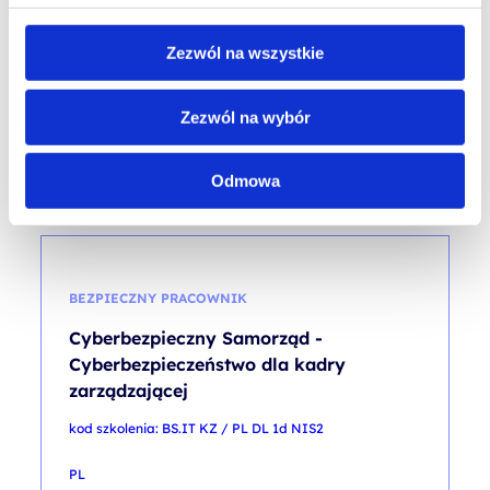
kod szkolenia: PFK CS / CB_WOD_ITOT_DL
Zezwól na wszystkie
PL
350,00
PLN
od
Zezwól na wybór
+ 23% VAT (
430,50
PLN
brutto)
Odmowa
BEZPIECZNY PRACOWNIK
Cyberbezpieczny Samorząd -
Cyberbezpieczeństwo dla kadry
zarządzającej
kod szkolenia: BS.IT KZ / PL DL 1d NIS2
PL