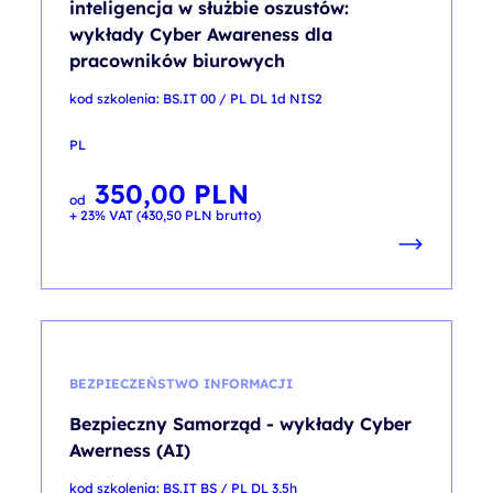
inteligencja w służbie oszustów:
wykłady Cyber Awareness dla
pracowników biurowych
kod szkolenia: BS.IT 00 / PL DL 1d NIS2
PL
350,00
PLN
od
+ 23% VAT (
430,50
PLN
brutto)
BEZPIECZEŃSTWO INFORMACJI
Bezpieczny Samorząd - wykłady Cyber
Awerness (AI)
kod szkolenia: BS.IT BS / PL DL 3,5h