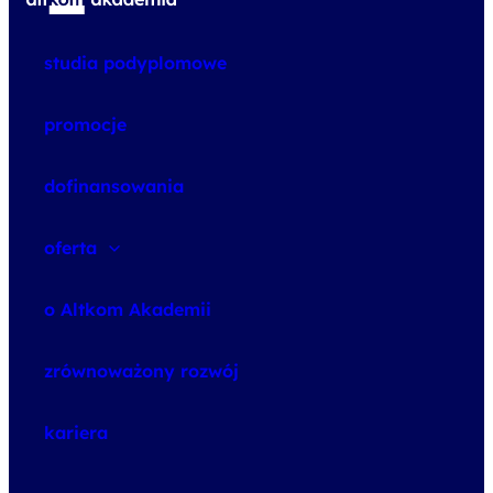
studia podyplomowe
promocje
dofinansowania
oferta
speexx
o Altkom Akademii
udemy business
o szkoleniach
zrównoważony rozwój
o egzaminach
kariera