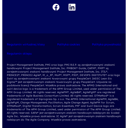
Regulamin wirtualnej klasy
Polityka cookies
Polityka prywatności
Regulamin sklepu
Project Management Institute, PMI oraz logo PMI R.E.P. są zarejestrowanymi znakami
handlowymi Project Management Institute, Inc. PMBOK® Guide, CAPM®, PMP® są
zarejestrowanymi znakami handlowymi Project Management Institute, Inc. ITIL®,
PRINCE2®, PRINCE2 Agile®, M_o_R®, MoP®, MSP®, P3O®, DEVOPS INSTITUTE® oraz logo
Swirl są zarejestrowanymi znakami towarowymi grupy PeopleCert. IASSC Lean Six
Sigma™ jest zarejestrowanym znakami towarowymi grupy PeopleCert. Używane na
podstawie licencji PeopleCert. Wszelkie prawa zastrzeżone. The APMG International and
swirl device logo is a trademark of the APM Group Limited, used under permission of The
APM Group Limited. All rights reserved. AgilePM®, AgileBA®, AgilePgM® are registered
trademarks of Agile Business Consortium Limited. All rights reserved. DTMethod® is a
registered trademark of Inprogress Sp. z o.o. The APMG International AgilePM, AgileBA,
AgilePgM, Change Management, Facilitation, Agile Change Agent, AgilePM for Scrum,
DTMethod®, Digital Transformation, Scrum Essentials, PM² and Swirl Device logo are
trademarks of The APM Group Limited, used under permission of The APM Group Limited.
All rights reserved. SAFe® jest zarejestrowanym znakiem handlowym należącym do Scaled
Agile Inc.. Wszelkie prawa zastrzeżone. IC Agile® jest zarejestrowanym znakiem handlowym
należącym do The Agile Company. Wszelkie prawa zastrzeżone.