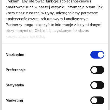
i reklam, aby oferować funkcje społecznościowe i
Cyberbezpieczeństwo dla kadry
analizować ruch w naszej witrynie. Informacje o tym, jak
zarządzającej (AI)
korzystasz z naszej witryny, udostępniamy partnerom
społecznościowym, reklamowym i analitycznym.
kod szkolenia: BS.IT KZ / PL DL 2d NIS2
Partnerzy mogą połączyć te informacje z innymi danymi
otrzymanymi od Ciebie lub uzyskanymi podczas
PL
korzystania z ich usług.
1 950,00
PLN
od
+ 23% VAT (
2 398,50
PLN
brutto)
Wybór
Niezbędne
zgody
Preferencje
NOWOŚĆ
BEZPIECZEŃSTWO INFORMACJI
Statystyka
Cyberbezpieczeństwo systemów IT i OT
w przedsiębiorstwach wodociągowo-
Marketing
kanalizacyjnych