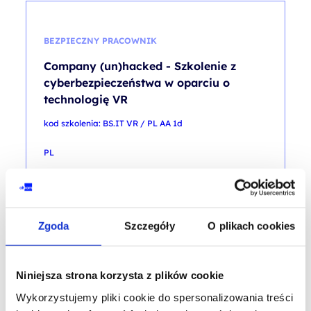
BEZPIECZNY PRACOWNIK
Company (un)hacked - Szkolenie z
cyberbezpieczeństwa w oparciu o
technologię VR
kod szkolenia: BS.IT VR / PL AA 1d
PL
950,00
PLN
od
+ 23% VAT (
1 168,50
PLN
brutto)
Zgoda
Szczegóły
O plikach cookies
Niniejsza strona korzysta z plików cookie
Wykorzystujemy pliki cookie do spersonalizowania treści
BEZPIECZEŃSTWO INFORMACJI