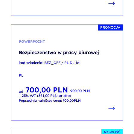
PROMOCJA
POWERPOINT
Bezpieczeństwo w pracy biurowej
kod szkolenia: BEZ_OFF / PL DL 1d
PL
700,00
PLN
Pierwotna
Aktualna
900,00
PLN
od
cena
cena
+ 23% VAT (
861,00
PLN
brutto)
wynosiła:
wynosi:
900,00 PLN.
700,00 PLN.
Poprzednia najniższa cena:
900,00
PLN
NOWOŚĆ