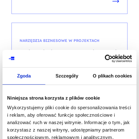
NARZĘDZIA BIZNESOWE W PROJEKTACH
Design thinking w praktyce biznesowej
kod szkolenia: HR-KK-T-DT / DesignThinking
Zgoda
Szczegóły
O plikach cookies
PL
1 600,00
PLN
od
Niniejsza strona korzysta z plików cookie
+ 23% VAT (
1 968,00
PLN
brutto)
Wykorzystujemy pliki cookie do spersonalizowania treści
i reklam, aby oferować funkcje społecznościowe i
analizować ruch w naszej witrynie. Informacje o tym, jak
korzystasz z naszej witryny, udostępniamy partnerom
społecznościowym, reklamowym i analitycznym.