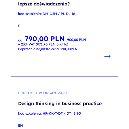
lepsze doświadczenia?
kod szkolenia: DM-CJM / PL DL 1d
PL
790,00
PLN
Pierwotna
Aktualna
900,00
PLN
od
cena
cena
+ 23% VAT (
971,70
PLN
brutto)
wynosiła:
wynosi:
900,00 PLN.
790,00 PLN.
Poprzednia najniższa cena:
790,00
PLN
PROJEKTY W ORGANIZACJI
Design thinking in business practice
kod szkolenia: HR-KK-T-DT / DT_ENG
EN