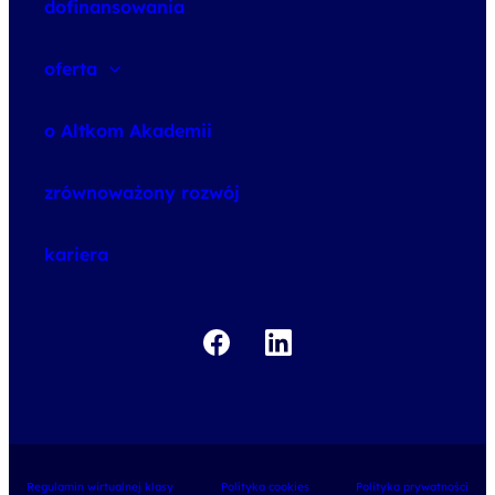
dofinansowania
oferta
speexx
o Altkom Akademii
udemy business
o szkoleniach
zrównoważony rozwój
o egzaminach
kariera
Regulamin wirtualnej klasy
Polityka cookies
Polityka prywatności