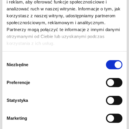
i reklam, aby oferować funkcje społecznościowe i
analizować ruch w naszej witrynie. Informacje o tym, jak
Crystal Reports - zaawansowane
korzystasz z naszej witryny, udostępniamy partnerom
raportowanie
społecznościowym, reklamowym i analitycznym.
kod szkolenia: CR02 / PL DL 2d
Partnerzy mogą połączyć te informacje z innymi danymi
otrzymanymi od Ciebie lub uzyskanymi podczas
PL
korzystania z ich usług.
1 300,00
PLN
od
+ 23% VAT (
1 599,00
PLN
brutto)
Wybór
Niezbędne
zgody
Preferencje
Statystyka
Marketing