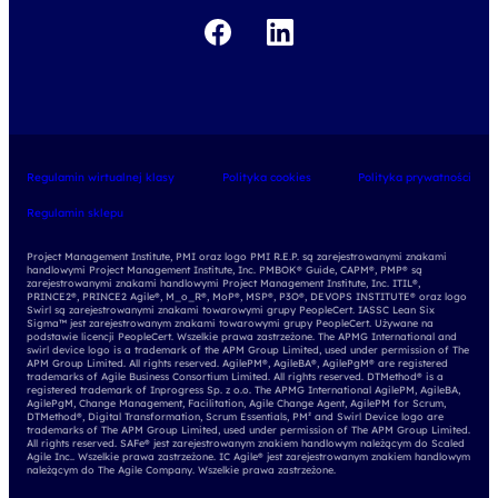
Regulamin wirtualnej klasy
Polityka cookies
Polityka prywatności
Regulamin sklepu
Project Management Institute, PMI oraz logo PMI R.E.P. są zarejestrowanymi znakami
handlowymi Project Management Institute, Inc. PMBOK® Guide, CAPM®, PMP® są
zarejestrowanymi znakami handlowymi Project Management Institute, Inc. ITIL®,
PRINCE2®, PRINCE2 Agile®, M_o_R®, MoP®, MSP®, P3O®, DEVOPS INSTITUTE® oraz logo
Swirl są zarejestrowanymi znakami towarowymi grupy PeopleCert. IASSC Lean Six
Sigma™ jest zarejestrowanym znakami towarowymi grupy PeopleCert. Używane na
podstawie licencji PeopleCert. Wszelkie prawa zastrzeżone. The APMG International and
swirl device logo is a trademark of the APM Group Limited, used under permission of The
APM Group Limited. All rights reserved. AgilePM®, AgileBA®, AgilePgM® are registered
trademarks of Agile Business Consortium Limited. All rights reserved. DTMethod® is a
registered trademark of Inprogress Sp. z o.o. The APMG International AgilePM, AgileBA,
AgilePgM, Change Management, Facilitation, Agile Change Agent, AgilePM for Scrum,
DTMethod®, Digital Transformation, Scrum Essentials, PM² and Swirl Device logo are
trademarks of The APM Group Limited, used under permission of The APM Group Limited.
All rights reserved. SAFe® jest zarejestrowanym znakiem handlowym należącym do Scaled
Agile Inc.. Wszelkie prawa zastrzeżone. IC Agile® jest zarejestrowanym znakiem handlowym
należącym do The Agile Company. Wszelkie prawa zastrzeżone.