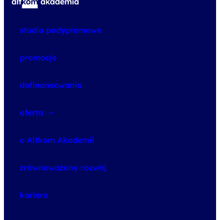
studia podyplomowe
promocje
dofinansowania
oferta
speexx
o Altkom Akademii
udemy business
o szkoleniach
zrównoważony rozwój
o egzaminach
kariera