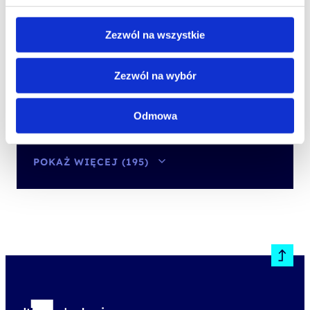
powiązane kategorie
Zezwól na wszystkie
.Net i C#
Access
Zezwól na wybór
Administracja publiczna, instytucje
Odmowa
kultury
POKAŻ WIĘCEJ (195)