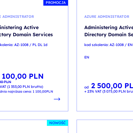
PROMOCJA
E ADMINISTRATOR
AZURE ADMINISTRATOR
nistering Active
Administering Activ
ctory Domain Services
Directory Domain Se
kolenia: AZ-1008 / PL DL 1d
kod szkolenia: AZ-1008 / E
EN
 100,00
PLN
otna
lna
,00
PLN
ła:
:
2 500,00
P
00 PLN.
00 PLN.
VAT (
1 353,00
PLN
brutto)
od
+ 23% VAT (
3 075,00
PLN
bru
dnia najniższa cena:
1 100,00
PLN
NOWOŚĆ