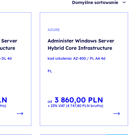
Domyślne sortowanie
AZURE
 Server
Administer Windows Server
ructure
Hybrid Core Infrastructure
G DL 4d
kod szkolenia: AZ-800 / PL AA 4d
PL
LN
3 860,00
PLN
od
tto)
+ 23% VAT (
4 747,80
PLN
brutto)