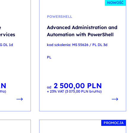
NOWOŚĆ
POWERSHELL
e
Advanced Administration and
rvices
Automation with PowerShell
NG DL 1d
kod szkolenia: MS 55626 / PL DL 3d
PL
LN
2 500,00
PLN
od
tto)
+ 23% VAT (
3 075,00
PLN
brutto)
PROMOCJA