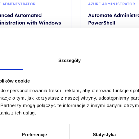
E ADMINISTRATOR
AZURE ADMINISTRATOR
anced Automated
Automate Administra
nistration with Windows
PowerShell
rShell
kod szkolenia: AZ-040 / PL 
kolenia: MS 55318 / PL DL 3d
PL
Szczegóły
 500,00
PLN
4 100,00
P
od
 plików cookie
VAT (
3 075,00
PLN
brutto)
+ 23% VAT (
5 043,00
PLN
bru
do spersonalizowania treści i reklam, aby oferować funkcje sp
ormacje o tym, jak korzystasz z naszej witryny, udostępniamy p
Partnerzy mogą połączyć te informacje z innymi danymi otrzym
nia z ich usług.
RSHELL
AZURE ADMINISTRATOR
Preferencje
Statystyka