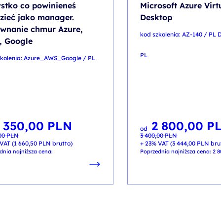
stko co powinieneś
Microsoft Azure Virt
zieć jako manager.
Desktop
wnanie chmur Azure,
kod szkolenia: AZ-140 / PL 
, Google
PL
zkolenia: Azure_AWS_Google / PL
 350,00
PLN
2 800,00
P
otna
lna
Pierwotna
Aktualna
od
cena
cena
,00
PLN
3 400,00
PLN
ła:
:
wynosiła:
wynosi:
00 PLN.
00 PLN.
3 400,00 PLN.
2 800,00 PLN.
VAT (
1 660,50
PLN
brutto)
+ 23% VAT (
3 444,00
PLN
bru
dnia najniższa cena:
Poprzednia najniższa cena:
2 