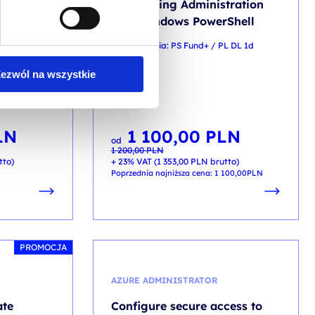
tion with
Automating Administration
e + e-
with Windows PowerShell
kod szkolenia: PS Fund+ / PL DL 1d
PL DL 5d
ezwól na wszystkie
PL
LN
1 100,00
PLN
Pierwotna
Aktualna
od
cena
cena
1 200,00
PLN
wynosiła:
wynosi:
1 200,00 PLN.
1 100,00 PLN.
tto)
+ 23% VAT (
1 353,00
PLN
brutto)
Poprzednia najniższa cena:
1 100,00
PLN
PROMOCJA
AZURE ADMINISTRATOR
ate
Configure secure access to