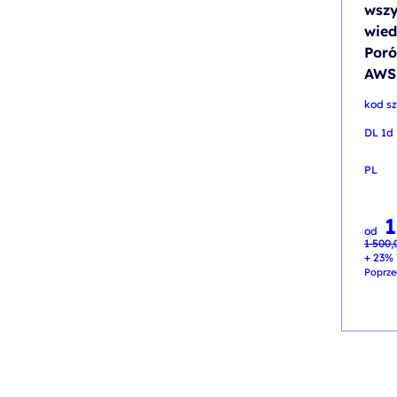
wszy
wied
Poró
AWS
kod s
DL 1d
PL
1
Pierw
Aktua
od
cena
cena
1 500
wynosi
wynosi
1 500,
1 350,
+ 23% 
Poprze