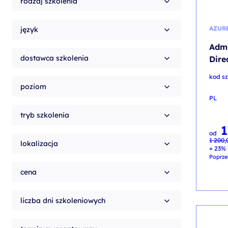
rodzaj szkolenia
AZUR
język
Admi
dostawca szkolenia
Dire
kod sz
poziom
PL
tryb szkolenia
1
Pierw
Aktua
od
cena
cena
1 200
wynosi
wynosi
lokalizacja
1 200,
1 100,
+ 23% 
Poprze
cena
liczba dni szkoleniowych