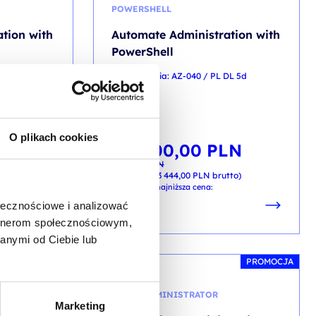
POWERSHELL
tion with
Automate Administration with
PowerShell
AA 5d
kod szkolenia: AZ-040 / PL DL 5d
PL
O plikach cookies
2 800,00
PLN
Pierwotna
Aktualna
od
cena
cena
3 400,00
PLN
wynosiła:
wynosi:
LN
3 400,00 PLN.
2 800,00 PLN.
+ 23% VAT (
3 444,00
PLN
brutto)
tto)
Poprzednia najniższa cena:
ołecznościowe i analizować
artnerom społecznościowym,
anymi od Ciebie lub
PROMOCJA
PROMOCJA
AZURE ADMINISTRATOR
Marketing