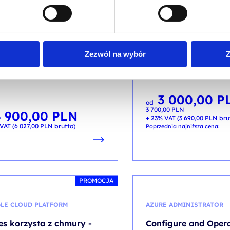
mate Administration with
Automate Administra
rShell
PowerShell (szkoleni
learning)
kolenia: AZ-040 / ENG DL 5d
kod szkolenia: AZ-040+el / 
Zezwól na wybór
Z
PL
3 000,00
P
Pierwotna
Aktualna
od
cena
cena
3 700,00
PLN
wynosiła:
wynosi:
4 900,00
PLN
3 700,00 PLN.
3 000,00 PLN.
+ 23% VAT (
3 690,00
PLN
bru
VAT (
6 027,00
PLN
brutto)
Poprzednia najniższa cena:
PROMOCJA
LE CLOUD PLATFORM
AZURE ADMINISTRATOR
es korzysta z chmury -
Configure and Oper