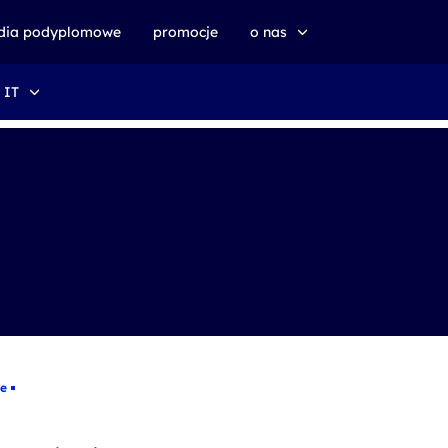
udia podyplomowe
promocje
o nas
 IT
o altkom akademii
zrównoważony rozwój
e