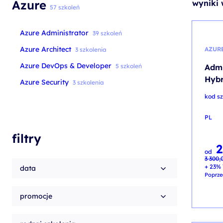
Azure
wyniki 
szkolenia Broadcom
57 szkoleń
szkolenia SAP
Azure Administrator
39 szkoleń
szkolenia SAS
Azure Architect
AZUR
3 szkolenia
formuły szkoleń MS
Azure DevOps & Developer
5 szkoleń
Admi
szkolenia
Hybr
Azure Security
3 szkolenia
egzaminy
kod sz
PL
filtry
2
Pierw
Aktua
od
cena
cena
3 300,
wynosi
wynosi
3 300,
2 700,
+ 23% 
data
Poprze
promocje