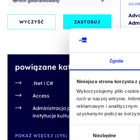
termin gwarantowany
AZUR
Adv
WYCZYŚĆ
ZASTOSUJ
Admi
Powe
kod sz
PL
Zgoda
powiązane kategorie
2
od
Niniejsza strona korzysta z
.Net i C#
+ 23% 
Wykorzystujemy pliki cookie 
Access
ruch w naszej witrynie. Inf
reklamowym i analitycznym. 
Administracja publiczna,
uzyskanymi podczas korzysta
instytucje kultury
Wybór
POWE
POKAŻ WIĘCEJ (195)
Niezbędne
zgody