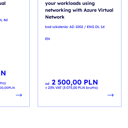
ual
your workloads using
networking with Azure Virtual
Network
DL 4d
kod szkolenia: AZ-1002 / ENG DL 1d
EN
LN
2 500,00
PLN
tto)
od
+ 23% VAT (
3 075,00
PLN
brutto)
800,00
PLN