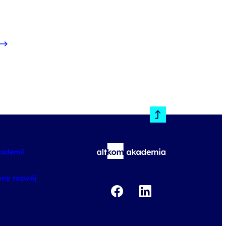
kademii
ny rozwój