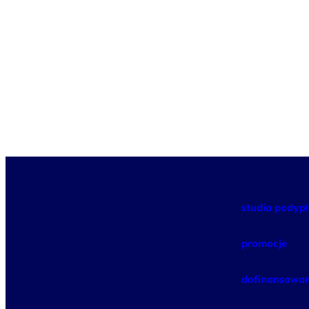
studia pody
promocje
dofinansowan