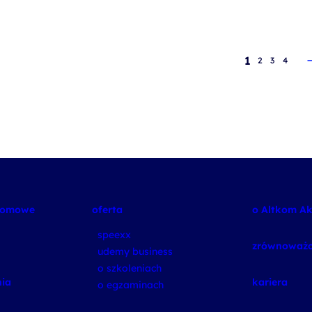
1
2
3
4
plomowe
oferta
o Altkom A
speexx
zrównoważo
udemy business
o szkoleniach
ia
kariera
o egzaminach