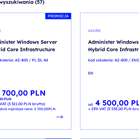
wyszukiwania (57)
PROMOCJA
E
AZURE
nister Windows Server
Administer Windows
id Core Infrastructure
Hybrid Core Infrast
kolenia: AZ-800 / PL DL 4d
kod szkolenia: AZ-800 / EN
EN
 700,00
PLN
otna
lna
00
PLN
ła:
:
4 500,00
P
00 PLN.
00 PLN.
VAT (
3 321,00
PLN
brutto)
od
+ 23% VAT (
5 535,00
PLN
bru
dnia najniższa cena:
2 700,00
PLN