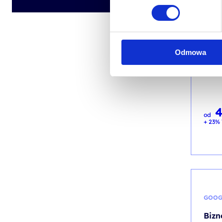
Auto
Powe
kod sz
Odmowa
EN
od
+ 23% 
GOOG
Bizn