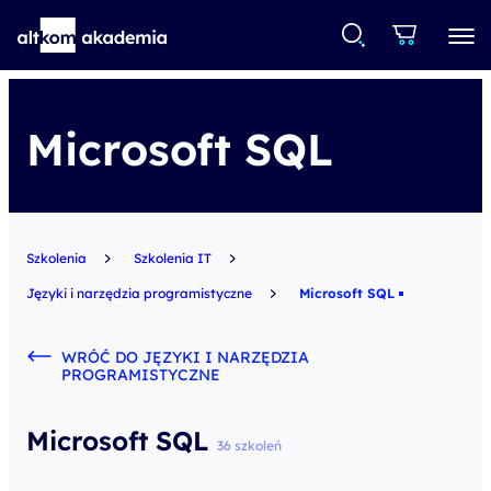
Microsoft SQL
Szkolenia
Szkolenia IT
Języki i narzędzia programistyczne
Microsoft SQL
WRÓĆ DO JĘZYKI I NARZĘDZIA
PROGRAMISTYCZNE
Microsoft SQL
36 szkoleń