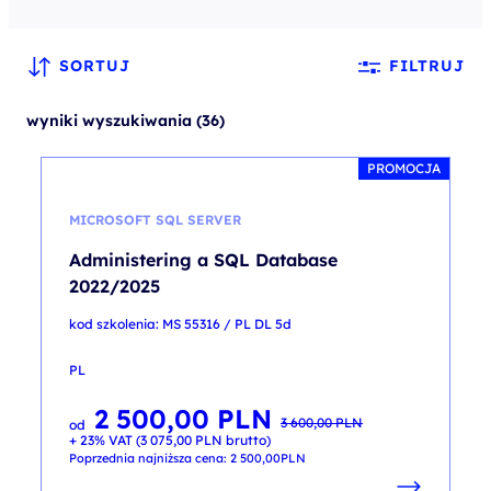
SORTUJ
FILTRUJ
wyniki wyszukiwania (36)
PROMOCJA
MICROSOFT SQL SERVER
Administering a SQL Database
2022/2025
kod szkolenia: MS 55316 / PL DL 5d
PL
2 500,00
PLN
Pierwotna
Aktualna
3 600,00
PLN
od
cena
cena
+ 23% VAT (
3 075,00
PLN
brutto)
wynosiła:
wynosi:
3 600,00 PLN.
2 500,00 PLN.
Poprzednia najniższa cena:
2 500,00
PLN