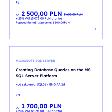
PL
2 500,00
PLN
Pierwotna
Aktualna
3 600,00
PLN
od
cena
cena
+ 23% VAT (
3 075,00
PLN
brutto)
wynosiła:
wynosi:
3 600,00 PLN.
2 500,00 PLN.
Poprzednia najniższa cena:
2 500,00
PLN
MICROSOFT SQL SERVER
Creating Database Queries on the MS
SQL Server Platform
kod szkolenia: SQL01 / ENG AA 2d
EN
1 700,00
PLN
od
+ 23% VAT (
2 091,00
PLN
brutto)