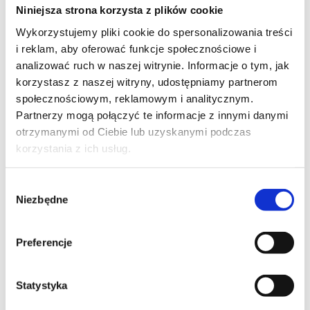
Niniejsza strona korzysta z plików cookie
kod szkolenia: AA_20768 / PL DL 3d
Wykorzystujemy pliki cookie do spersonalizowania treści
i reklam, aby oferować funkcje społecznościowe i
PL
analizować ruch w naszej witrynie. Informacje o tym, jak
1 900,00
PLN
Pierwotna
Aktualna
korzystasz z naszej witryny, udostępniamy partnerom
2 500,00
PLN
od
cena
cena
+ 23% VAT (
2 337,00
PLN
brutto)
wynosiła:
wynosi:
społecznościowym, reklamowym i analitycznym.
2 500,00 PLN.
1 900,00 PLN.
Poprzednia najniższa cena:
Partnerzy mogą połączyć te informacje z innymi danymi
otrzymanymi od Ciebie lub uzyskanymi podczas
korzystania z ich usług.
Wybór
Niezbędne
zgody
MICROSOFT SQL SERVER
Developing SQL Databases 2022/2025
Preferencje
kod szkolenia: AA_20762 / ENG DL 5d
Statystyka
EN