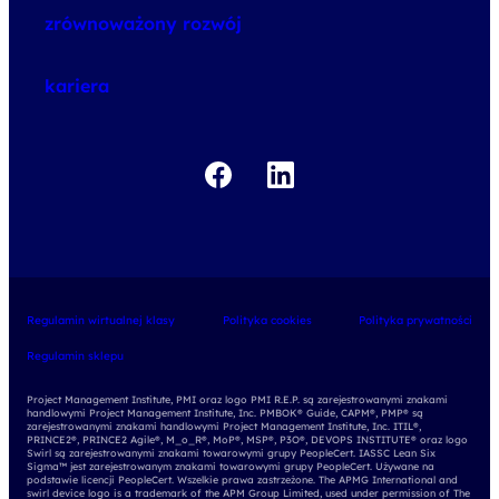
o szkoleniach
zrównoważony rozwój
o egzaminach
kariera
Regulamin wirtualnej klasy
Polityka cookies
Polityka prywatności
Regulamin sklepu
Project Management Institute, PMI oraz logo PMI R.E.P. są zarejestrowanymi znakami
handlowymi Project Management Institute, Inc. PMBOK® Guide, CAPM®, PMP® są
zarejestrowanymi znakami handlowymi Project Management Institute, Inc. ITIL®,
PRINCE2®, PRINCE2 Agile®, M_o_R®, MoP®, MSP®, P3O®, DEVOPS INSTITUTE® oraz logo
Swirl są zarejestrowanymi znakami towarowymi grupy PeopleCert. IASSC Lean Six
Sigma™ jest zarejestrowanym znakami towarowymi grupy PeopleCert. Używane na
podstawie licencji PeopleCert. Wszelkie prawa zastrzeżone. The APMG International and
swirl device logo is a trademark of the APM Group Limited, used under permission of The