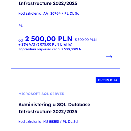
Infrastructure 2022/2025
kod szkolenia: AA_20764 / PL DL 5d
PL
2 500,00
PLN
Pierwotna
Aktualna
3 600,00
PLN
od
cena
cena
+ 23% VAT (
3 075,00
PLN
brutto)
wynosiła:
wynosi:
3 600,00 PLN.
2 500,00 PLN.
Poprzednia najniższa cena:
2 500,00
PLN
PROMOCJA
MICROSOFT SQL SERVER
Administering a SQL Database
Infrastructure 2022/2025
kod szkolenia: MS 55353 / PL DL 5d