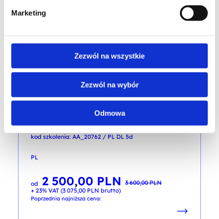
Marketing
4 500,00
PLN
od
+ 23% VAT (
5 535,00
PLN
brutto)
Zezwól na wszystkie
PROMOCJA
Zezwól na wybór
MICROSOFT SQL
Odmowa
Developing SQL Databases 2022/2025
kod szkolenia: AA_20762 / PL DL 5d
PL
2 500,00
PLN
Pierwotna
Aktualna
3 600,00
PLN
od
cena
cena
+ 23% VAT (
3 075,00
PLN
brutto)
wynosiła:
wynosi:
3 600,00 PLN.
2 500,00 PLN.
Poprzednia najniższa cena: