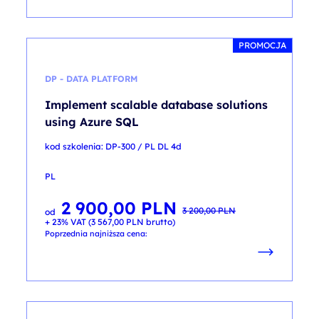
PROMOCJA
DP - DATA PLATFORM
Implement scalable database solutions
using Azure SQL
kod szkolenia: DP-300 / PL DL 4d
PL
2 900,00
PLN
Pierwotna
Aktualna
3 200,00
PLN
od
cena
cena
+ 23% VAT (
3 567,00
PLN
brutto)
wynosiła:
wynosi:
3 200,00 PLN.
2 900,00 PLN.
Poprzednia najniższa cena: