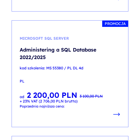
PROMOCJA
MICROSOFT SQL SERVER
Administering a SQL Database
2022/2025
kod szkolenia: MS 55380 / PL DL 4d
PL
2 200,00
PLN
Pierwotna
Aktualna
3 100,00
PLN
od
cena
cena
+ 23% VAT (
2 706,00
PLN
brutto)
wynosiła:
wynosi:
3 100,00 PLN.
2 200,00 PLN.
Poprzednia najniższa cena: