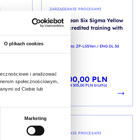
I
ZARZĄDZANIE PROCESAMI
ma Green
IASSC Lean Six Sigma Yellow
ning with
Belt- accredited training with
exam
O plikach cookies
 ENG DL 4d
kod szkolenia: ZP-LSSYen / ENG DL 3d
EN
ołecznościowe i analizować
LN
3 500,00
PLN
od
artnerom społecznościowym,
tto)
+ 23% VAT (
4 305,00
PLN
brutto)
anymi od Ciebie lub
Marketing
I
ZARZĄDZANIE PROCESAMI