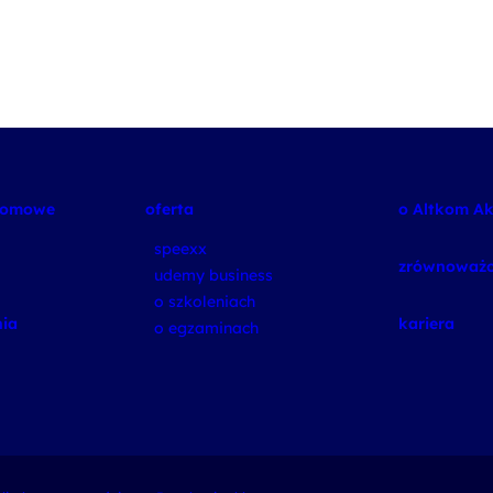
plomowe
oferta
o Altkom A
speexx
zrównoważo
udemy business
o szkoleniach
ia
kariera
o egzaminach