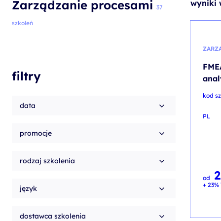
Zarządzanie procesami
wyniki 
szkolenia Broadcom
37
szkolenia SAP
szkoleń
szkolenia SAS
ZARZ
formuły szkoleń MS
FMEA
filtry
szkolenia
anal
egzaminy
kod sz
data
PL
promocje
rodzaj szkolenia
od
+ 23% 
język
dostawca szkolenia