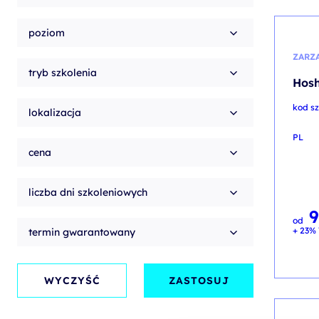
poziom
ZARZ
tryb szkolenia
Hosh
kod s
lokalizacja
PL
cena
liczba dni szkoleniowych
od
+ 23% 
termin gwarantowany
WYCZYŚĆ
ZASTOSUJ