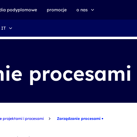
udia podyplomowe
promocje
o nas
 IT
o altkom akademii
zrównoważony rozwój
ie procesami
 projektami i procesami
Zarządzanie procesami