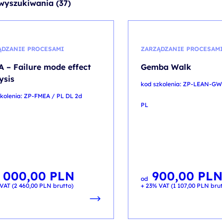
wyszukiwania (37)
ĄDZANIE PROCESAMI
ZARZĄDZANIE PROCESAM
 – Failure mode effect
Gemba Walk
ysis
kod szkolenia: ZP-LEAN-GW
kolenia: ZP-FMEA / PL DL 2d
PL
2 000,00
PLN
900,00
PL
od
VAT (
2 460,00
PLN
brutto)
+ 23% VAT (
1 107,00
PLN
brut