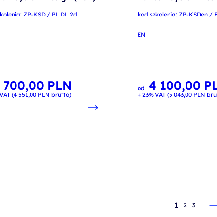
kolenia: ZP-KSD / PL DL 2d
kod szkolenia: ZP-KSDen /
EN
 700,00
PLN
4 100,00
P
od
VAT (
4 551,00
PLN
brutto)
+ 23% VAT (
5 043,00
PLN
bru
1
2
3