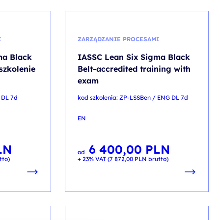
I
ZARZĄDZANIE PROCESAMI
ma Black
IASSC Lean Six Sigma Black
szkolenie
Belt-accredited training with
exam
 DL 7d
kod szkolenia: ZP-LSSBen / ENG DL 7d
EN
LN
6 400,00
PLN
od
tto)
+ 23% VAT (
7 872,00
PLN
brutto)