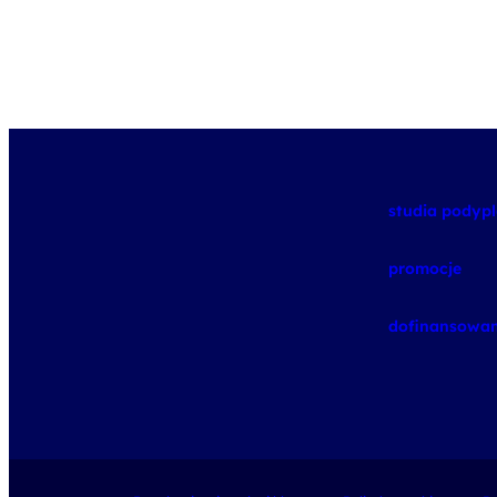
studia pody
promocje
dofinansowan