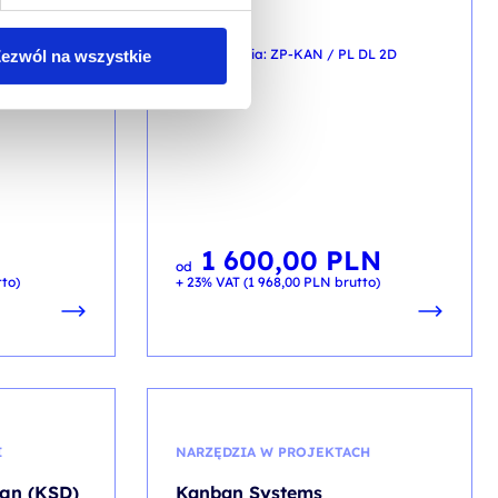
 Sugestii
Kanban
kod szkolenia: ZP-KAN / PL DL 2D
ezwól na wszystkie
I-SSP / PL DL
PL
N
1 600,00
PLN
od
to)
+ 23% VAT (
1 968,00
PLN
brutto)
I
NARZĘDZIA W PROJEKTACH
gn (KSD)
Kanban Systems