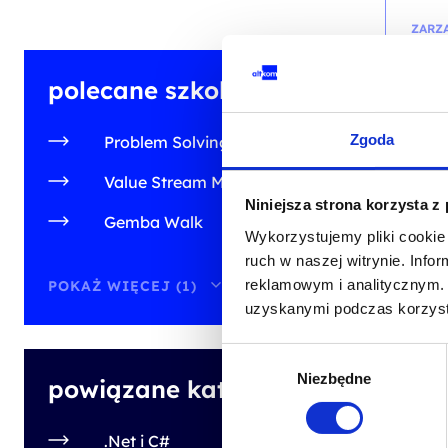
ZARZ
IASS
polecane szkolenia
Belt
z e
Zgoda
Problem Solving
kod sz
Value Stream Mapping (VSM)
PL
Niniejsza strona korzysta z
Gemba Walk
Wykorzystujemy pliki cookie 
od
ruch w naszej witrynie. Inf
+ 23% 
reklamowym i analitycznym. 
POKAŻ WIĘCEJ (1)
uzyskanymi podczas korzysta
Wybór
Niezbędne
zgody
powiązane kategorie
ZARZ
.Net i C#