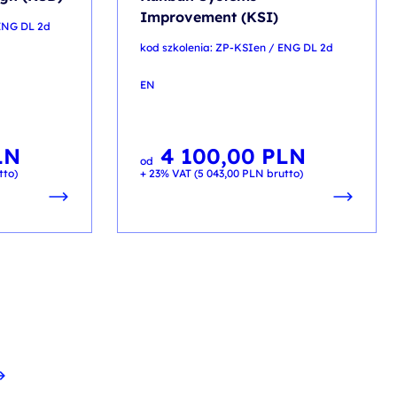
Improvement (KSI)
 ENG DL 2d
kod szkolenia: ZP-KSIen / ENG DL 2d
EN
LN
4 100,00
PLN
od
tto)
+ 23% VAT (
5 043,00
PLN
brutto)