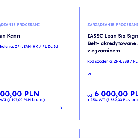
ĄDZANIE PROCESAMI
ZARZĄDZANIE PROCESAM
in Kanri
IASSC Lean Six Sig
Belt- akredytowane 
zkolenia: ZP-LEAN-HK / PL DL 1d
z egzaminem
kod szkolenia: ZP-LSSB / PL
PL
900,00
PLN
6 000,00
P
od
VAT (
1 107,00
PLN
brutto)
+ 23% VAT (
7 380,00
PLN
bru