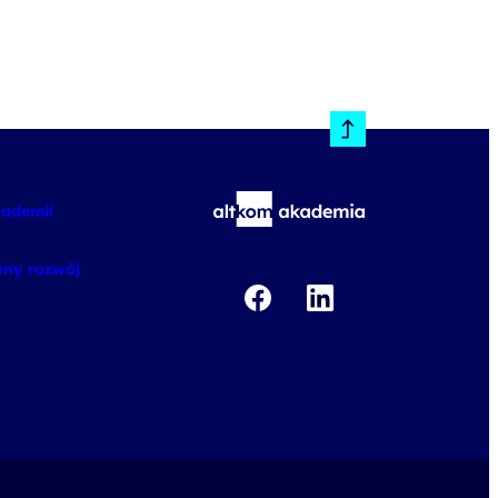
kademii
ny rozwój