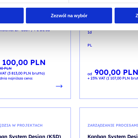
C Lean Six Sigma Yellow
Kaizen SSP – System
- akredytowane szkolenie
Pracowiczych
Zezwól na wybór
Z
gzaminem
kod szkolenia: ZP-LEAN-KA
kolenia: ZP-LSSY / PL DL 3d
1d
PL
 100,00
PLN
otna
lna
,00
PLN
ła:
:
900,00
PL
00 PLN.
00 PLN.
VAT (
3 813,00
PLN
brutto)
od
+ 23% VAT (
1 107,00
PLN
brut
dnia najniższa cena:
ĘDZIA W PROJEKTACH
ZARZĄDZANIE PROCESAM
an System Design (KSD)
Kanban System Desi