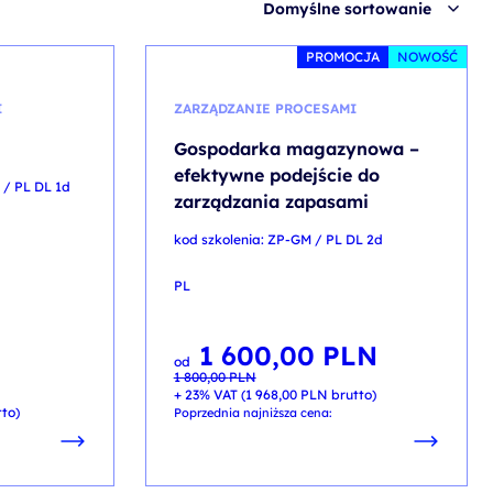
Domyślne sortowanie
PROMOCJA
NOWOŚĆ
I
ZARZĄDZANIE PROCESAMI
Gospodarka magazynowa –
efektywne podejście do
 / PL DL 1d
zarządzania zapasami
kod szkolenia: ZP-GM / PL DL 2d
PL
1 600,00
PLN
Pierwotna
Aktualna
od
cena
cena
1 800,00
PLN
wynosiła:
wynosi:
N
1 800,00 PLN.
1 600,00 PLN.
+ 23% VAT (
1 968,00
PLN
brutto)
to)
Poprzednia najniższa cena: