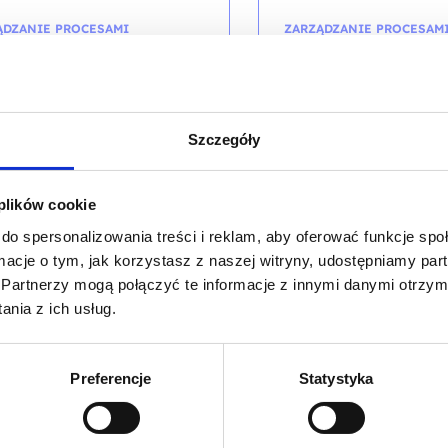
ĄDZANIE PROCESAMI
ZARZĄDZANIE PROCESAM
C Lean Six Sigma Green
IASSC Lean Six Sig
- akredytowane szkolenie
Belt-accredited trai
gzaminem
exam
Szczegóły
kolenia: ZP-LSSG / PL DL 4d
kod szkolenia: ZP-LSSGen /
EN
 plików cookie
do spersonalizowania treści i reklam, aby oferować funkcje sp
4 000,00
PLN
4 300,00
P
od
ormacje o tym, jak korzystasz z naszej witryny, udostępniamy p
VAT (
4 920,00
PLN
brutto)
+ 23% VAT (
5 289,00
PLN
bru
Partnerzy mogą połączyć te informacje z innymi danymi otrzym
nia z ich usług.
Preferencje
Statystyka
PROMOCJA
ĄDZANIE PROCESAMI
ZARZĄDZANIE PROCESAM