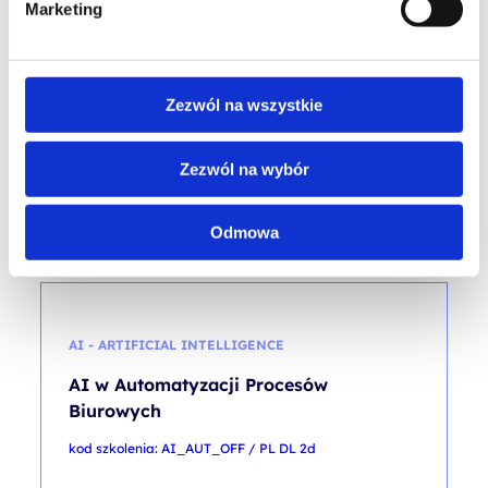
AI w administracji publicznej
Marketing
kod szkolenia: AI_ADM_PUB / PL AA 1d
PL
Zezwól na wszystkie
1 700,00
PLN
od
Zezwól na wybór
+ 23% VAT (
2 091,00
PLN
brutto)
Odmowa
AI - ARTIFICIAL INTELLIGENCE
AI w Automatyzacji Procesów
Biurowych
kod szkolenia: AI_AUT_OFF / PL DL 2d