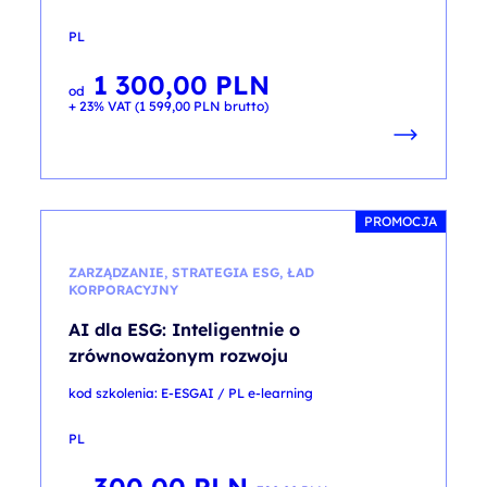
PL
1 300,00
PLN
od
+ 23% VAT (
1 599,00
PLN
brutto)
PROMOCJA
ZARZĄDZANIE, STRATEGIA ESG, ŁAD
KORPORACYJNY
AI dla ESG: Inteligentnie o
zrównoważonym rozwoju
kod szkolenia: E-ESGAI / PL e-learning
PL
Pierwotna
Aktualna