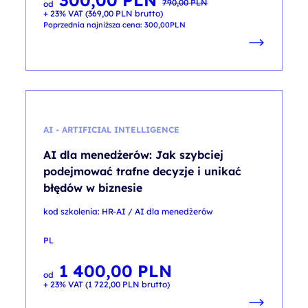
300,00
PLN
790,00
PLN
od
cena
cena
+ 23% VAT (
369,00
PLN
brutto)
wynosiła:
wynosi:
790,00 PLN.
300,00 PLN.
Poprzednia najniższa cena:
300,00
PLN
AI - ARTIFICIAL INTELLIGENCE
AI dla menedżerów: Jak szybciej
podejmować trafne decyzje i unikać
błędów w biznesie
kod szkolenia: HR-AI / AI dla menedżerów
PL
1 400,00
PLN
od
+ 23% VAT (
1 722,00
PLN
brutto)