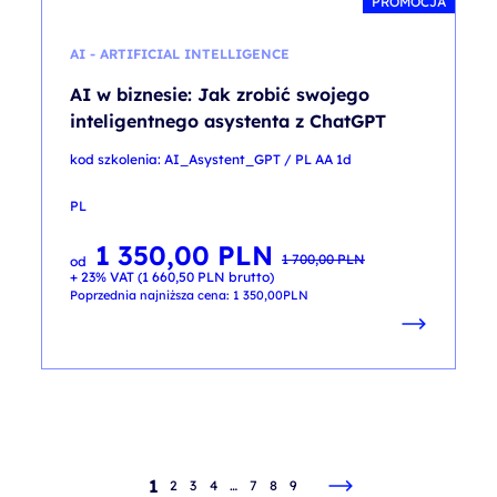
PROMOCJA
AI - ARTIFICIAL INTELLIGENCE
AI w biznesie: Jak zrobić swojego
inteligentnego asystenta z ChatGPT
kod szkolenia: AI_Asystent_GPT / PL AA 1d
PL
1 350,00
PLN
Pierwotna
Aktualna
1 700,00
PLN
od
cena
cena
+ 23% VAT (
1 660,50
PLN
brutto)
wynosiła:
wynosi:
1 700,00 PLN.
1 350,00 PLN.
Poprzednia najniższa cena:
1 350,00
PLN
1
2
3
4
…
7
8
9