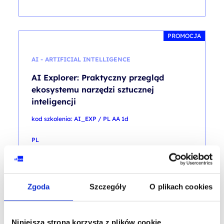
PROMOCJA
AI - ARTIFICIAL INTELLIGENCE
AI Explorer: Praktyczny przegląd
ekosystemu narzędzi sztucznej
inteligencji
kod szkolenia: AI_EXP / PL AA 1d
PL
1 500,00
PLN
Pierwotna
Aktualna
1 900,00
PLN
od
cena
cena
+ 23% VAT (
1 845,00
PLN
brutto)
wynosiła:
wynosi:
1 900,00 PLN.
1 500,00 PLN.
Poprzednia najniższa cena:
Zgoda
Szczegóły
O plikach cookies
Niniejsza strona korzysta z plików cookie