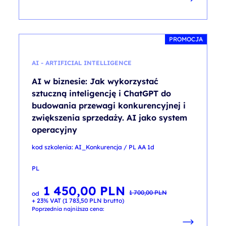
PROMOCJA
AI - ARTIFICIAL INTELLIGENCE
AI w biznesie: Jak wykorzystać
sztuczną inteligencję i ChatGPT do
budowania przewagi konkurencyjnej i
zwiększenia sprzedaży. AI jako system
operacyjny
kod szkolenia: AI_Konkurencja / PL AA 1d
PL
1 450,00
PLN
Pierwotna
Aktualna
1 700,00
PLN
od
cena
cena
+ 23% VAT (
1 783,50
PLN
brutto)
wynosiła:
wynosi:
1 700,00 PLN.
1 450,00 PLN.
Poprzednia najniższa cena: