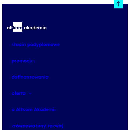
studia podyplomowe
promocje
dofinansowania
oferta
speexx
o Altkom Akademii
udemy business
o szkoleniach
zrównoważony rozwój