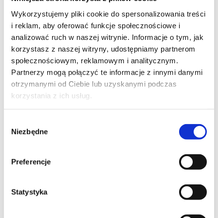
PROMOCJA
Wykorzystujemy pliki cookie do spersonalizowania treści
i reklam, aby oferować funkcje społecznościowe i
PROJEKTY W ORGANIZACJI
analizować ruch w naszej witrynie. Informacje o tym, jak
AI jako narzędzie Project Managera
korzystasz z naszej witryny, udostępniamy partnerom
społecznościowym, reklamowym i analitycznym.
kod szkolenia: ZP-AI-NPM / PL DL 1d
Partnerzy mogą połączyć te informacje z innymi danymi
otrzymanymi od Ciebie lub uzyskanymi podczas
PL
korzystania z ich usług.
900,00
PLN
Pierwotna
Aktualna
1 000,00
PLN
od
cena
cena
+ 23% VAT (
1 107,00
PLN
brutto)
wynosiła:
wynosi:
Wybór
1 000,00 PLN.
900,00 PLN.
Poprzednia najniższa cena:
Niezbędne
zgody
Preferencje
Statystyka
AI - ARTIFICIAL INTELLIGENCE