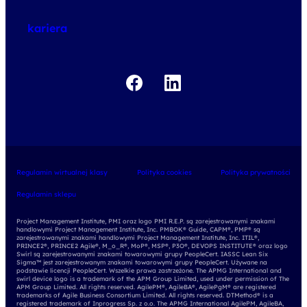
o egzaminach
kariera
Regulamin wirtualnej klasy
Polityka cookies
Polityka prywatności
Regulamin sklepu
Project Management Institute, PMI oraz logo PMI R.E.P. są zarejestrowanymi znakami
handlowymi Project Management Institute, Inc. PMBOK® Guide, CAPM®, PMP® są
zarejestrowanymi znakami handlowymi Project Management Institute, Inc. ITIL®,
PRINCE2®, PRINCE2 Agile®, M_o_R®, MoP®, MSP®, P3O®, DEVOPS INSTITUTE® oraz logo
Swirl są zarejestrowanymi znakami towarowymi grupy PeopleCert. IASSC Lean Six
Sigma™ jest zarejestrowanym znakami towarowymi grupy PeopleCert. Używane na
podstawie licencji PeopleCert. Wszelkie prawa zastrzeżone. The APMG International and
swirl device logo is a trademark of the APM Group Limited, used under permission of The
APM Group Limited. All rights reserved. AgilePM®, AgileBA®, AgilePgM® are registered
trademarks of Agile Business Consortium Limited. All rights reserved. DTMethod® is a
registered trademark of Inprogress Sp. z o.o. The APMG International AgilePM, AgileBA,