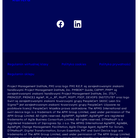
Regulamin wirtualnej klasy
Polityka cookies
Polityka prywatności
Regulamin sklepu
Project Management Institute, PMI oraz logo PMI R.E.P. są zarejestrowanymi znakami
handlowymi Project Management Institute, Inc. PMBOK® Guide, CAPM®, PMP® są
zarejestrowanymi znakami handlowymi Project Management Institute, Inc. ITIL®,
PRINCE2®, PRINCE2 Agile®, M_o_R®, MoP®, MSP®, P3O®, DEVOPS INSTITUTE® oraz logo
Swirl są zarejestrowanymi znakami towarowymi grupy PeopleCert. IASSC Lean Six
Sigma™ jest zarejestrowanym znakami towarowymi grupy PeopleCert. Używane na
podstawie licencji PeopleCert. Wszelkie prawa zastrzeżone. The APMG International and
swirl device logo is a trademark of the APM Group Limited, used under permission of The
APM Group Limited. All rights reserved. AgilePM®, AgileBA®, AgilePgM® are registered
trademarks of Agile Business Consortium Limited. All rights reserved. DTMethod® is a
registered trademark of Inprogress Sp. z o.o. The APMG International AgilePM, AgileBA,
AgilePgM, Change Management, Facilitation, Agile Change Agent, AgilePM for Scrum,
DTMethod®, Digital Transformation, Scrum Essentials, PM² and Swirl Device logo are
trademarks of The APM Group Limited, used under permission of The APM Group Limited.
All rights reserved. SAFe® jest zarejestrowanym znakiem handlowym należącym do Scaled