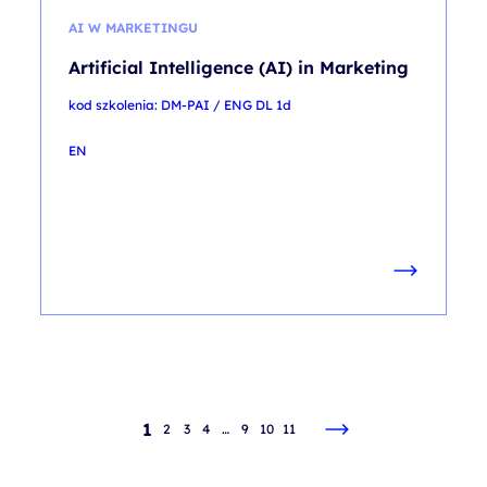
AI W MARKETINGU
Artificial Intelligence (AI) in Marketing
kod szkolenia: DM-PAI / ENG DL 1d
EN
1
2
3
4
…
9
10
11