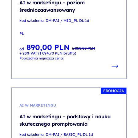
AI w marketingu – poziom
średniozaawansowany
kod szkolenia: DM-PAI / MID_PL DL 1d
PL
890,00
PLN
Pierwotna
Aktualna
1 050,00
PLN
od
cena
cena
+ 23% VAT (
1 094,70
PLN
brutto)
wynosiła:
wynosi:
1 050,00 PLN.
890,00 PLN.
Poprzednia najniższa cena:
PROMOCJA
AI W MARKETINGU
AI w marketingu – podstawy i nauka
skutecznego promptowania
kod szkolenia: DM-PAI / BASIC_PL DL 1d