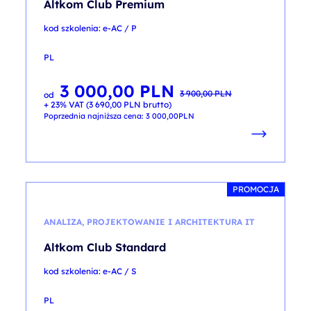
Altkom Club Premium
kod szkolenia: e-AC / P
PL
3 000,00
PLN
Pierwotna
Aktualna
3 900,00
PLN
od
cena
cena
+ 23% VAT (
3 690,00
PLN
brutto)
wynosiła:
wynosi:
3 900,00 PLN.
3 000,00 PLN.
Poprzednia najniższa cena:
3 000,00
PLN
PROMOCJA
ANALIZA, PROJEKTOWANIE I ARCHITEKTURA IT
Altkom Club Standard
kod szkolenia: e-AC / S
PL