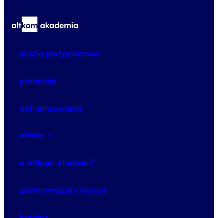
studia podyplomowe
promocje
dofinansowania
oferta
speexx
o Altkom Akademii
udemy business
o szkoleniach
zrównoważony rozwój
o egzaminach
kariera