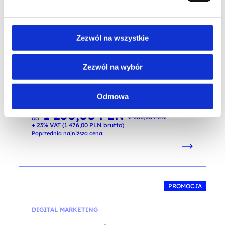
PROMOCJA
CHMURA
Zezwól na wszystkie
Altkom Club Basic
Zezwól na wybór
kod szkolenia: e-AC / B
PL
Odmowa
1 200,00
PLN
Pierwotna
Aktualna
2 000,00
PLN
od
cena
cena
+ 23% VAT (
1 476,00
PLN
brutto)
wynosiła:
wynosi:
2 000,00 PLN.
1 200,00 PLN.
Poprzednia najniższa cena:
PROMOCJA
DIGITAL MARKETING