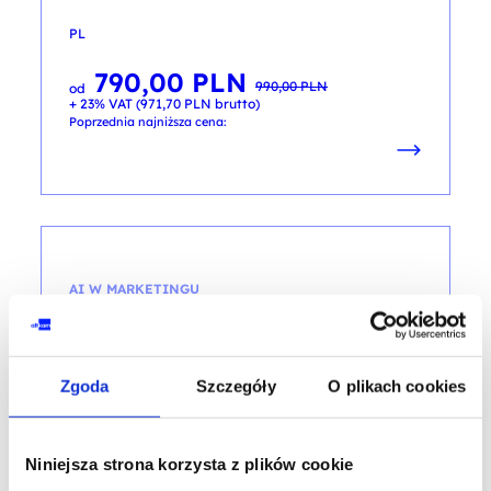
PL
790,00
PLN
Pierwotna
Aktualna
990,00
PLN
od
cena
cena
+ 23% VAT (
971,70
PLN
brutto)
wynosiła:
wynosi:
990,00 PLN.
790,00 PLN.
Poprzednia najniższa cena:
AI W MARKETINGU
AI w marketingu B2B
kod szkolenia: DM-PAI / B2B_1d
Zgoda
Szczegóły
O plikach cookies
PL
Niniejsza strona korzysta z plików cookie