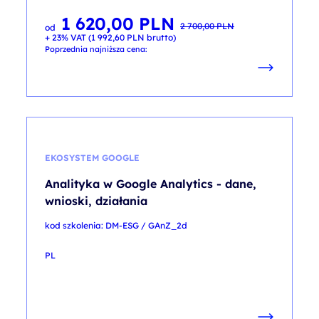
1 620,00
PLN
Pierwotna
Aktualna
2 700,00
PLN
od
cena
cena
+ 23% VAT (
1 992,60
PLN
brutto)
wynosiła:
wynosi:
2 700,00 PLN.
1 620,00 PLN.
Poprzednia najniższa cena:
EKOSYSTEM GOOGLE
Analityka w Google Analytics - dane,
wnioski, działania
kod szkolenia: DM-ESG / GAnZ_2d
PL