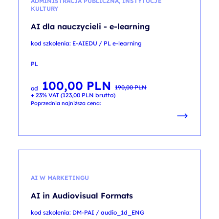
ADMINISTRACJA PUBLICZNA, INSTYTUCJE
KULTURY
AI dla nauczycieli - e-learning
kod szkolenia: E-AIEDU / PL e-learning
PL
100,00
PLN
Pierwotna
Aktualna
190,00
PLN
od
cena
cena
+ 23% VAT (
123,00
PLN
brutto)
wynosiła:
wynosi:
190,00 PLN.
100,00 PLN.
Poprzednia najniższa cena:
AI W MARKETINGU
AI in Audiovisual Formats
kod szkolenia: DM-PAI / audio_1d_ENG