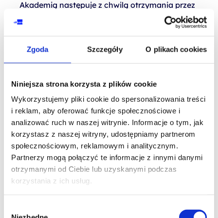
Akademią następuje z chwilą otrzymania przez
Klienta Potwierdzenia Szkolenia od Altkom
Akademii.
Zgoda
Szczegóły
O plikach cookies
Złożenie Zamówienia następuje na zasadach
określonych w § 9 Regulaminu.
Klient zobowiązany jest do dokonania płatności
Niniejsza strona korzysta z plików cookie
przy składaniu Zamówienia – w przeciwnym
Wykorzystujemy pliki cookie do spersonalizowania treści
i reklam, aby oferować funkcje społecznościowe i
razie Zamówienie nie zostanie przyjęte do
analizować ruch w naszej witrynie. Informacje o tym, jak
realizacji a Umowa nie zostanie zawarta.
korzystasz z naszej witryny, udostępniamy partnerom
Potwierdzenie Szkolenia następuje poprzez
społecznościowym, reklamowym i analitycznym.
Partnerzy mogą połączyć te informacje z innymi danymi
przesłanie przez Altkom Akademię Klientowi
otrzymanymi od Ciebie lub uzyskanymi podczas
wiadomości e-mail na podany w trakcie
korzystania z ich usług.
składania Zamówienia adres poczty
elektronicznej, która zawiera co najmniej
Wybór
Niezbędne