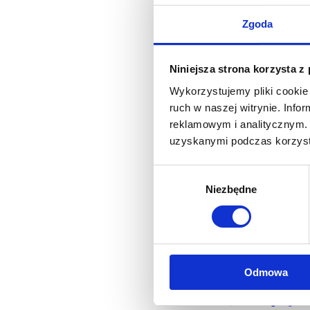
informatycznych. Naszym 
Zgoda
by w warunkach rosnących
silniejszej konkurencji u
Niniejsza strona korzysta z
na rynku szkoleń skierow
Wykorzystujemy pliki cookie 
ambicje, aby nasze usługi
ruch w naszej witrynie. Inf
reklamowym i analitycznym. 
standardy merytoryczne i
uzyskanymi podczas korzysta
Wybór
Niezbędne
zgody
Dzierżąc tytuł lidera na ry
zrównoważonego rozwoju.
Naszą Polityk
Odmowa
realizujemy pr