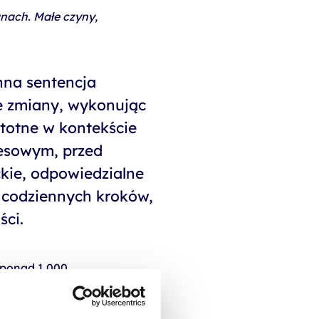
anach. Małe czyny,
nna sentencja
e zmiany, wykonując
istotne w kontekście
esowym, przed
kie, odpowiedzialne
y codziennych kroków,
ści.
 ponad 1.000
bejmujących: konsultacje,
aria; dostosowanych do