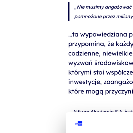
szkolenia Broadcom
„
Nie musimy angażować si
szkolenia SAP
pomnożone przez miliony 
szkolenia SAS
…ta wypowiedziana p
formuły szkoleń MS
przypomina, że każd
szkolenia
codzienne, niewielkie
egzaminy
wyzwań środowiskowy
którymi stoi współcz
inwestycje, zaangażo
które mogą przyczyni
Altkom Akademia S.A. jest
edukacji biznesowej, dos
społecznych i osobistych 