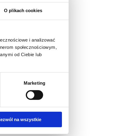
adry zarządzającej,
O plikach cookies
oraz biznesowych
ormatycznych. Zapewniamy
ych naszych Klientów,
ołecznościowe i analizować
pracowników, co pozwala i
artnerom społecznościowym,
anymi od Ciebie lub
rtość rynkową i
Marketing
kresie wdrażania pryncypiów
Rozwoju
ezwól na wszystkie