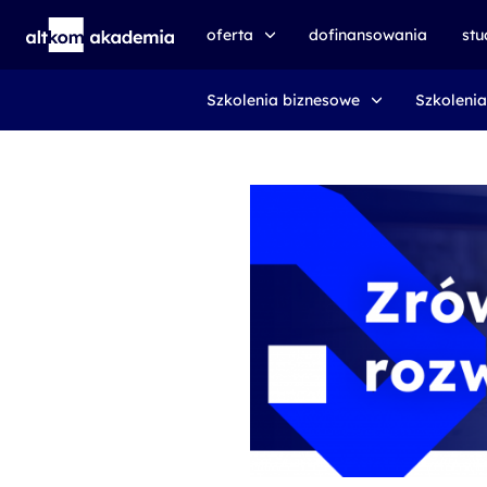
oferta
dofinansowania
st
Szkolenia biznesowe
Szkolenia
speexx
udemy business
certyfikat DMI
kursy e-learningowe
AI First
szkolenia VR
szkolenia NIS2
szkolenia dla edukacji
szkolenia dla produkcji
voucher szkoleniowy