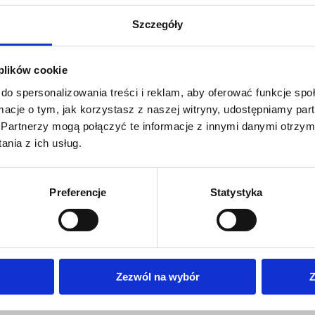
celem jest,
potrzeb pracowników firm, k
Szczegóły
 oczekiwań Klientów i coraz
specjalistów informatyków 
trzymywać przodującą pozycję
użytkowników narzędzi inf
 plików cookie
anych do biznesu. Mamy
realizację potrzeb edukacyjn
do spersonalizowania treści i reklam, aby oferować funkcje sp
 nieustannie wyznaczały
rozwijając kompetencje ich 
ormacje o tym, jak korzystasz z naszej witryny, udostępniamy p
Partnerzy mogą połączyć te informacje z innymi danymi otrzym
 organizacyjne.
pomaga im zwiększyć ich wa
nia z ich usług.
konkurencyjność.
Preferencje
Statystyka
nku szkoleniowym, chcemy być również liderem zmian w za
ę Jakości i Zrównoważonego 
Zezwól na wybór
Z
zez: