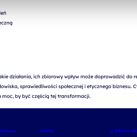
leń
łeczną
takie działania, ich zbiorowy wpływ może doprowadzić do 
owiska, sprawiedliwości społecznej i etycznego biznesu. C
 moc, by być częścią tej transformacji.
plomowe
oferta
o Altkom A