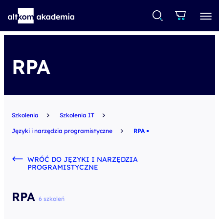
RPA
Szkolenia
Szkolenia IT
Języki i narzędzia programistyczne
RPA
WRÓĆ DO JĘZYKI I NARZĘDZIA
PROGRAMISTYCZNE
RPA
6 szkoleń