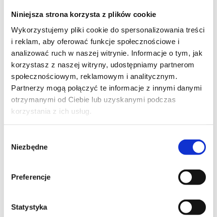
PL
Niniejsza strona korzysta z plików cookie
Wykorzystujemy pliki cookie do spersonalizowania treści
2 500,00
PLN
i reklam, aby oferować funkcje społecznościowe i
od
+ 23% VAT (
3 075,00
PLN
brutto)
analizować ruch w naszej witrynie. Informacje o tym, jak
korzystasz z naszej witryny, udostępniamy partnerom
społecznościowym, reklamowym i analitycznym.
Partnerzy mogą połączyć te informacje z innymi danymi
otrzymanymi od Ciebie lub uzyskanymi podczas
korzystania z ich usług.
RPA
Wybór
Robotic Process Automation Manager
Niezbędne
zgody
kod szkolenia: RPA_MAN / PL AA 2d
Preferencje
PL
Statystyka
2 500,00
PLN
od