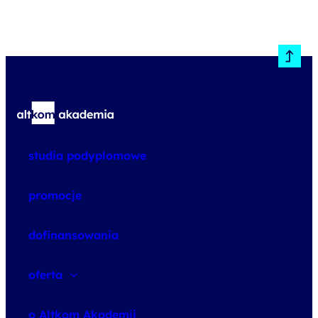
studia podyplomowe
promocje
dofinansowania
oferta
speexx
o Altkom Akademii