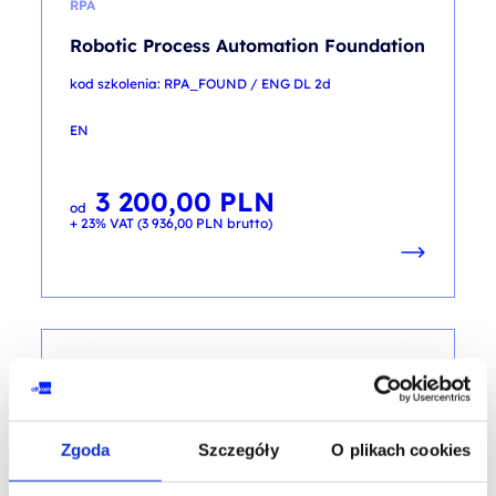
RPA
Robotic Process Automation Foundation
kod szkolenia: RPA_FOUND / ENG DL 2d
EN
3 200,00
PLN
od
+ 23% VAT (
3 936,00
PLN
brutto)
RPA
Robotic Process Automation Foundation
Zgoda
Szczegóły
O plikach cookies
kod szkolenia: RPA_FOUND / PL AA 2d