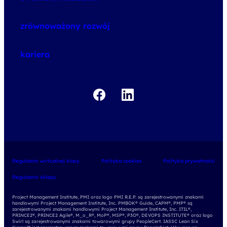
udemy business
o szkoleniach
zrównoważony rozwój
o egzaminach
kariera
Regulamin wirtualnej klasy
Polityka cookies
Polityka prywatności
Regulamin sklepu
Project Management Institute, PMI oraz logo PMI R.E.P. są zarejestrowanymi znakami
handlowymi Project Management Institute, Inc. PMBOK® Guide, CAPM®, PMP® są
zarejestrowanymi znakami handlowymi Project Management Institute, Inc. ITIL®,
PRINCE2®, PRINCE2 Agile®, M_o_R®, MoP®, MSP®, P3O®, DEVOPS INSTITUTE® oraz logo
Swirl są zarejestrowanymi znakami towarowymi grupy PeopleCert. IASSC Lean Six