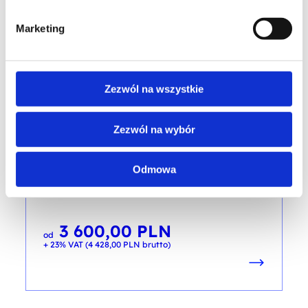
+ 23% VAT (
3 075,00
PLN
brutto)
Marketing
Zezwól na wszystkie
RPA
Zezwól na wybór
Robotic Process Automation Manager
kod szkolenia: RPA_MAN / ENG DL 2d
Odmowa
EN
3 600,00
PLN
od
+ 23% VAT (
4 428,00
PLN
brutto)