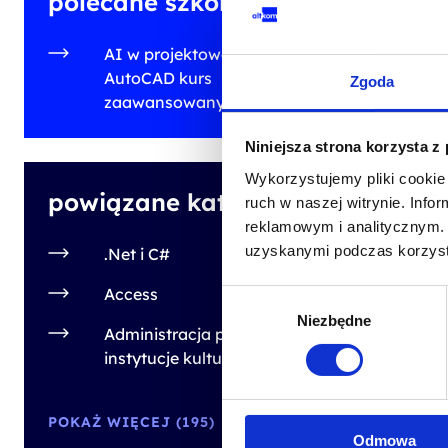
polecane szkolenia
Inve
AI w projektowaniu w
kod s
AutoCAD kurs
Zgoda
PL
zaawansowany
Niniejsza strona korzysta z
Wykorzystujemy pliki cookie 
powiązane kategorie
ruch w naszej witrynie. Inf
reklamowym i analitycznym. 
uzyskanymi podczas korzysta
.Net i C#
Access
Wybór
Niezbędne
zgody
Administracja publiczna,
instytucje kultury
AUTO
MAP
POKAŻ WIĘCEJ (195)
Odmowa
kod s