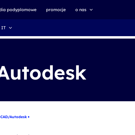
udia podyplomowe
promocje
o nas
 IT
o altkom akademii
zrównoważony rozwój
Autodesk
oCAD/Autodesk