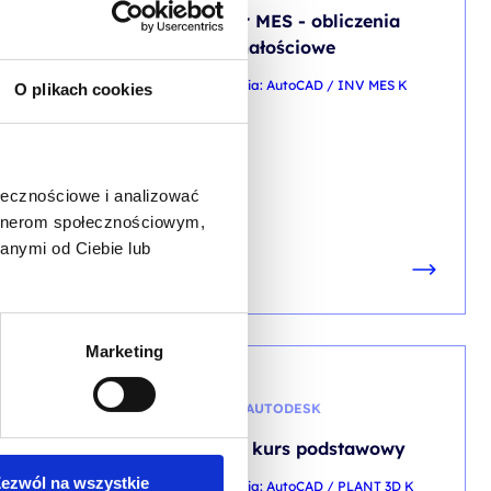
wansowany
Inventor MES - obliczenia
wytrzymałościowe
NV Z K
kod szkolenia: AutoCAD / INV MES K
O plikach cookies
PL
ołecznościowe i analizować
artnerom społecznościowym,
anymi od Ciebie lub
Marketing
AUTOCAD/AUTODESK
nsowany
Plant 3D kurs podstawowy
ezwól na wszystkie
AP 3D Z K
kod szkolenia: AutoCAD / PLANT 3D K