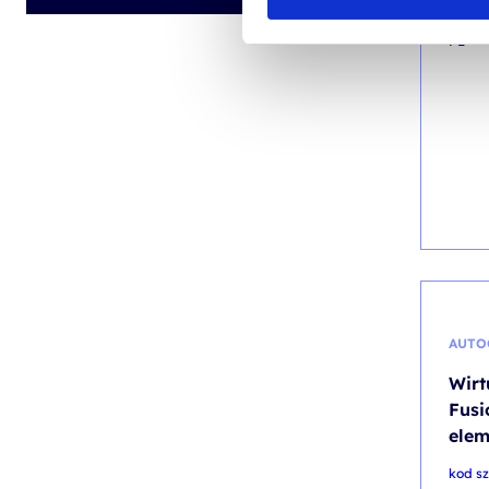
PL
AUTO
Wirt
Fusi
elem
kod s