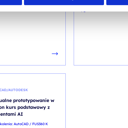
PL
CAD/AUTODESK
ualne prototypowanie w
on kurs podstawowy z
entami AI
zkolenia: AutoCAD / FUS360 K