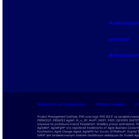
studia pody
promocje
dofinansowan
Regulamin wirtualnej klasy
Polityka cookies
Po
Project Management Institute, PMI oraz logo PMI R.E.P. są zarejestrowa
PRINCE2®, PRINCE2 Agile®, M_o_R®, MoP®, MSP®, P3O®, DEVOPS INSTITUT
Używane na podstawie licencji PeopleCert. Wszelkie prawa zastrzeżone. Th
AgileBA®, AgilePgM® are registered trademarks of Agile Business Consort
Facilitation, Agile Change Agent, AgilePM for Scrum, DTMethod®, Digital 
SAFe® jest zarejestrowanym znakiem handlowym należącym do Scaled Agile