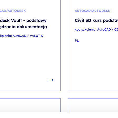
CAD/AUTODESK
AUTOCAD/AUTODESK
desk Vault - podstawy
Civil 3D kurs pods
ądzania dokumentacją
kod szkolenia: AutoCAD / C
zkolenia: AutoCAD / VALUT K
PL
CAD/AUTODESK
AUTOCAD/AUTODESK