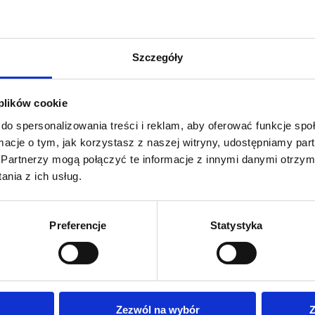
ntor kurs podstawowy
Inventor kurs zaa
zkolenia: AutoCAD / INV K
kod szkolenia: AutoCAD / I
Szczegóły
PL
 plików cookie
do spersonalizowania treści i reklam, aby oferować funkcje sp
ormacje o tym, jak korzystasz z naszej witryny, udostępniamy p
Partnerzy mogą połączyć te informacje z innymi danymi otrzym
nia z ich usług.
Preferencje
Statystyka
CAD/AUTODESK
AUTOCAD/AUTODESK
 3D kurs podstawowy
MAP 3D kurs zaawa
Zezwól na wybór
Z
zkolenia: AutoCAD / MAP 3D K
kod szkolenia: AutoCAD / M