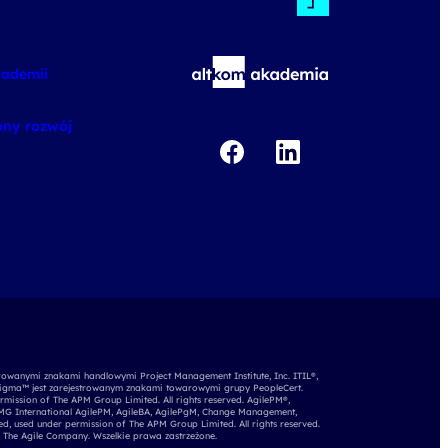
kademii
ny rozwój
rowanymi znakami handlowymi Project Management Institute, Inc. ITIL®,
igma™ jest zarejestrowanym znakami towarowymi grupy PeopleCert.
mission of The APM Group Limited. All rights reserved. AgilePM®,
APMG International AgilePM, AgileBA, AgilePgM, Change Management,
d, used under permission of The APM Group Limited. All rights reserved.
 The Agile Company. Wszelkie prawa zastrzeżone.