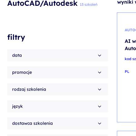
AutoCAD/Autodesk
wyniki 
szkolenia Broadcom
13 szkoleń
szkolenia SAP
szkolenia SAS
AUTO
filtry
formuły szkoleń MS
AI w
szkolenia
Aut
data
egzaminy
kod sz
PL
promocje
rodzaj szkolenia
język
dostawca szkolenia