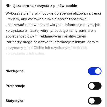
and Improve (CAI) - akredytowane
Niniejsza strona korzysta z plików cookie
szkolenie z egzaminem
Wykorzystujemy pliki cookie do spersonalizowania treści
i reklam, aby oferować funkcje społecznościowe i
analizować ruch w naszej witrynie. Informacje o tym, jak
PROMOCJA
korzystasz z naszej witryny, udostępniamy partnerom
ITIL®
społecznościowym, reklamowym i analitycznym.
Partnerzy mogą połączyć te informacje z innymi danymi
ITIL® 4 Specialist: Create, Deliver and
otrzymanymi od Ciebie lub uzyskanymi podczas
Support (CDS) - akredytowane szkolenie
korzystania z ich usług.
z egzaminem
Wybór
Niezbędne
zgody
PROMOCJA
ITIL®
Preferencje
ITIL® 4 Strategist: Direct, Plan and
Improve (DPI) - akredytowane szkolenie
Statystyka
z egzaminem