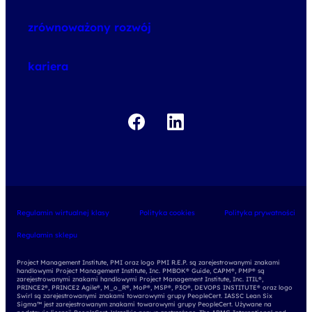
o szkoleniach
zrównoważony rozwój
o egzaminach
kariera
Regulamin wirtualnej klasy
Polityka cookies
Polityka prywatności
Regulamin sklepu
Project Management Institute, PMI oraz logo PMI R.E.P. są zarejestrowanymi znakami
handlowymi Project Management Institute, Inc. PMBOK® Guide, CAPM®, PMP® są
zarejestrowanymi znakami handlowymi Project Management Institute, Inc. ITIL®,
PRINCE2®, PRINCE2 Agile®, M_o_R®, MoP®, MSP®, P3O®, DEVOPS INSTITUTE® oraz logo
Swirl są zarejestrowanymi znakami towarowymi grupy PeopleCert. IASSC Lean Six
Sigma™ jest zarejestrowanym znakami towarowymi grupy PeopleCert. Używane na