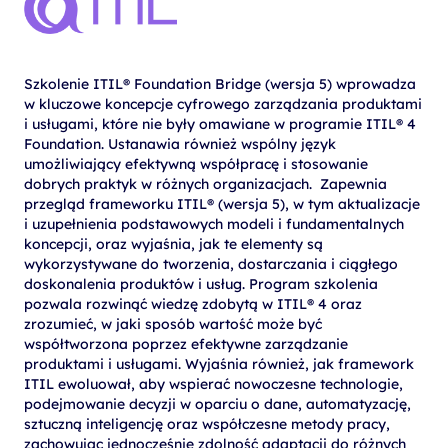
Szkolenie ITIL® Foundation Bridge (wersja 5) wprowadza
w kluczowe koncepcje cyfrowego zarządzania produktami
i usługami, które nie były omawiane w programie ITIL® 4
Foundation. Ustanawia również wspólny język
umożliwiający efektywną współpracę i stosowanie
dobrych praktyk w różnych organizacjach. Zapewnia
przegląd frameworku ITIL® (wersja 5), ​​w tym aktualizacje
i uzupełnienia podstawowych modeli i fundamentalnych
koncepcji, oraz wyjaśnia, jak te elementy są
wykorzystywane do tworzenia, dostarczania i ciągłego
doskonalenia produktów i usług. Program szkolenia
pozwala rozwinąć wiedzę zdobytą w ITIL® 4 oraz
zrozumieć, w jaki sposób wartość może być
współtworzona poprzez efektywne zarządzanie
produktami i usługami. Wyjaśnia również, jak framework
ITIL ewoluował, aby wspierać nowoczesne technologie,
podejmowanie decyzji w oparciu o dane, automatyzację,
sztuczną inteligencję oraz współczesne metody pracy,
zachowując jednocześnie zdolność adaptacji do różnych