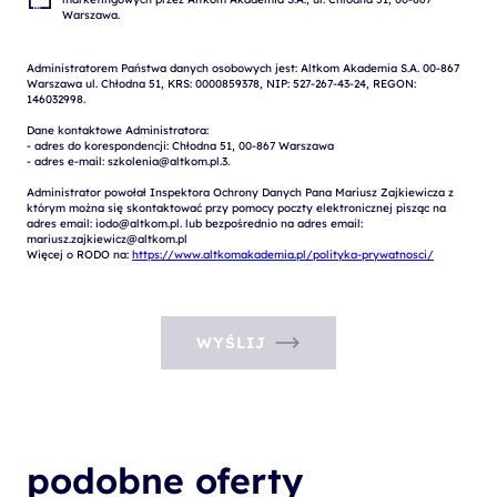
Administratorem Państwa danych osobowych jest: Altkom Akademia S.A. 00-867 
Warszawa ul. Chłodna 51, KRS: 0000859378, NIP: 527-267-43-24, REGON: 
146032998.

Dane kontaktowe Administratora:

- adres do korespondencji: Chłodna 51, 00-867 Warszawa

- adres e-mail: szkolenia@altkom.pl.3.   

Administrator powołał Inspektora Ochrony Danych Pana Mariusz Zajkiewicza z 
którym można się skontaktować przy pomocy poczty elektronicznej pisząc na 
adres email: iodo@altkom.pl. lub bezpośrednio na adres email: 
mariusz.zajkiewicz@altkom.pl

Więcej o RODO na: 
https://www.altkomakademia.pl/polityka-prywatnosci/
WYŚLIJ
podobne oferty