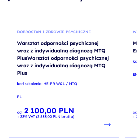
DOBROSTAN I ZDROWIE PSYCHICZNE
WI
Warsztat odporności psychicznej
Ma
wraz z indywidualną diagnozą MTQ
En
PlusWarsztat odporności psychicznej
kod
wraz z indywidualną diagnozą MTQ
Plus
EN
kod szkolenia: HE-PR-W&L / MTQ
PL
2 100,00
PLN
od
od
+ 23% VAT (
2 583,00
PLN
brutto)
+ 2