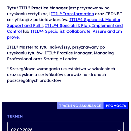
Tytuł ITIL® Practice Manager
jest przyznawany po
uzyskaniu certyfikacji
ITIL® Transformation
oraz JEDNEJ
certyfikacji z pakietów kursów:
ITIL®4 Specialist: Monitor,
Support and Fulfil
,
ITIL®4 Specialist: Plan, Implement and
Control
lub
ITIL®4 Specialist: Collaborate, Assure and Im
prove.
ITIL® Master
to tytuł najwyższy, przyznawany po
uzyskaniu tytułów ITIL® Practice Manager, Managing
Professional oraz Strategic Leader.
* Szczegółowe wymagania uczestnictwa w szkoleniach
oraz uzyskania certyfikatów sprawdź na stronach
poszczególnych produktów
TRAINING ASSURANCE
PROMOCJA
TERMIN
02.09.2026