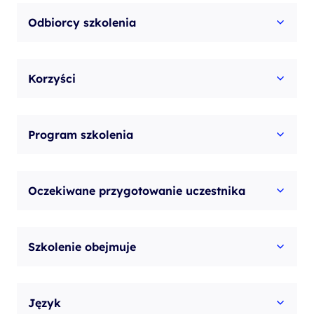
akredytowane
Odbiorcy szkolenia
szkolenie
z
Korzyści
egzaminem
Program szkolenia
Oczekiwane przygotowanie uczestnika
Szkolenie obejmuje
Język