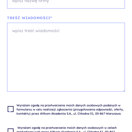
TREŚĆ WIADOMOŚCI*
Wyrażam zgodę na przetwarzanie moich danych osobowych podanych w 
formularzu w celu realizacji zgłoszenia (przygotowania odpowiedzi, oferty, 
 Wyrażam zgodę na przetwarzanie moich danych osobowych w celach 
marketingowych przez Altkom Akademia S.A., ul. Chłodna 51, 00-867 