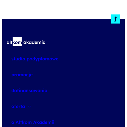
studia podyplomowe
promocje
dofinansowania
oferta
speexx
o Altkom Akademii
udemy business