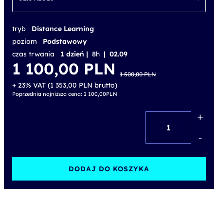
tryb
Distance Learning
poziom
Podstawowy
czas trwania
1 dzień |
8h
| 02.09
Pierwotna
Aktualna
1 100,00
PLN
cena
cena
1 500,00
PLN
wynosiła:
wynosi:
1 500,00 PLN.
1 100,00 PLN.
+ 23% VAT (
1 353,00
PLN
brutto)
Poprzednia najniższa cena:
1 100,00
PLN
+
ilość
ITIL®
-
Foundation
Bridge
DODAJ DO KOSZYKA
(wersja
5)
-