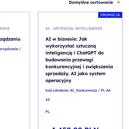
Domyślne sortowanie
PROMOCJA
GENCE
AI - ARTIFICIAL INTELLIGENCE
rządzaniu
AI w biznesie: Jak
wykorzystać sztuczną
arządzanie /
inteligencję i ChatGPT do
budowania przewagi
konkurencyjnej i zwiększenia
sprzedaży. AI jako system
operacyjny
kod szkolenia: AI_Konkurencja / PL AA
1d
PL
Pierwotna
Aktualna