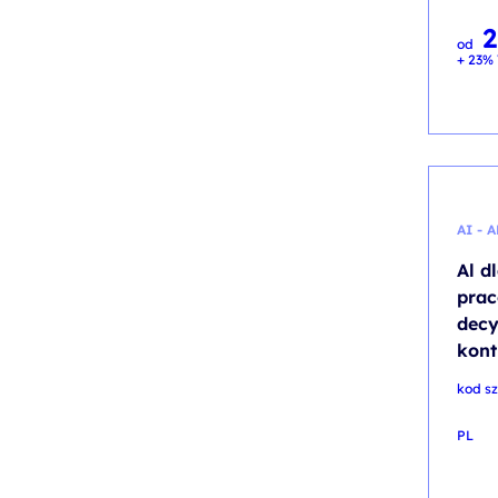
2
od
+ 23% 
AI - 
Al d
prac
decy
kont
kod sz
PL