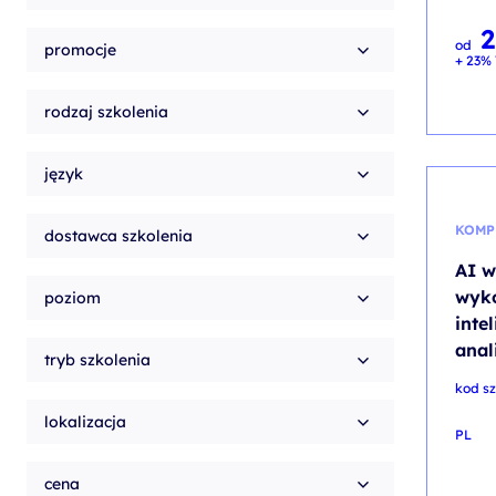
2
od
promocje
+ 23% 
rodzaj szkolenia
język
KOMP
dostawca szkolenia
AI w
wyko
poziom
inte
anal
tryb szkolenia
kod sz
lokalizacja
PL
cena