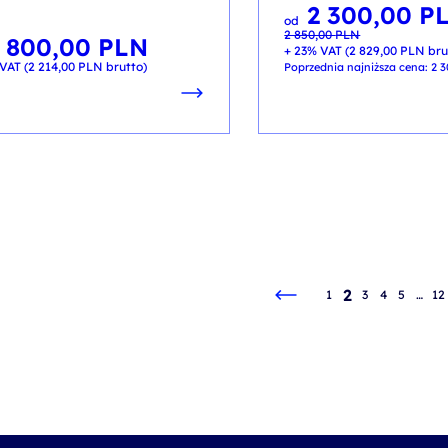
2 300,00
P
Pierwotna
Aktualna
od
cena
cena
2 850,00
PLN
wynosiła:
wynosi:
 800,00
PLN
2 850,00 PLN.
2 300,00 PLN.
+ 23% VAT (
2 829,00
PLN
bru
VAT (
2 214,00
PLN
brutto)
Poprzednia najniższa cena:
2 
2
1
3
4
5
…
12