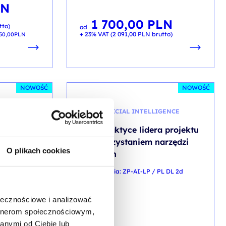
LN
1 700,00
PLN
tto)
od
+ 23% VAT (
2 091,00
PLN
brutto)
350,00
PLN
NOWOŚĆ
NOWOŚĆ
AI - ARTIFICIAL INTELLIGENCE
od
AI w praktyce lidera projektu
 pracy do
z wykorzystaniem narzędzi
O plikach cookies
zenia
Atlassian
ę
kod szkolenia: ZP-AI-LP / PL DL 2d
_praca_lidera
PL
ołecznościowe i analizować
artnerom społecznościowym,
anymi od Ciebie lub