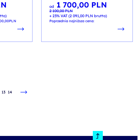
LN
1 700,00
PLN
Pierwotna
Aktualna
od
cena
cena
2 100,00
PLN
wynosiła:
wynosi:
2 100,00 PLN.
1 700,00 PLN.
tto)
+ 23% VAT (
2 091,00
PLN
brutto)
300,00
PLN
Poprzednia najniższa cena:
13
14