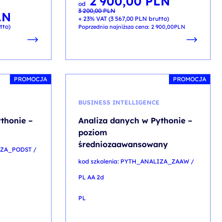
2 900,00
PLN
od
cena
cena
3 200,00
PLN
wynosiła:
wynosi:
LN
3 200,00 PLN.
2 900,00 PLN.
+ 23% VAT (
3 567,00
PLN
brutto)
tto)
Poprzednia najniższa cena:
2 900,00
PLN
PROMOCJA
PROMOCJA
E
BUSINESS INTELLIGENCE
thonie –
Analiza danych w Pythonie –
poziom
średniozaawansowany
IZA_PODST /
kod szkolenia: PYTH_ANALIZA_ZAAW /
PL AA 2d
PL