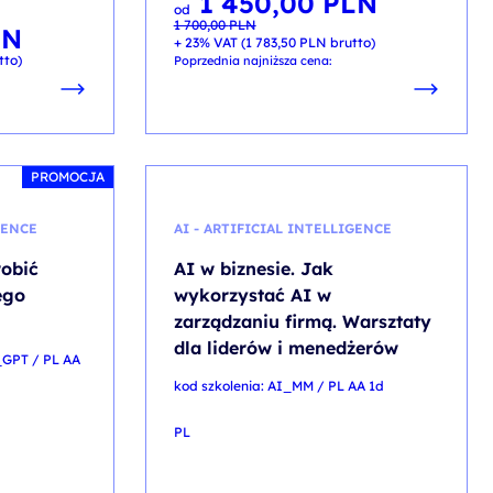
1 450,00
PLN
od
cena
cena
1 700,00
PLN
wynosiła:
wynosi:
LN
1 700,00 PLN.
1 450,00 PLN.
+ 23% VAT (
1 783,50
PLN
brutto)
tto)
Poprzednia najniższa cena:
PROMOCJA
GENCE
AI - ARTIFICIAL INTELLIGENCE
robić
AI w biznesie. Jak
ego
wykorzystać AI w
T
zarządzaniu firmą. Warsztaty
dla liderów i menedżerów
_GPT / PL AA
kod szkolenia: AI_MM / PL AA 1d
PL