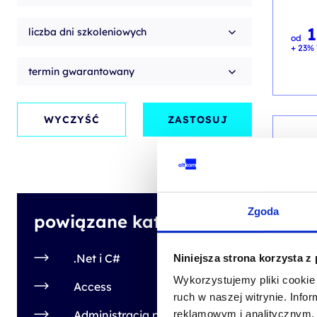
liczba dni szkoleniowych
od
+ 23% 
termin gwarantowany
WYCZYŚĆ
ZASTOSUJ
AI - 
AI w
Prak
Zgoda
sztu
powiązane kategorie
prze
.Net i C#
Niniejsza strona korzysta z
kod s
Wykorzystujemy pliki cookie 
Access
PL
ruch w naszej witrynie. Inf
Administracja publiczna,
reklamowym i analitycznym. 