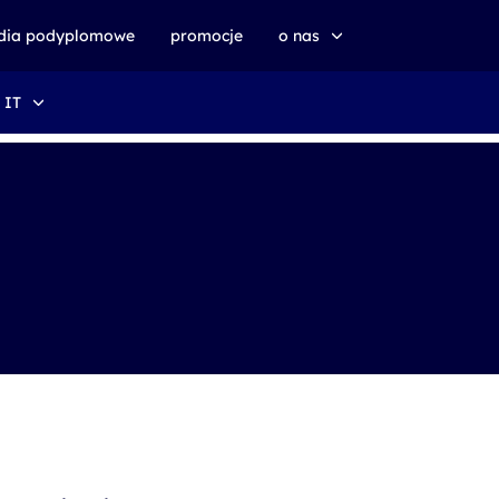
udia podyplomowe
promocje
o nas
 IT
o altkom akademii
zrównoważony rozwój