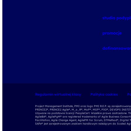
studia pody
promocje
dofinansowan
Regulamin wirtualnej klasy
Polityka cookies
Po
Project Management Institute, PMI oraz logo PMI R.E.P. są zarejestrowa
PRINCE2®, PRINCE2 Agile®, M_o_R®, MoP®, MSP®, P3O®, DEVOPS INSTITUT
Używane na podstawie licencji PeopleCert. Wszelkie prawa zastrzeżone. Th
AgileBA®, AgilePgM® are registered trademarks of Agile Business Consort
Facilitation, Agile Change Agent, AgilePM for Scrum, DTMethod®, Digital 
SAFe® jest zarejestrowanym znakiem handlowym należącym do Scaled Agile