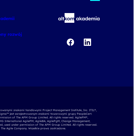
kademii
ny rozwój
rowanymi znakami handlowymi Project Management Institute, Inc. ITIL®,
igma™ jest zarejestrowanym znakami towarowymi grupy PeopleCert.
mission of The APM Group Limited. All rights reserved. AgilePM®,
APMG International AgilePM, AgileBA, AgilePgM, Change Management,
d, used under permission of The APM Group Limited. All rights reserved.
 The Agile Company. Wszelkie prawa zastrzeżone.