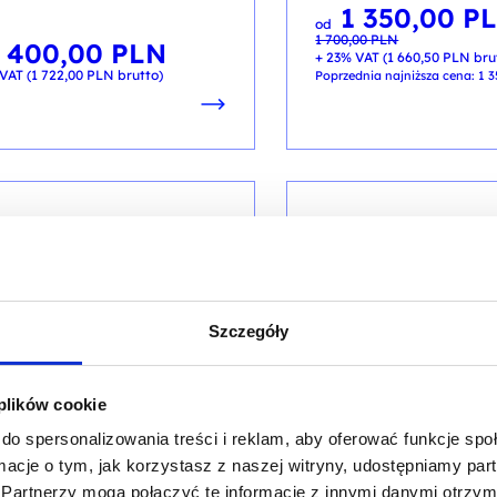
1 350,00
P
Pierwotna
Aktualna
od
cena
cena
1 700,00
PLN
wynosiła:
wynosi:
1 400,00
PLN
1 700,00 PLN.
1 350,00 PLN.
+ 23% VAT (
1 660,50
PLN
bru
VAT (
1 722,00
PLN
brutto)
Poprzednia najniższa cena:
1 
ARTIFICIAL INTELLIGENCE
DATA & AI
 mojej firmie -
AI w pracy lidera – 
tyczne wykorzystanie
organizacji własnej
Szczegóły
cznej inteligencji w
skutecznego prowad
dsiębiorstwie
zespołu przez zmian
 plików cookie
zkolenia: AI_FIRMA / PL AA 2d
kod szkolenia: KOB-AI / AI
do spersonalizowania treści i reklam, aby oferować funkcje sp
PL
ormacje o tym, jak korzystasz z naszej witryny, udostępniamy p
Partnerzy mogą połączyć te informacje z innymi danymi otrzym