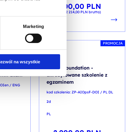
LN
1 800,00
PLN
od
tto)
+ 23% VAT (
2 214,00
PLN
brutto)
Marketing
PROMOCJA
DEVOPS
ezwól na wszystkie
AIOps Foundation -
 with exam
akredytowane szkolenie z
egzaminem
DOIen / ENG
kod szkolenia: ZP-AIOpsF-DOI / PL DL
2d
PL
Pierwotna
Aktualna