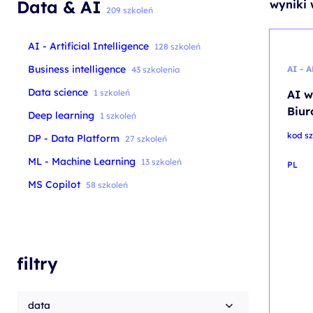
Data & AI
wyniki 
szkolenia Broadcom
209 szkoleń
szkolenia SAP
AI - Artificial Intelligence
128 szkoleń
szkolenia SAS
Business intelligence
AI - 
43 szkolenia
formuły szkoleń MS
Data science
1 szkoleń
AI w
szkolenia
Biu
Deep learning
1 szkoleń
egzaminy
kod s
DP - Data Platform
27 szkoleń
ML - Machine Learning
13 szkoleń
PL
MS Copilot
58 szkoleń
filtry
data