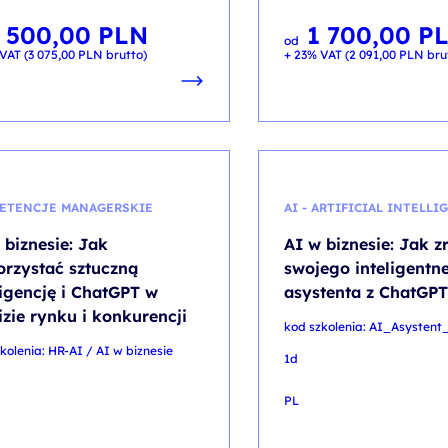
 500,00
PLN
1 700,00
P
od
VAT (
3 075,00
PLN
brutto)
+ 23% VAT (
2 091,00
PLN
bru
ETENCJE MANAGERSKIE
AI - ARTIFICIAL INTELLI
 biznesie: Jak
AI w biznesie: Jak z
rzystać sztuczną
swojego inteligentn
ligencję i ChatGPT w
asystenta z ChatGP
izie rynku i konkurencji
kod szkolenia: AI_Asystent
kolenia: HR-AI / AI w biznesie
1d
PL