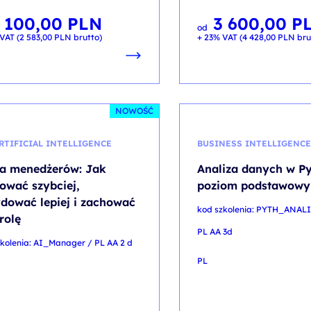
 100,00
PLN
3 600,00
P
od
VAT (
2 583,00
PLN
brutto)
+ 23% VAT (
4 428,00
PLN
bru
NOWOŚĆ
ARTIFICIAL INTELLIGENCE
BUSINESS INTELLIGENC
la menedżerów: Jak
Analiza danych w Py
ować szybciej,
poziom podstawowy
dować lepiej i zachować
kod szkolenia: PYTH_ANAL
rolę
PL AA 3d
kolenia: AI_Manager / PL AA 2 d
PL