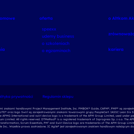
plomowe
oferta
o Altkom A
speexx
zrównoważo
udemy business
o szkoleniach
ia
kariera
o egzaminach
lityka prywatności
Regulamin sklepu
nymi znakami handlowymi Project Management Institute, Inc. PMBOK® Guide, CAPM®, PMP® są zarejest
E® oraz logo Swirl są zarejestrowanymi znakami towarowymi grupy PeopleCert. IASSC Lean Six S
e APMG International and swirl device logo is a trademark of the APM Group Limited, used under per
ium Limited. All rights reserved. DTMethod® is a registered trademark of Inprogress Sp. z o.o. The 
Transformation, Scrum Essentials, PM² and Swirl Device logo are trademarks of The APM Group Limite
 Inc.. Wszelkie prawa zastrzeżone. IC Agile® jest zarejestrowanym znakiem handlowym należącym do