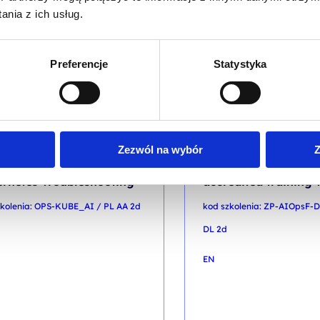
 200,00
PLN
2 400,00
P
nia z ich usług.
od
VAT (
2 706,00
PLN
brutto)
+ 23% VAT (
2 952,00
PLN
bru
Preferencje
Statystyka
NOWOŚĆ
& AI
DEVOPS
Zezwól na wybór
Z
s & AI-Powered
AIOps Foundation -
rnetes Troubleshooting
accredited training
zkolenia: OPS-KUBE_AI / PL AA 2d
kod szkolenia: ZP-AIOpsF-
DL 2d
EN