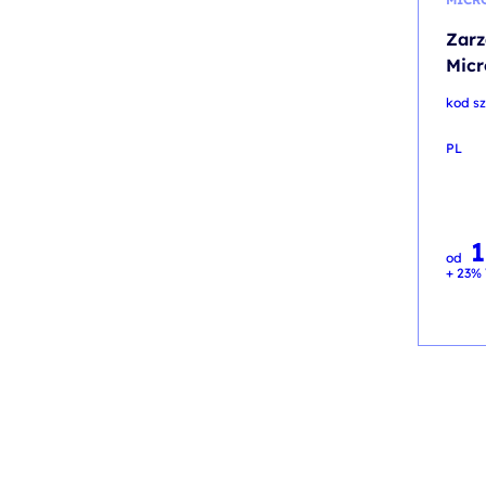
Zarz
Micr
kod sz
PL
1
od
+ 23% 