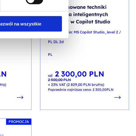
ędzia
Zaawansowane techniki
osoft
tworzenia inteligentnych
agentów w Copilot Studio
ezwól na wszystkie
ric / PL DL
kod szkolenia: MS Copilot Studio_level 2 /
PL DL 2d
PL
LN
2 300,00
PLN
Pierwotna
Aktualna
od
cena
cena
2 500,00
PLN
wynosiła:
wynosi:
2 500,00 PLN.
2 300,00 PLN.
tto)
+ 23% VAT (
2 829,00
PLN
brutto)
Poprzednia najniższa cena:
2 300,00
PLN
PROMOCJA
JI