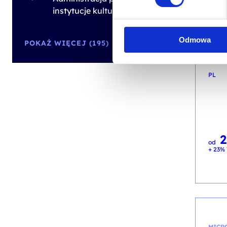
instytucje kultury
Zaa
i pr
dany
Odmowa
POKAŻ WIĘCEJ (195)
kod s
PL
od
+ 23% 
MICR