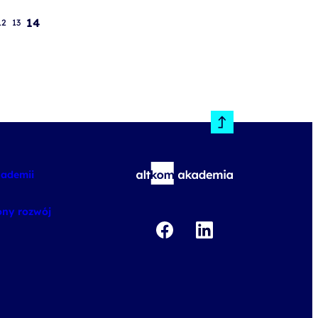
14
12
13
kademii
ny rozwój