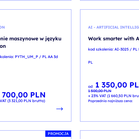
ON
AI - ARTIFICIAL INTELLI
nie maszynowe w języku
Work smarter with 
hon
kod szkolenia: AI-3025 / PL
zkolenia: PYTH_UM_P / PL AA 3d
PL
1 350,00
P
Pierwotna
Aktualna
od
cena
cena
1 500,00
PLN
wynosiła:
wynosi:
 700,00
PLN
1 500,00 PLN.
1 350,00 PLN.
+ 23% VAT (
1 660,50
PLN
bru
VAT (
3 321,00
PLN
brutto)
Poprzednia najniższa cena:
PROMOCJA