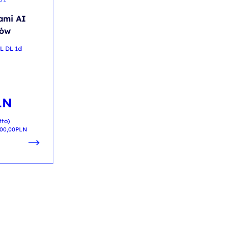
ami AI
rów
PL DL 1d
LN
tto)
000,00
PLN