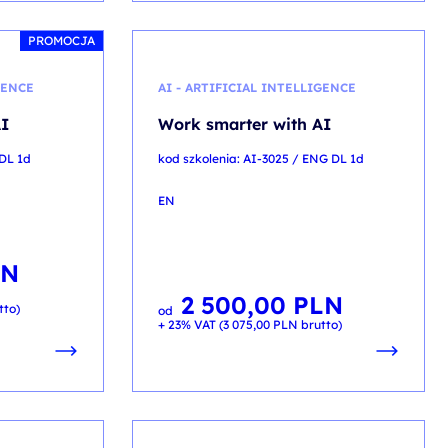
PROMOCJA
GENCE
AI - ARTIFICIAL INTELLIGENCE
AI
Work smarter with AI
 DL 1d
kod szkolenia: AI-3025 / ENG DL 1d
EN
LN
2 500,00
PLN
tto)
od
+ 23% VAT (
3 075,00
PLN
brutto)