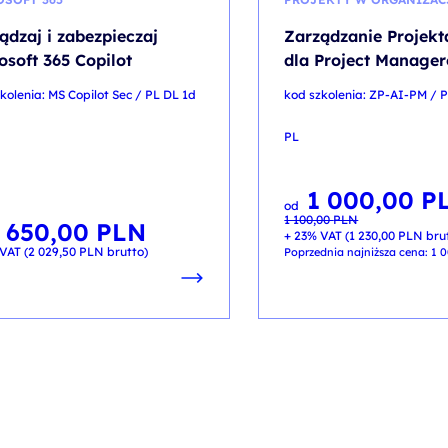
ądzaj i zabezpieczaj
Zarządzanie Projekt
osoft 365 Copilot
dla Project Manage
kolenia: MS Copilot Sec / PL DL 1d
kod szkolenia: ZP-AI-PM / 
PL
1 000,00
P
Pierwotna
Aktualna
od
cena
cena
1 100,00
PLN
wynosiła:
wynosi:
 650,00
PLN
1 100,00 PLN.
1 000,00 PLN.
+ 23% VAT (
1 230,00
PLN
bru
VAT (
2 029,50
PLN
brutto)
Poprzednia najniższa cena:
1 