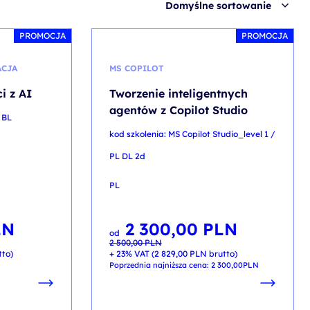
Domyślne sortowanie
PROMOCJA
PROMOCJA
ACJA
MS COPILOT
i z AI
Tworzenie inteligentnych
agentów z Copilot Studio
 BL
kod szkolenia: MS Copilot Studio_level 1 /
PL DL 2d
PL
LN
2 300,00
PLN
Pierwotna
Aktualna
od
cena
cena
2 500,00
PLN
wynosiła:
wynosi:
2 500,00 PLN.
2 300,00 PLN.
tto)
+ 23% VAT (
2 829,00
PLN
brutto)
Poprzednia najniższa cena:
2 300,00
PLN