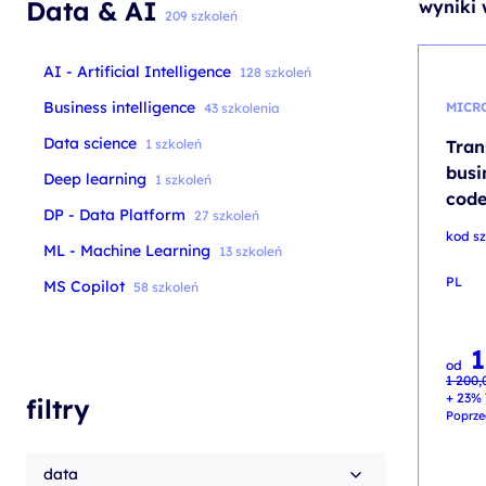
Data & AI
wyniki 
szkolenia Broadcom
209 szkoleń
szkolenia SAP
AI - Artificial Intelligence
128 szkoleń
szkolenia SAS
Business intelligence
MICR
43 szkolenia
formuły szkoleń MS
Data science
1 szkoleń
Tran
szkolenia
busi
Deep learning
1 szkoleń
code
egzaminy
DP - Data Platform
27 szkoleń
kod sz
ML - Machine Learning
13 szkoleń
PL
MS Copilot
58 szkoleń
1
Pierw
Aktua
od
cena
cena
1 200
wynosi
wynosi
1 200,
1 100,
+ 23% 
filtry
Poprze
data