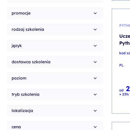
promocje
PYTH
rodzaj szkolenia
Ucze
Pyt
język
kod s
dostawca szkolenia
PL
poziom
2
od
tryb szkolenia
+ 23% 
lokalizacja
cena