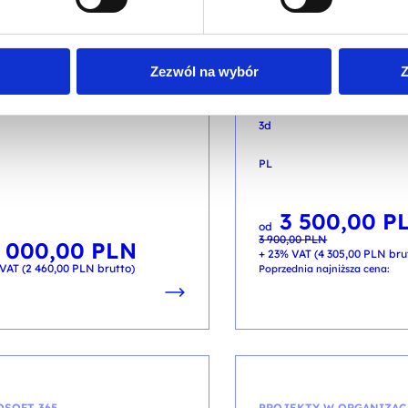
wansowane modelowanie
Zaawansowane narz
ofesjonalna analiza
Data Science w Micr
ch z Tableau
Fabric
Zezwól na wybór
Z
zkolenia: TABLEAU_02 / PL DL 2d
kod szkolenia: Microsoft Fab
3d
PL
3 500,00
P
Pierwotna
Aktualna
od
cena
cena
3 900,00
PLN
wynosiła:
wynosi:
2 000,00
PLN
3 900,00 PLN.
3 500,00 PLN.
+ 23% VAT (
4 305,00
PLN
bru
VAT (
2 460,00
PLN
brutto)
Poprzednia najniższa cena:
OSOFT 365
PROJEKTY W ORGANIZAC