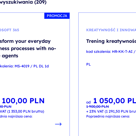
wyszukiwania (209)
PROMOCJA
OSOFT 365
KREATYWNOŚĆ I INNOW
sform your everyday
Trening kreatywnośc
ness processes with no-
kod szkolenia: HR-KK-T-AI /
 agents
PL
kolenia: MS-4019 / PL DL 1d
 100,00
PLN
1 050,00
P
otna
lna
Pierwotna
Aktualna
od
cena
cena
,00
PLN
1 900,00
PLN
ła:
:
wynosiła:
wynosi:
00 PLN.
00 PLN.
1 900,00 PLN.
1 050,00 PLN.
VAT (
1 353,00
PLN
brutto)
+ 23% VAT (
1 291,50
PLN
bru
dnia najniższa cena:
Poprzednia najniższa cena: