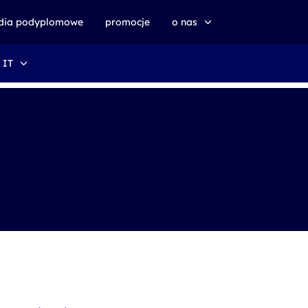
udia podyplomowe
promocje
o nas
 IT
o altkom akademii
zrównoważony rozwój