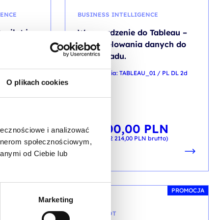
GENCE
BUSINESS INTELLIGENCE
opilot in
Wprowadzenie do Tableau –
od modelowania danych do
dashboradu.
NG DL 1d
kod szkolenia: TABLEAU_01 / PL DL 2d
O plikach cookies
PL
LN
1 800,00
PLN
ołecznościowe i analizować
od
tto)
+ 23% VAT (
2 214,00
PLN
brutto)
artnerom społecznościowym,
anymi od Ciebie lub
PROMOCJA
PROMOCJA
Marketing
MS COPILOT