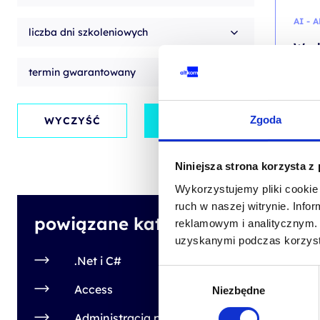
AI - 
liczba dni szkoleniowych
Work
Micr
termin gwarantowany
kod sz
Zgoda
PL
WYCZYŚĆ
ZASTOSUJ
1
Pierw
Aktua
Niniejsza strona korzysta z
od
cena
cena
1 500
wynosi
wynosi
Wykorzystujemy pliki cookie 
1 500,
1 350,
+ 23% 
Poprze
ruch w naszej witrynie. Inf
powiązane kategorie
reklamowym i analitycznym. 
uzyskanymi podczas korzysta
.Net i C#
Wybór
Access
Niezbędne
zgody
BUSI
Administracja publiczna,