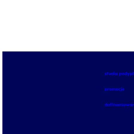
studia pody
promocje
dofinansowan