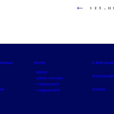
1
2
3
…
11
plomowe
oferta
o Altkom A
speexx
zrównoważo
udemy business
o szkoleniach
ia
kariera
o egzaminach