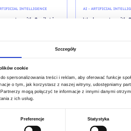
ARTIFICIAL INTELLIGENCE
AI - ARTIFICIAL INTELLI
 smarter with Copilot in
Work smarter with C
osoft Fabric
Microsoft Fabric
kolenia: DP-3029 / PL DL 1d
kod szkolenia: DP-3029 / E
Szczegóły
EN
 350,00
PLN
otna
lna
 plików cookie
,00
PLN
ła:
:
2 500,00
P
do spersonalizowania treści i reklam, aby oferować funkcje sp
00 PLN.
00 PLN.
VAT (
1 660,50
PLN
brutto)
od
+ 23% VAT (
3 075,00
PLN
bru
dnia najniższa cena:
1 350,00
PLN
ormacje o tym, jak korzystasz z naszej witryny, udostępniamy p
Partnerzy mogą połączyć te informacje z innymi danymi otrzym
nia z ich usług.
Preferencje
Statystyka
NESS INTELLIGENCE
DP - DATA PLATFORM