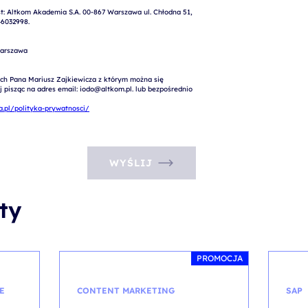
: Altkom Akademia S.A. 00-867 Warszawa ul. Chłodna 51, 
6032998.

arszawa

ch Pana Mariusz Zajkiewicza z którym można się 
pisząc na adres email: iodo@altkom.pl. lub bezpośrednio 
.pl/polityka-prywatnosci/
WYŚLIJ
ty
PROMOCJA
E
CONTENT MARKETING
SAP