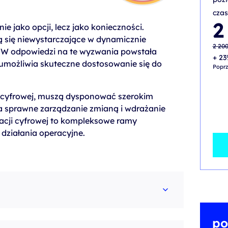
czas
Pier
Aktu
2
e jako opcji, lecz jako konieczności.
cena
cena
wynos
wynos
ą się niewystarczające w dynamicznie
2 200
2 100
2 20
 W odpowiedzi na te wyzwania powstała
+ 23
 umożliwia skuteczne dostosowanie się do
Poprz
e cyfrowej, muszą dysponować szerokim
 sprawne zarządzanie zmianą i wdrażanie
cji cyfrowej to kompleksowe ramy
 działania operacyjne.
po