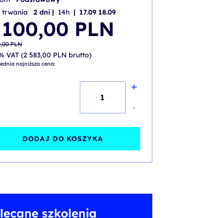
 trwania
2 dni |
14h
| 17.09 18.09
wotna
alna
 100,00
PLN
iła:
i:
,00 PLN.
,00 PLN.
0,00
PLN
% VAT (
2 583,00
PLN
brutto)
ednia najniższa cena:
+
ilość
Digital
-
Transformation
Foundation
DODAJ DO KOSZYKA
–
akredytowane
szkolenie
z
lecane szkolenia
egzaminem