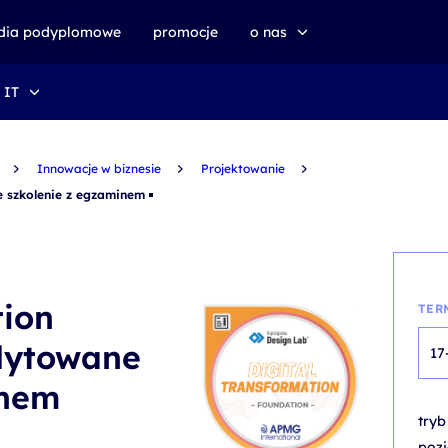
udia podyplomowe
promocje
o nas
 IT
o altkom akademii
zrównoważony rozwój
Innowacje w biznesie
Projektowanie
e szkolenie z egzaminem
tion
TER
dytowane
17
inem
try
poz