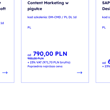
y
Content Marketing w
SAP
oft
pigułce
Des
kod szkolenia: DM-CMD / PL DL 1d
kod s
 1d
PL
PL
790,00
PLN
Pierwotna
Aktualna
od
cena
cena
900,00
PLN
wynosiła:
wynosi:
900,00 PLN.
790,00 PLN.
+ 23% VAT (
971,70
PLN
brutto)
od
+ 23%
Poprzednia najniższa cena: