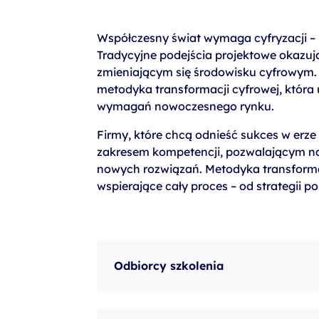
szkolenia Broadcom
szkolenia SAP
Współczesny świat wymaga cyfryzacji – ni
Tradycyjne podejścia projektowe okazuj
szkolenia SAS
zmieniającym się środowisku cyfrowym.
formuły szkoleń MS
metodyka transformacji cyfrowej, która
wymagań nowoczesnego rynku.
szkolenia
Firmy, które chcą odnieść sukces w erz
egzaminy
zakresem kompetencji, pozwalającym na
nowych rozwiązań. Metodyka transforma
wspierające cały proces – od strategii po
Odbiorcy szkolenia