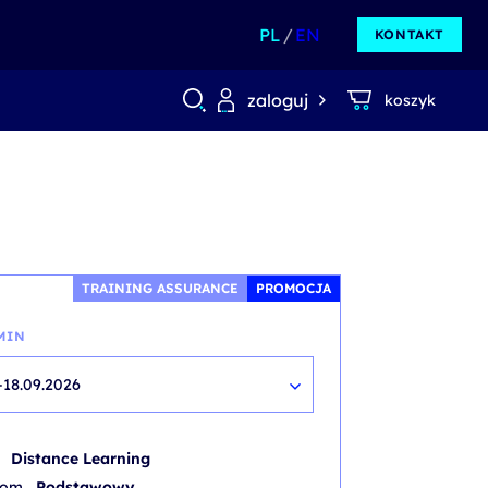
PL
EN
KONTAKT
zaloguj
koszyk
TRAINING ASSURANCE
PROMOCJA
MIN
-18.09.2026
b
Distance Learning
iom
Podstawowy