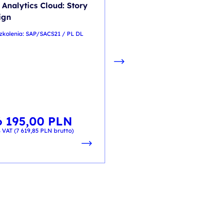
 Analytics Cloud: Story
Business Processes in
ign
S/4HANA Supply Chai
Execution
zkolenia: SAP/SACS21 / PL DL
kod szkolenia: SAP/S4601 / E
PL
6 195,00
PLN
6 195,00
PL
od
 VAT (
7 619,85
PLN
brutto)
+ 23% VAT (
7 619,85
PLN
brutt