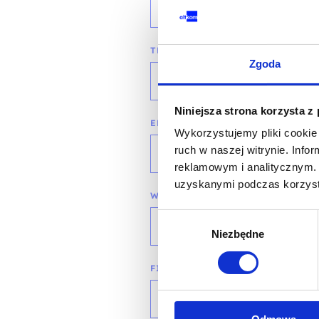
TELEFON KONTAKTOWY*
Zgoda
Niniejsza strona korzysta z
EMAIL*
Wykorzystujemy pliki cookie 
ruch w naszej witrynie. Inf
reklamowym i analitycznym. 
uzyskanymi podczas korzysta
WOJEWÓDZTWO*
Wybór
wybierz województwo
Niezbędne
zgody
FIRMA