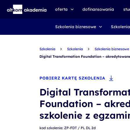
oferta
dofinansowania
st
Szkolenia biznesowe
Szkolenia
speexx
udemy business
Szkolenia
certyfikat DMI
Szkolenia
Szkolenia biznesowe
Digital Transformation Foundation – akredytowan
kursy e-learningowe
AI First
POBIERZ KARTĘ SZKOLENIA
szkolenia VR
Digital Transforma
szkolenia NIS2
Foundation – akre
szkolenia dla edukacji
szkolenie z egzam
szkolenia dla produkcji
voucher szkoleniowy
kod szkolenia: ZP-FDT / PL DL 2d