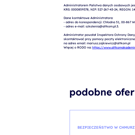
Administratorem Państwa danych osobowych jest
KRS: 0000859378, NIP: 527-267-43-24, REGON: 14
Dane kontaktowe Administratora:

- adres do korespondencji: Chłodna 51, 00-867 W
- adres e-mail: szkolenia@altkom.pl.3.   

Administrator powołał Inspektora Ochrony Dany
skontaktować przy pomocy poczty elektronicznej 
na adres email: mariusz.zajkiewicz@altkom.pl

Więcej o RODO na: 
https://www.altkomakademia
podobne ofer
BEZPIECZEŃSTWO W CHMURZ