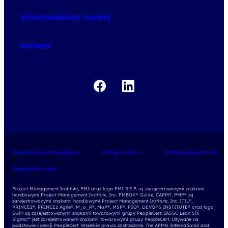
o szkoleniach
zrównoważony rozwój
o egzaminach
kariera
Regulamin wirtualnej klasy
Polityka cookies
Polityka prywatności
Regulamin sklepu
Project Management Institute, PMI oraz logo PMI R.E.P. są zarejestrowanymi znakami
handlowymi Project Management Institute, Inc. PMBOK® Guide, CAPM®, PMP® są
zarejestrowanymi znakami handlowymi Project Management Institute, Inc. ITIL®,
PRINCE2®, PRINCE2 Agile®, M_o_R®, MoP®, MSP®, P3O®, DEVOPS INSTITUTE® oraz logo
Swirl są zarejestrowanymi znakami towarowymi grupy PeopleCert. IASSC Lean Six
Sigma™ jest zarejestrowanym znakami towarowymi grupy PeopleCert. Używane na
podstawie licencji PeopleCert. Wszelkie prawa zastrzeżone. The APMG International and