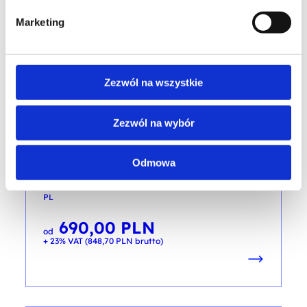
Marketing
Zezwól na wszystkie
PRAWO
Zezwól na wybór
Skuteczne pozyskiwanie funduszy i
grantów – od pomysłu do aplikacji
Odmowa
kod szkolenia: HR-FUND / DL-PL
PL
690,00
PLN
od
+ 23% VAT (
848,70
PLN
brutto)