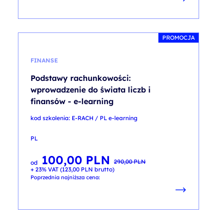
PROMOCJA
FINANSE
Podstawy rachunkowości:
wprowadzenie do świata liczb i
finansów - e-learning
kod szkolenia: E-RACH / PL e-learning
PL
100,00
PLN
Pierwotna
Aktualna
290,00
PLN
od
cena
cena
+ 23% VAT (
123,00
PLN
brutto)
wynosiła:
wynosi:
290,00 PLN.
100,00 PLN.
Poprzednia najniższa cena: