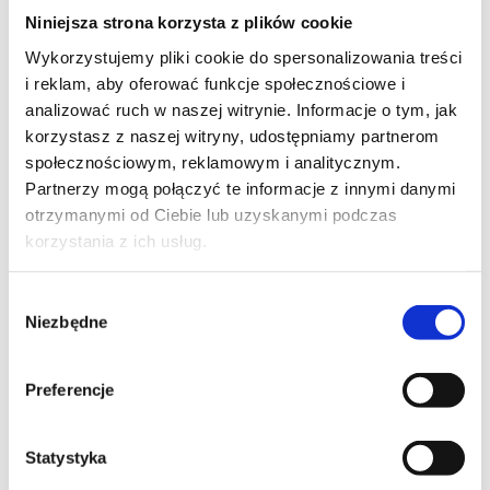
PL
Niniejsza strona korzysta z plików cookie
50,00
PLN
Pierwotna
Aktualna
Wykorzystujemy pliki cookie do spersonalizowania treści
89,00
PLN
od
cena
cena
i reklam, aby oferować funkcje społecznościowe i
+ 23% VAT (
61,50
PLN
brutto)
wynosiła:
wynosi:
89,00 PLN.
50,00 PLN.
Poprzednia najniższa cena:
50,00
PLN
analizować ruch w naszej witrynie. Informacje o tym, jak
korzystasz z naszej witryny, udostępniamy partnerom
społecznościowym, reklamowym i analitycznym.
Partnerzy mogą połączyć te informacje z innymi danymi
otrzymanymi od Ciebie lub uzyskanymi podczas
NOWOŚĆ
korzystania z ich usług.
PRAWO
Wybór
RODO w Twojej firmie: ochrona danych
Niezbędne
zgody
osobowych (paczka SCORM)
kod szkolenia: E-HR-RODO-SCORM / e-learning
Preferencje
PL
Statystyka
7 995,00
PLN
od
+ 23% VAT (
9 833,85
PLN
brutto)