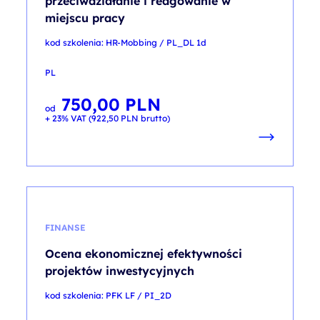
przeciwdziałanie i reagowanie w
miejscu pracy
kod szkolenia: HR-Mobbing / PL_DL 1d
PL
750,00
PLN
od
+ 23% VAT (
922,50
PLN
brutto)
FINANSE
Ocena ekonomicznej efektywności
projektów inwestycyjnych
kod szkolenia: PFK LF / PI_2D