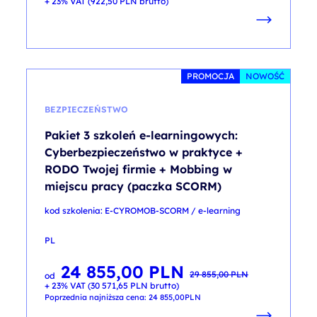
+ 23% VAT (
922,50
PLN
brutto)
PROMOCJA
NOWOŚĆ
BEZPIECZEŃSTWO
Pakiet 3 szkoleń e-learningowych:
Cyberbezpieczeństwo w praktyce +
RODO Twojej firmie + Mobbing w
miejscu pracy (paczka SCORM)
kod szkolenia: E-CYROMOB-SCORM / e-learning
PL
24 855,00
PLN
Pierwotna
Aktualna
29 855,00
PLN
od
cena
cena
+ 23% VAT (
30 571,65
PLN
brutto)
wynosiła:
wynosi:
29 855,00 PLN.
24 855,00 PLN.
Poprzednia najniższa cena:
24 855,00
PLN