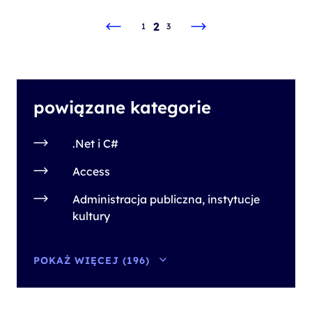
2
1
3
powiązane kategorie
.Net i C#
Access
Administracja publiczna, instytucje
kultury
POKAŻ WIĘCEJ (196)