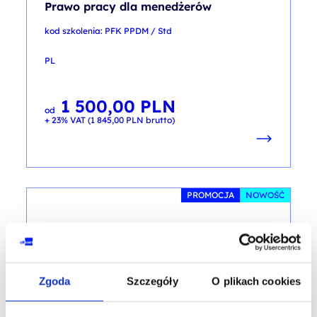
Prawo pracy dla menedżerów
kod szkolenia: PFK PPDM / Std
PL
1 500,00
PLN
od
+ 23% VAT (
1 845,00
PLN
brutto)
PROMOCJA
NOWOŚĆ
FINANSE, PRAWO, NORMY ISO
RODO w Twojej firmie: ochrona danych
osobowych
Zgoda
Szczegóły
O plikach cookies
kod szkolenia: E-HR-RODO / PL e-learning