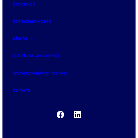
promocje
dofinansowania
oferta
speexx
o Altkom Akademii
udemy business
o szkoleniach
zrównoważony rozwój
o egzaminach
kariera