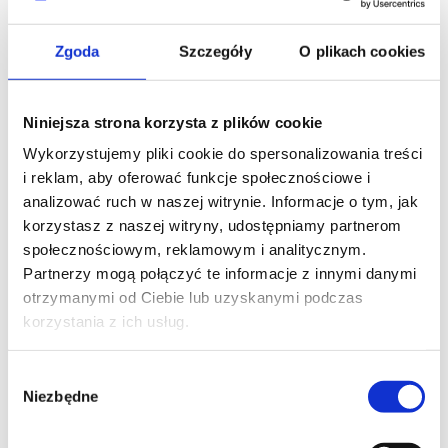
Windows Server Administration
Zgoda
Szczegóły
O plikach cookies
2019/2022/2025
Niniejsza strona korzysta z plików cookie
Wykorzystujemy pliki cookie do spersonalizowania treści
i reklam, aby oferować funkcje społecznościowe i
SZKOLENIE NASTĘPUJĄCE
analizować ruch w naszej witrynie. Informacje o tym, jak
korzystasz z naszej witryny, udostępniamy partnerom
społecznościowym, reklamowym i analitycznym.
WINDOWS SERVER
Partnerzy mogą połączyć te informacje z innymi danymi
Securing Windows Server 2016
otrzymanymi od Ciebie lub uzyskanymi podczas
korzystania z ich usług.
Wybór
Niezbędne
zgody
WINDOWS SERVER
Identity with Windows Server 2016