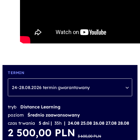
TERMIN
24-28.08.2026 termin gwarantowany
tryb
Distance Learning
poziom
Średnio zaawansowany
czas trwania
5 dni |
35h
| 24.08 25.08 26.08 27.08 28.08
Pierwotna
Aktualna
2 500,00
PLN
cena
cena
3 600,00
PLN
wynosiła:
wynosi: