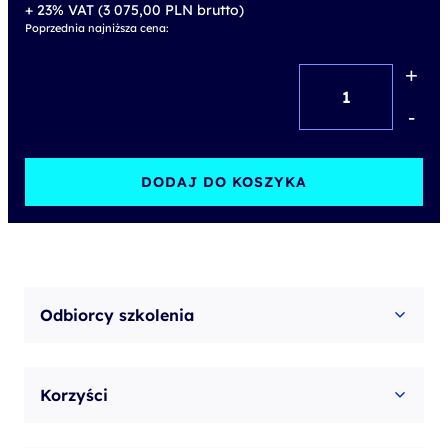
3 600,00 PLN.
2 500,00 PLN.
+ 23% VAT (
3 075,00
PLN
brutto)
Poprzednia najniższa cena:
+
ilość
Windows
-
Server
Administration
DODAJ DO KOSZYKA
2019/2022/2025
Odbiorcy szkolenia
Korzyści