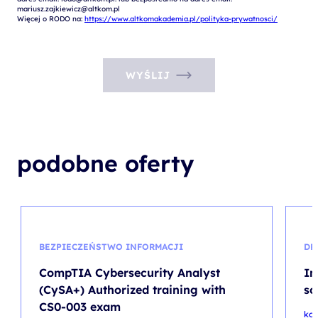
mariusz.zajkiewicz@altkom.pl

Więcej o RODO na: 
https://www.altkomakademia.pl/polityka-prywatnosci/
WYŚLIJ
podobne oferty
BEZPIECZEŃSTWO INFORMACJI
DP
CompTIA Cybersecurity Analyst
Im
(CySA+) Authorized training with
so
CS0-003 exam
kod