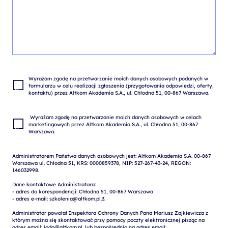
Wyrażam zgodę na przetwarzanie moich danych osobowych podanych w 
formularzu w celu realizacji zgłoszenia (przygotowania odpowiedzi, oferty, 
 Wyrażam zgodę na przetwarzanie moich danych osobowych w celach 
marketingowych przez Altkom Akademia S.A., ul. Chłodna 51, 00-867 
Administratorem Państwa danych osobowych jest: Altkom Akademia S.A. 00-867 
Warszawa ul. Chłodna 51, KRS: 0000859378, NIP: 527-267-43-24, REGON: 
146032998.

Dane kontaktowe Administratora:

- adres do korespondencji: Chłodna 51, 00-867 Warszawa

- adres e-mail: szkolenia@altkom.pl.3.   

Administrator powołał Inspektora Ochrony Danych Pana Mariusz Zajkiewicza z 
którym można się skontaktować przy pomocy poczty elektronicznej pisząc na 
adres email: iodo@altkom.pl. lub bezpośrednio na adres email: 