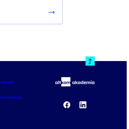
od
+ 23% VAT (
1 845,00
PLN
brutt
kademii
ny rozwój