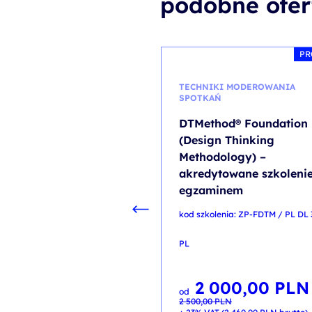
podobne ofer
PR
TECHNIKI MODEROWANIA
SPOTKAŃ
DTMethod® Foundation
(Design Thinking
Methodology) –
akredytowane szkolenie
egzaminem
kod szkolenia: ZP-FDTM / PL DL 
PL
2 000,00
PLN
Pierwotna
Aktualna
od
cena
cena
2 500,00
PLN
wynosiła:
wynosi:
2 500,00 PLN.
2 000,00 PLN.