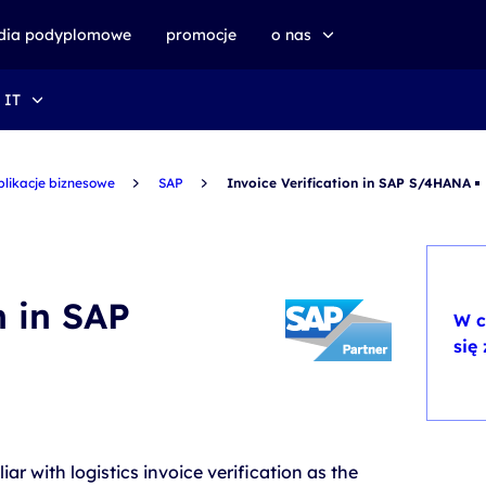
udia podyplomowe
promocje
o nas
 IT
o altkom akademii
zrównoważony rozwój
plikacje biznesowe
SAP
Invoice Verification in SAP S/4HANA
n in SAP
W c
się
ar with logistics invoice verification as the