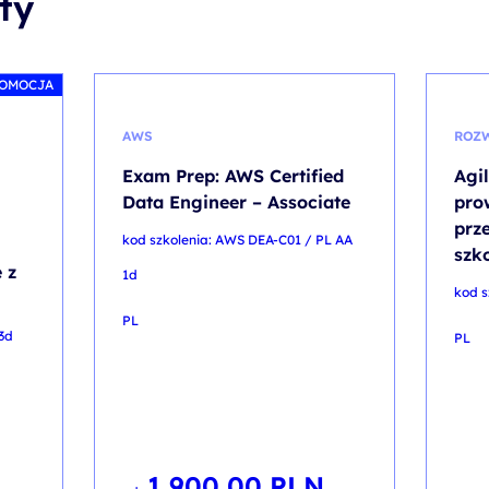
ty
OMOCJA
AWS
ROZ
Exam Prep: AWS Certified
Agi
Data Engineer – Associate
pro
prz
kod szkolenia: AWS DEA-C01 / PL AA
szk
 z
1d
kod s
PL
3d
PL
1 900,00
PLN