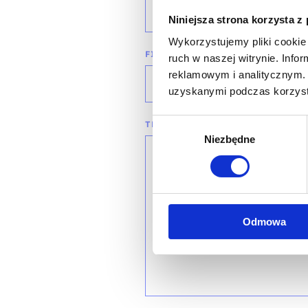
wybierz województwo
Niniejsza strona korzysta z
Wykorzystujemy pliki cookie 
FIRMA
ruch w naszej witrynie. Inf
reklamowym i analitycznym. 
uzyskanymi podczas korzysta
Wybór
TREŚĆ WIADOMOŚCI*
Niezbędne
zgody
Odmowa