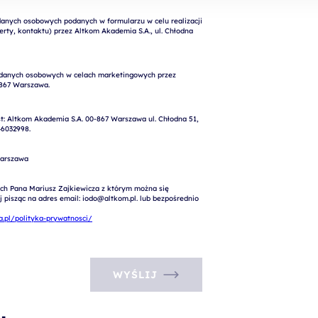
nych osobowych podanych w formularzu w celu realizacji 
rty, kontaktu) przez Altkom Akademia S.A., ul. Chłodna 
: Altkom Akademia S.A. 00-867 Warszawa ul. Chłodna 51, 
6032998.

arszawa

ch Pana Mariusz Zajkiewicza z którym można się 
pisząc na adres email: iodo@altkom.pl. lub bezpośrednio 
.pl/polityka-prywatnosci/
WYŚLIJ