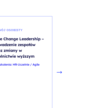
WÓJ OSOBISTY
PRAWO
le Change Leadership –
Prawo pracy dla
wadzenie zespołów
menedżerów
ez zmiany w
kod szkolenia: PFK PPDM / St
olnictwie wyższym
PL
zkolenia: HR-Uczelnie / Agile
1 500,00
PL