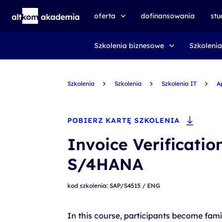
oferta
dofinansowania
st
Szkolenia biznesowe
Szkolenia
speexx
udemy business
Szkolenia
certyfikat DMI
Szkolenia
Szkolenia IT
A
kursy e-learningowe
AI First
POBIERZ KARTĘ SZKOLENIA
szkolenia VR
Invoice Verificatio
szkolenia NIS2
S/4HANA
szkolenia dla edukacji
kod szkolenia: SAP/S4515 / ENG
szkolenia dla produkcji
voucher szkoleniowy
In this course, participants become famili