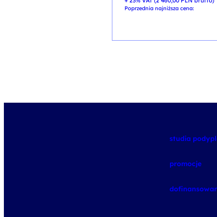
+ 23% VAT (
2 460,00
PLN
brutto)
Poprzednia najniższa cena:
studia pody
promocje
dofinansowan