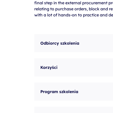
final step in the external procurement pr
szkolenia Broadcom
relating to purchase orders, block and 
szkolenia SAP
with a lot of hands-on to practice and d
szkolenia SAS
formuły szkoleń MS
szkolenia
Odbiorcy szkolenia
egzaminy
Korzyści
Program szkolenia