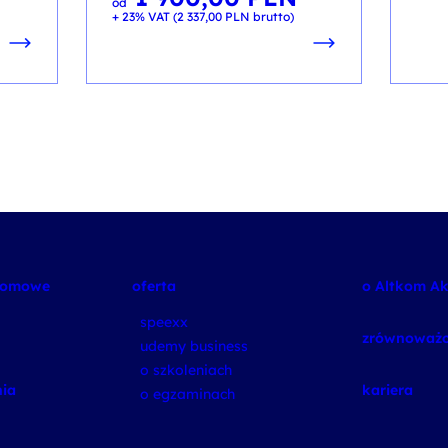
od
+ 23% VAT (
2 337,00
PLN
brutto)
plomowe
oferta
o Altkom A
speexx
zrównoważo
udemy business
o szkoleniach
ia
kariera
o egzaminach