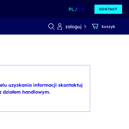
PL
EN
KONTAKT
zaloguj
koszyk
elu uzyskania informacji skontaktuj
 z działem handlowym.