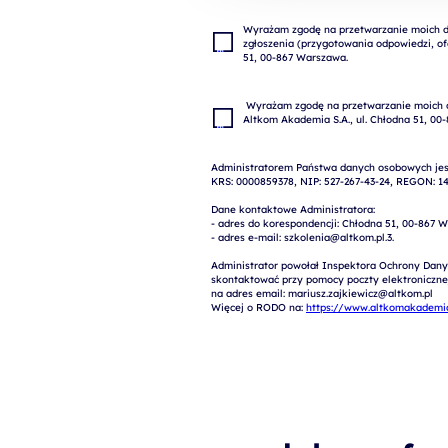
Wyrażam zgodę na przetwarzanie moich da
zgłoszenia (przygotowania odpowiedzi, ofe
 Wyrażam zgodę na przetwarzanie moich danych osobowych w celach marketingowych przez 
Administratorem Państwa danych osobowych jest
KRS: 0000859378, NIP: 527-267-43-24, REGON: 14
Dane kontaktowe Administratora:

- adres do korespondencji: Chłodna 51, 00-867 W
- adres e-mail: szkolenia@altkom.pl.3.   

Administrator powołał Inspektora Ochrony Dany
skontaktować przy pomocy poczty elektronicznej 
na adres email: mariusz.zajkiewicz@altkom.pl

Więcej o RODO na: 
https://www.altkomakademia