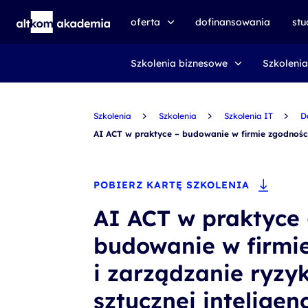
oferta
dofinansowania
st
Szkolenia biznesowe
Szkolenia
speexx
udemy business
Szkolenia
certyfikat DMI
Szkolenia
Szkolenia IT
D
AI ACT w praktyce – budowanie w firmie zgodności 
kursy e-learningowe
AI First
POBIERZ KARTĘ SZKOLENIA
szkolenia VR
AI ACT w praktyce 
szkolenia NIS2
budowanie w firmi
szkolenia dla edukacji
i zarządzanie ryzy
szkolenia dla produkcji
voucher szkoleniowy
sztucznej inteligencj