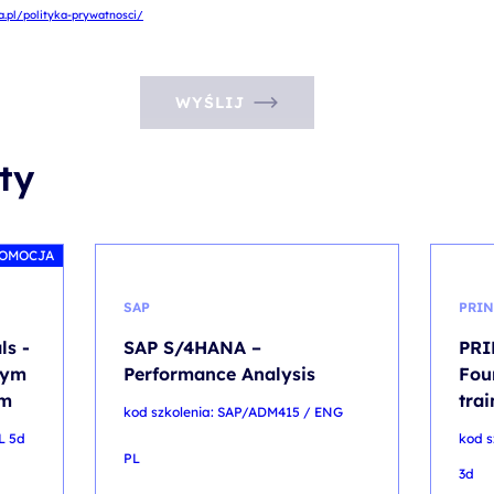
.pl/polityka-prywatnosci/
WYŚLIJ
ty
OMOCJA
SAP
PRIN
ls -
SAP S/4HANA –
PRI
nym
Performance Analysis
Fou
ym
tra
kod szkolenia: SAP/ADM415 / ENG
L 5d
kod s
PL
3d