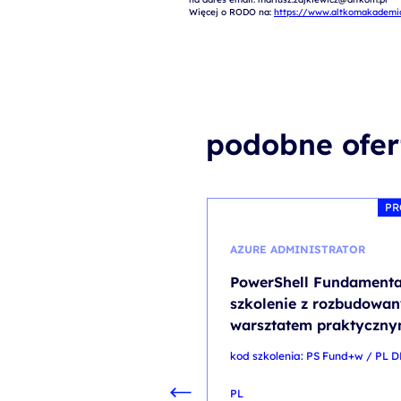
Więcej o RODO na: 
https://www.altkomakademia
podobne ofer
PR
AZURE ADMINISTRATOR
PowerShell Fundamenta
szkolenie z rozbudowa
warsztatem praktyczn
kod szkolenia: PS Fund+w / PL D
PL