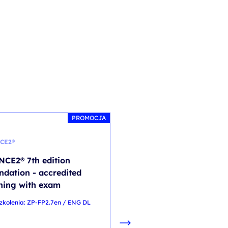
PROMOCJA
CE2®
SCRUM
NCE2® 7th edition
SCRUMstudy Scrum
ndation - accredited
Product Owner Certifi
ining with exam
(SPOC®) - training wit
exam
zkolenia: ZP-FP2.7en / ENG DL
kod szkolenia: ZP-SPOC-Stu_