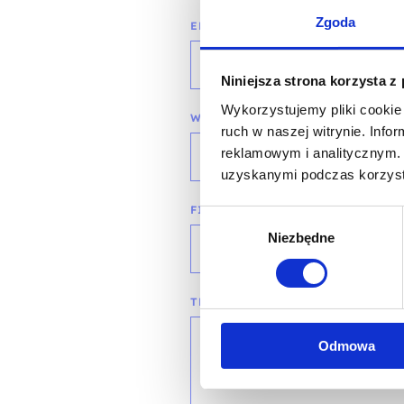
Zgoda
EMAIL*
Niniejsza strona korzysta z
Wykorzystujemy pliki cookie 
WOJEWÓDZTWO*
ruch w naszej witrynie. Inf
reklamowym i analitycznym. 
wybierz województwo
uzyskanymi podczas korzysta
FIRMA
Wybór
Niezbędne
zgody
TREŚĆ WIADOMOŚCI*
Odmowa