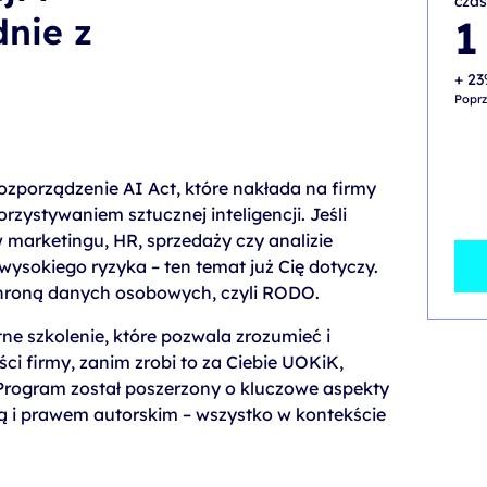
czas
nie z
1
+ 23
Poprz
ozporządzenie AI Act, które nakłada na firmy
ystywaniem sztucznej inteligencji. Jeśli
w marketingu, HR, sprzedaży czy analizie
ysokiego ryzyka – ten temat już Cię dotyczy.
chroną danych osobowych, czyli RODO.
etne szkolenie, które pozwala zrozumieć i
ci firmy, zanim zrobi to za Ciebie UOKiK,
Program został poszerzony o kluczowe aspekty
ią i prawem autorskim – wszystko w kontekście