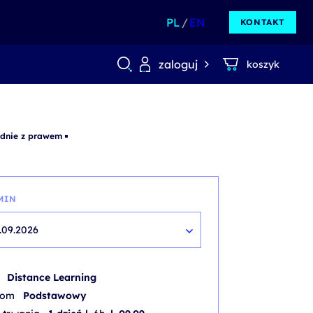
PL
EN
KONTAKT
zaloguj
koszyk
odnie z prawem
MIN
.09.2026
b
Distance Learning
iom
Podstawowy