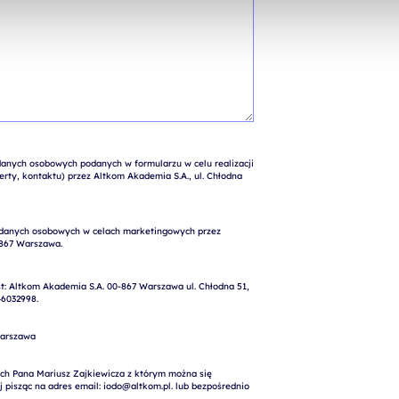
nych osobowych podanych w formularzu w celu realizacji 
rty, kontaktu) przez Altkom Akademia S.A., ul. Chłodna 
: Altkom Akademia S.A. 00-867 Warszawa ul. Chłodna 51, 
6032998.

arszawa

ch Pana Mariusz Zajkiewicza z którym można się 
pisząc na adres email: iodo@altkom.pl. lub bezpośrednio 