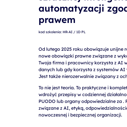
szkolenia Broadcom
automatyzacji zgod
szkolenia SAP
prawem
szkolenia SAS
kod szkolenia: HR-AI / 1D PL
formuły szkoleń MS
szkolenia
Od lutego 2025 roku obowiązuje unijne r
egzaminy
nowe obowiązki prawne związane z wykorz
Twoja firma i pracownicy korzysta z AI 
danych lub gdy korzysta z systemów AI w
Jest także nierozerwalnie związany z o
To nie jest teoria. To praktyczne i kompl
wdrożyć przepisy w codziennej działalnoś
PUODO lub organy odpowiedzialne za . 
związane z AI, etyką, odpowiedzialnośc
nowoczesnej i bezpiecznej organizacji.