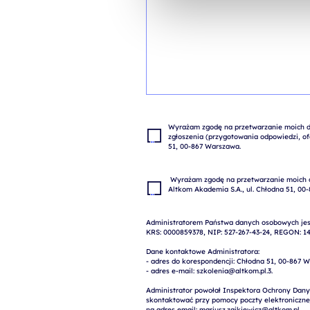
Wyrażam zgodę na przetwarzanie moich da
zgłoszenia (przygotowania odpowiedzi, ofe
 Wyrażam zgodę na przetwarzanie moich danych osobowych w celach marketingowych przez 
Administratorem Państwa danych osobowych jest
KRS: 0000859378, NIP: 527-267-43-24, REGON: 14
Dane kontaktowe Administratora:

- adres do korespondencji: Chłodna 51, 00-867 W
- adres e-mail: szkolenia@altkom.pl.3.   

Administrator powołał Inspektora Ochrony Dany
skontaktować przy pomocy poczty elektronicznej 
na adres email: mariusz.zajkiewicz@altkom.pl
