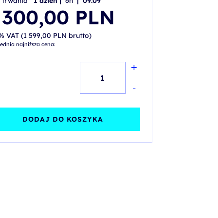
 trwania
1 dzień |
6h
| 09.09
 300,00
PLN
% VAT (
1 599,00
PLN
brutto)
ednia najniższa cena:
+
ilość
AI
-
ACT
w
DODAJ DO KOSZYKA
praktyce
-
budowanie
w
firmie
zgodności