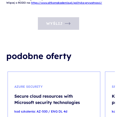
Więcej o RODO na: 
https://www.altkomakademia.pl/polityka-prywatnosci/
WYŚLIJ
podobne oferty
AZURE SECURITY
SP
Secure cloud resources with
Ko
Microsoft security technologies
pr
kod szkolenia: AZ-500 / ENG DL 4d
kod