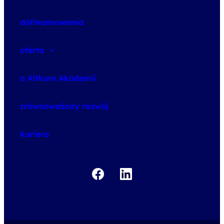
dofinansowania
oferta
speexx
o Altkom Akademii
udemy business
o szkoleniach
zrównoważony rozwój
o egzaminach
kariera