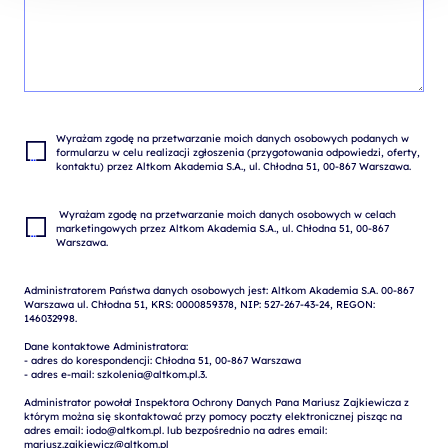
Wyrażam zgodę na przetwarzanie moich danych osobowych podanych w 
formularzu w celu realizacji zgłoszenia (przygotowania odpowiedzi, oferty, 
 Wyrażam zgodę na przetwarzanie moich danych osobowych w celach 
marketingowych przez Altkom Akademia S.A., ul. Chłodna 51, 00-867 
Administratorem Państwa danych osobowych jest: Altkom Akademia S.A. 00-867 
Warszawa ul. Chłodna 51, KRS: 0000859378, NIP: 527-267-43-24, REGON: 
146032998.

Dane kontaktowe Administratora:

- adres do korespondencji: Chłodna 51, 00-867 Warszawa

- adres e-mail: szkolenia@altkom.pl.3.   

Administrator powołał Inspektora Ochrony Danych Pana Mariusz Zajkiewicza z 
którym można się skontaktować przy pomocy poczty elektronicznej pisząc na 
adres email: iodo@altkom.pl. lub bezpośrednio na adres email: 
mariusz.zajkiewicz@altkom.pl
