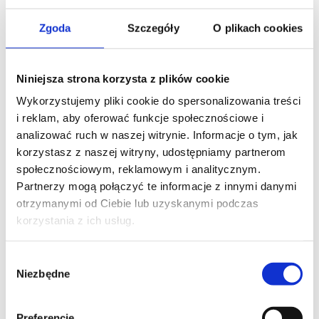
Zgoda
Szczegóły
O plikach cookies
Niniejsza strona korzysta z plików cookie
Skontaktuj się z naszym doradcą
Wykorzystujemy pliki cookie do spersonalizowania treści
i reklam, aby oferować funkcje społecznościowe i
analizować ruch w naszej witrynie. Informacje o tym, jak
IMIĘ I NAZWISKO*
korzystasz z naszej witryny, udostępniamy partnerom
społecznościowym, reklamowym i analitycznym.
Partnerzy mogą połączyć te informacje z innymi danymi
otrzymanymi od Ciebie lub uzyskanymi podczas
TELEFON KONTAKTOWY*
korzystania z ich usług.
Wybór
Niezbędne
zgody
EMAIL*
Preferencje