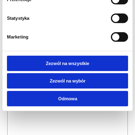
WOJEWÓDZTWO*
Statystyka
wybierz województwo
Marketing
FIRMA
Zezwól na wszystkie
Zezwól na wybór
TREŚĆ WIADOMOŚCI*
Odmowa