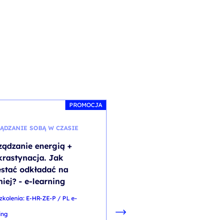
PROMOCJA
ĄDZANIE SOBĄ W CZASIE
KOMUNIKACJA I WSPÓŁPRA
ządzanie energią +
Effective Help Desk -
krastynacja. Jak
Competences Trainin
estać odkładać na
kod szkolenia: HR-IT-Efekt+HD
iej? - e-learning
EfektywnyHD_ENG
zkolenia: E-HR-ZE-P / PL e-
EN
ing