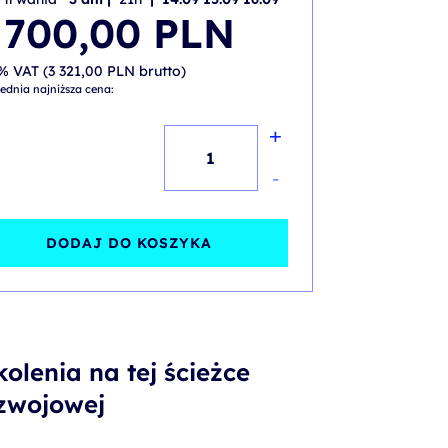
 700,00
PLN
% VAT (
3 321,00
PLN
brutto)
ednia najniższa cena:
+
ilość
Tworzenie
-
mikroserwisów
z
DODAJ DO KOSZYKA
wykorzystaniem
Spring
Cloud
i
kolenia na tej ścieżce
Docker
zwojowej