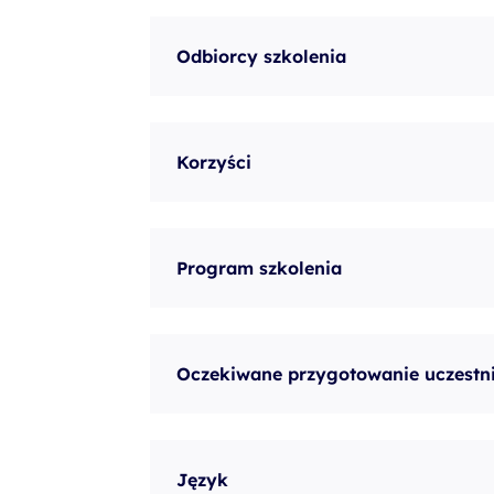
szkolenia Broadcom
szkolenia SAP
Odbiorcy szkolenia
szkolenia SAS
formuły szkoleń MS
Korzyści
szkolenia
egzaminy
Program szkolenia
Oczekiwane przygotowanie uczestn
Język