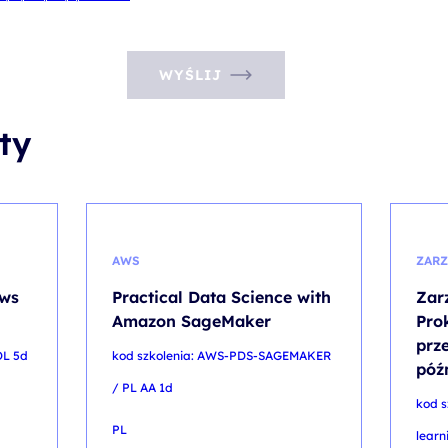
WYŚLIJ
ty
AWS
ZARZ
ows
Practical Data Science with
Zar
Amazon SageMaker
Pro
prz
DL 5d
kod szkolenia: AWS-PDS-SAGEMAKER
późn
/ PL AA 1d
kod s
PL
learn