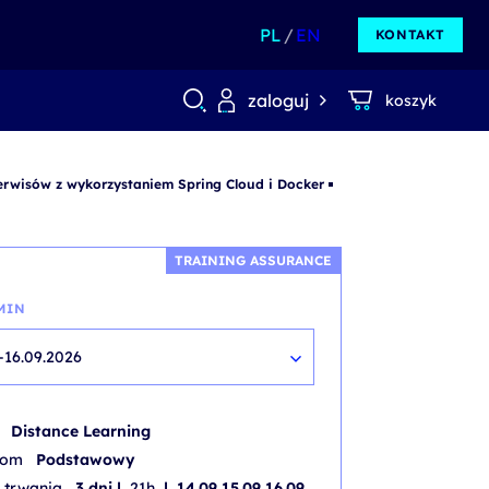
PL
EN
KONTAKT
zaloguj
koszyk
erwisów z wykorzystaniem Spring Cloud i Docker
TRAINING ASSURANCE
MIN
-16.09.2026
b
Distance Learning
iom
Podstawowy
 trwania
3 dni |
21h
| 14.09 15.09 16.09