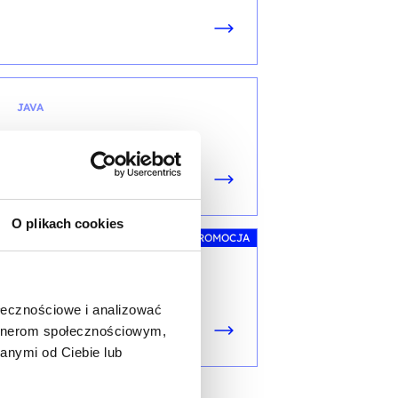
JAVA
Spring Framework II
O plikach cookies
PROMOCJA
JAVA
Spring Framework I
ołecznościowe i analizować
artnerom społecznościowym,
anymi od Ciebie lub