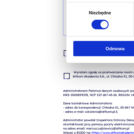
Wybór
Niezbędne
zgody
Odmowa
Wyrażam zgodę na przetwarzanie moich da
zgłoszenia (przygotowania odpowiedzi, ofe
 Wyrażam zgodę na przetwarzanie moich danych osobowych w celach marketingowych przez 
Administratorem Państwa danych osobowych jest
KRS: 0000859378, NIP: 527-267-43-24, REGON: 14
Dane kontaktowe Administratora:

- adres do korespondencji: Chłodna 51, 00-867 W
- adres e-mail: szkolenia@altkom.pl.3.   

Administrator powołał Inspektora Ochrony Dany
skontaktować przy pomocy poczty elektronicznej 
na adres email: mariusz.zajkiewicz@altkom.pl

Więcej o RODO na: 
https://www.altkomakademia