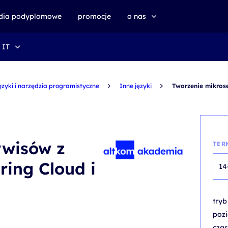
udia podyplomowe
promocje
o nas
 IT
o altkom akademii
zrównoważony rozwój
ęzyki i narzędzia programistyczne
Inne języki
Tworzenie mikros
rwisów z
TER
ing Cloud i
14
try
poz
czas