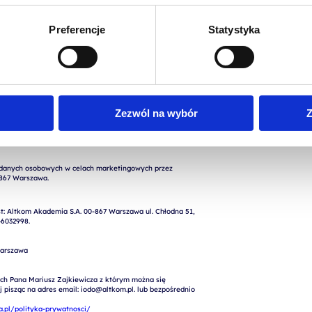
Preferencje
Statystyka
Zezwól na wybór
Z
nych osobowych podanych w formularzu w celu realizacji 
rty, kontaktu) przez Altkom Akademia S.A., ul. Chłodna 
: Altkom Akademia S.A. 00-867 Warszawa ul. Chłodna 51, 
6032998.

arszawa

ch Pana Mariusz Zajkiewicza z którym można się 
pisząc na adres email: iodo@altkom.pl. lub bezpośrednio 
.pl/polityka-prywatnosci/