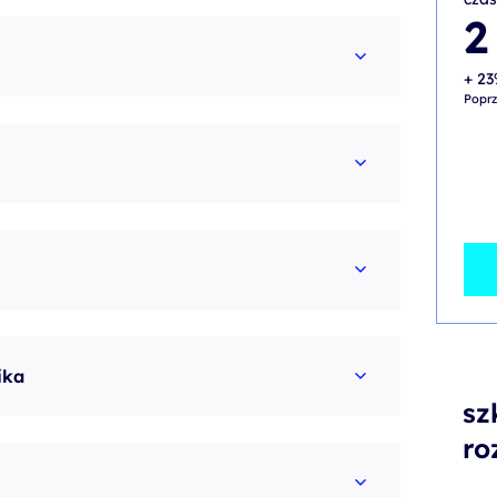
2
+ 23
Poprz
ika
sz
ro