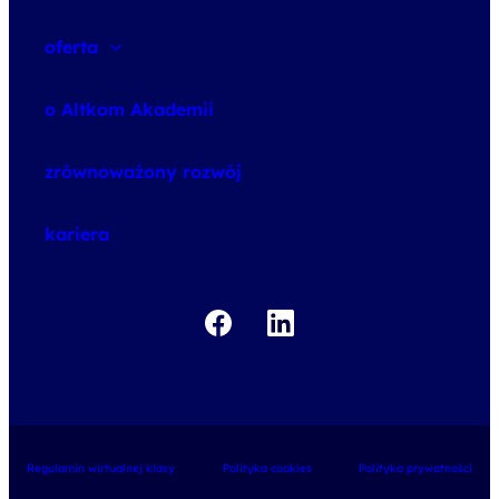
oferta
speexx
o Altkom Akademii
udemy business
o szkoleniach
zrównoważony rozwój
o egzaminach
kariera
Regulamin wirtualnej klasy
Polityka cookies
Polityka prywatności