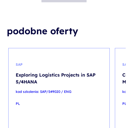
podobne oferty
SAP
SA
Exploring Logistics Projects in SAP
Co
S/4HANA
Ma
kod szkolenia: SAP/S49020 / ENG
kod
PL
PL