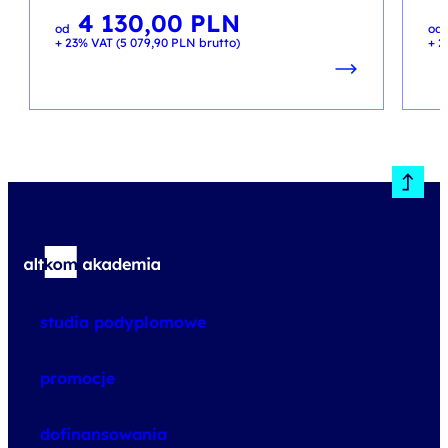
4 130,00
PLN
od
od
+ 23% VAT (
5 079,90
PLN
brutto)
+ 2
studia podyplomowe
promocje
dofinansowania