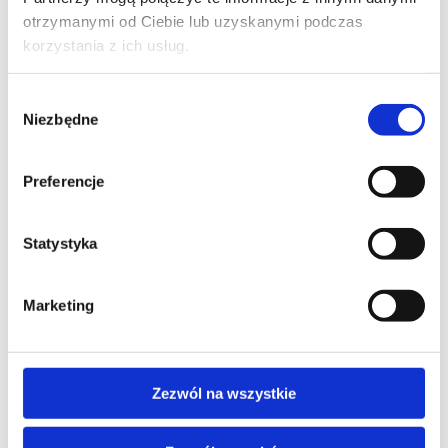
DP - DATA PLATFORM
otrzymanymi od Ciebie lub uzyskanymi podczas
Implement Real-Time Intelligence with
korzystania z ich usług.
Microsoft Fabric
Wybór
Niezbędne
zgody
PROMOCJA
Preferencje
DP - DATA PLATFORM
Implementing a Lakehouse with
Microsoft Fabric
Statystyka
Marketing
Zezwól na wszystkie