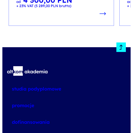
od
od
+ 23% VAT (
5 289,00
PLN
brutto)
+ 2
studia podyplomowe
promocje
dofinansowania