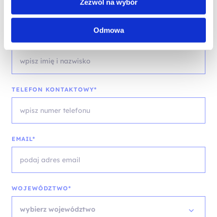
Zezwól na wybór
Skontaktuj się z naszym doradcą
Odmowa
IMIĘ I NAZWISKO*
TELEFON KONTAKTOWY*
EMAIL*
WOJEWÓDZTWO*
wybierz województwo