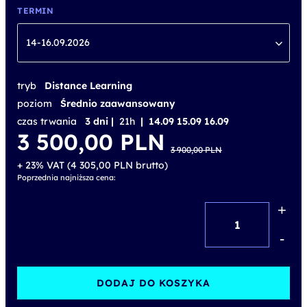
TERMIN
14-16.09.2026
tryb
Distance Learning
poziom
Średnio zaawansowany
czas trwania
3 dni |
21h
| 14.09 15.09 16.09
Pierwotna
Aktualna
3 500,00
PLN
cena
cena
3 900,00
PLN
wynosiła:
wynosi:
3 900,00 PLN.
3 500,00 PLN.
+ 23% VAT (
4 305,00
PLN
brutto)
Poprzednia najniższa cena:
+
ilość
Zaawansowane
-
narzędzia
Data
DODAJ DO KOSZYKA
Science