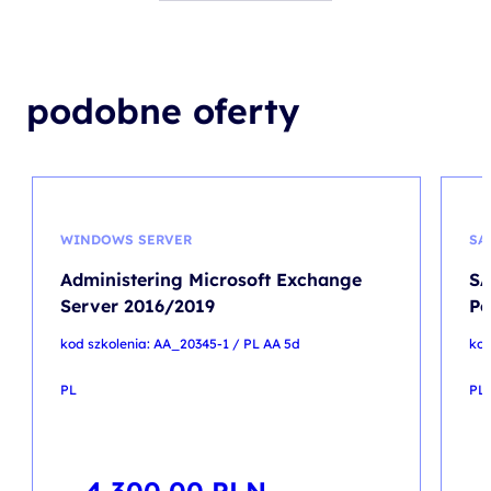
podobne oferty
WINDOWS SERVER
SA
Administering Microsoft Exchange
SA
Server 2016/2019
Pe
kod szkolenia: AA_20345-1 / PL AA 5d
kod
PL
PL
4 300,00
PLN