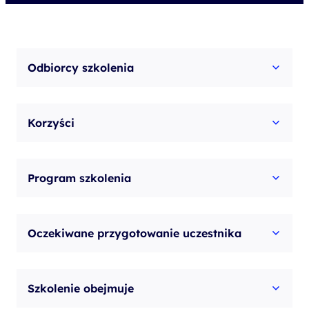
w
Microsoft
Fabric
Odbiorcy szkolenia
Korzyści
Program szkolenia
Oczekiwane przygotowanie uczestnika
Szkolenie obejmuje