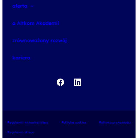
oferta
speexx
o Altkom Akademii
udemy business
o szkoleniach
zrównoważony rozwój
o egzaminach
kariera
Regulamin wirtualnej klasy
Polityka cookies
Polityka prywatności
Regulamin sklepu