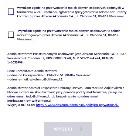
Wyrażam zgodę na przetwarzanie moich danych osobowych podanych w 
formularzu w celu realizacji zgłoszenia (przygotowania odpowiedzi, oferty, 
 Wyrażam zgodę na przetwarzanie moich danych osobowych w celach 
marketingowych przez Altkom Akademia S.A., ul. Chłodna 51, 00-867 
Administratorem Państwa danych osobowych jest: Altkom Akademia S.A. 00-867 
Warszawa ul. Chłodna 51, KRS: 0000859378, NIP: 527-267-43-24, REGON: 
146032998.

Dane kontaktowe Administratora:

- adres do korespondencji: Chłodna 51, 00-867 Warszawa

- adres e-mail: szkolenia@altkom.pl.3.   

Administrator powołał Inspektora Ochrony Danych Pana Mariusz Zajkiewicza z 
którym można się skontaktować przy pomocy poczty elektronicznej pisząc na 
adres email: iodo@altkom.pl. lub bezpośrednio na adres email: 
mariusz.zajkiewicz@altkom.pl

Więcej o RODO na: 
https://www.altkomakademia.pl/polityka-prywatnosci/
WYŚLIJ