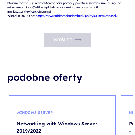
którym można się skontaktować przy pomocy poczty elektronicznej pisząc na 
adres email: iodo@altkom.pl. lub bezpośrednio na adres email: 
mariusz.zajkiewicz@altkom.pl

Więcej o RODO na: 
https://www.altkomakademia.pl/polityka-prywatnosci/
WYŚLIJ
podobne oferty
WINDOWS SERVER
NE
Networking with Windows Server
Pr
2019/2022
- 