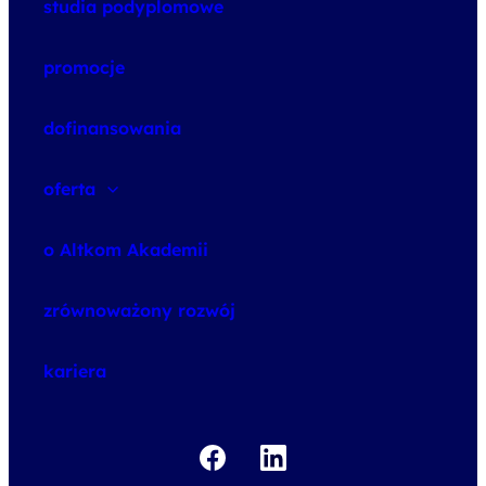
studia podyplomowe
promocje
dofinansowania
oferta
speexx
o Altkom Akademii
udemy business
o szkoleniach
zrównoważony rozwój
o egzaminach
kariera