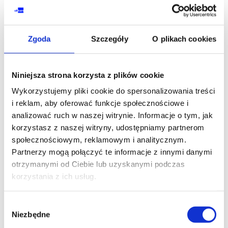
Zgoda
Szczegóły
O plikach cookies
SZKOLENIE NASTĘPUJĄCE
PROMOCJA
Niniejsza strona korzysta z plików cookie
AZURE DEVOPS & DEVELOPER
Wykorzystujemy pliki cookie do spersonalizowania treści
Konfiguracja aplikacji w usłudze Azure
i reklam, aby oferować funkcje społecznościowe i
Kubernetes Service
analizować ruch w naszej witrynie. Informacje o tym, jak
korzystasz z naszej witryny, udostępniamy partnerom
społecznościowym, reklamowym i analitycznym.
Partnerzy mogą połączyć te informacje z innymi danymi
PROMOCJA
otrzymanymi od Ciebie lub uzyskanymi podczas
AI - ARTIFICIAL INTELLIGENCE
korzystania z ich usług.
Generatywna sztuczna inteligencja w
Azure
Wybór
Niezbędne
zgody