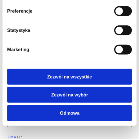
Preferencje
Statystyka
Marketing
Skontaktuj się z naszym doradcą
IMIĘ I NAZWISKO*
Zezwól na wszystkie
Zezwól na wybór
TELEFON KONTAKTOWY*
Odmowa
EMAIL*