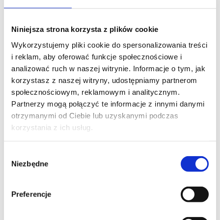
JAVA
Przygotowanie do certyfikatu Java SE 8
Niniejsza strona korzysta z plików cookie
Programmer I (1Z0-808)
Wykorzystujemy pliki cookie do spersonalizowania treści
i reklam, aby oferować funkcje społecznościowe i
analizować ruch w naszej witrynie. Informacje o tym, jak
PROMOCJA
korzystasz z naszej witryny, udostępniamy partnerom
JAVA
społecznościowym, reklamowym i analitycznym.
Partnerzy mogą połączyć te informacje z innymi danymi
Programowanie w języku Java – poziom
otrzymanymi od Ciebie lub uzyskanymi podczas
II
korzystania z ich usług.
Wybór
Niezbędne
zgody
Preferencje