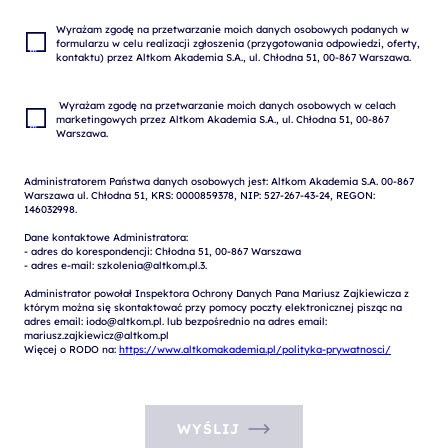
Wyrażam zgodę na przetwarzanie moich danych osobowych podanych w 
formularzu w celu realizacji zgłoszenia (przygotowania odpowiedzi, oferty, 
 Wyrażam zgodę na przetwarzanie moich danych osobowych w celach 
marketingowych przez Altkom Akademia S.A., ul. Chłodna 51, 00-867 
Administratorem Państwa danych osobowych jest: Altkom Akademia S.A. 00-867 
Warszawa ul. Chłodna 51, KRS: 0000859378, NIP: 527-267-43-24, REGON: 
146032998.

Dane kontaktowe Administratora:

- adres do korespondencji: Chłodna 51, 00-867 Warszawa

- adres e-mail: szkolenia@altkom.pl.3.   

Administrator powołał Inspektora Ochrony Danych Pana Mariusz Zajkiewicza z 
którym można się skontaktować przy pomocy poczty elektronicznej pisząc na 
adres email: iodo@altkom.pl. lub bezpośrednio na adres email: 
mariusz.zajkiewicz@altkom.pl

Więcej o RODO na: 
https://www.altkomakademia.pl/polityka-prywatnosci/
WYŚLIJ