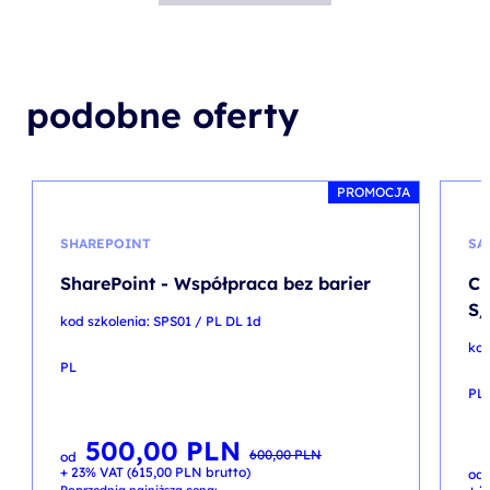
podobne oferty
PROMOCJA
SHAREPOINT
SA
SharePoint - Współpraca bez barier
Cr
S/
kod szkolenia: SPS01 / PL DL 1d
kod
PL
PL
500,00
PLN
Pierwotna
Aktualna
600,00
PLN
od
cena
cena
+ 23% VAT (
615,00
PLN
brutto)
wynosiła:
wynosi:
od
600,00 PLN.
500,00 PLN.
+ 2
Poprzednia najniższa cena: