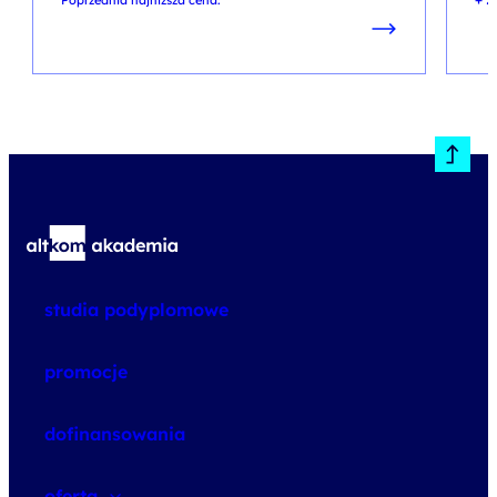
studia podyplomowe
promocje
dofinansowania
oferta