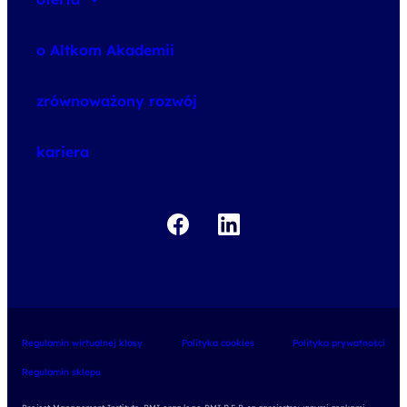
speexx
o Altkom Akademii
udemy business
o szkoleniach
zrównoważony rozwój
o egzaminach
kariera
Regulamin wirtualnej klasy
Polityka cookies
Polityka prywatności
Regulamin sklepu