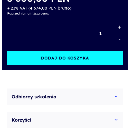
+ 23% VAT (
4 674,00
PLN
brutto)
Poprzednia najniższa cena:
+
ilość
Programowanie
-
w
języku
DODAJ DO KOSZYKA
Java
–
poziom
I
Odbiorcy szkolenia
Korzyści