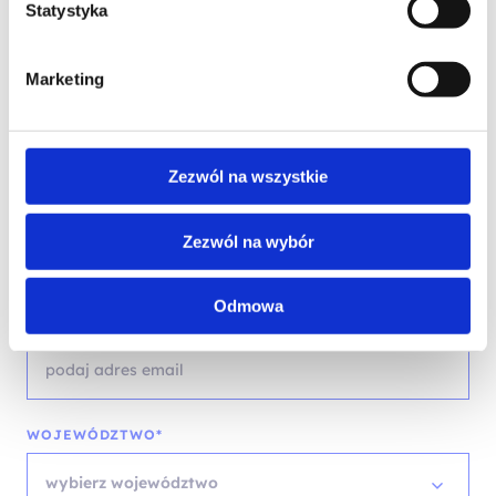
Statystyka
Skontaktuj się z naszym doradcą
Marketing
IMIĘ I NAZWISKO*
Zezwól na wszystkie
TELEFON KONTAKTOWY*
Zezwól na wybór
Odmowa
EMAIL*
WOJEWÓDZTWO*
wybierz województwo