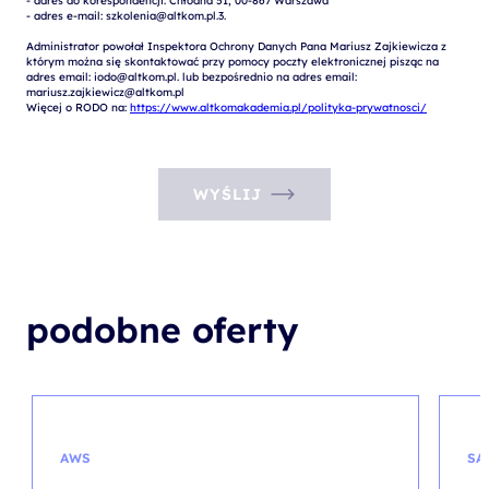
- adres do korespondencji: Chłodna 51, 00-867 Warszawa

- adres e-mail: szkolenia@altkom.pl.3.   

Administrator powołał Inspektora Ochrony Danych Pana Mariusz Zajkiewicza z 
którym można się skontaktować przy pomocy poczty elektronicznej pisząc na 
adres email: iodo@altkom.pl. lub bezpośrednio na adres email: 
mariusz.zajkiewicz@altkom.pl

Więcej o RODO na: 
https://www.altkomakademia.pl/polityka-prywatnosci/
WYŚLIJ
podobne oferty
AWS
SA