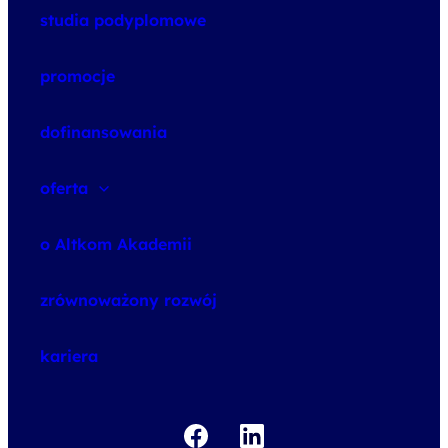
studia podyplomowe
promocje
dofinansowania
oferta
speexx
o Altkom Akademii
udemy business
o szkoleniach
zrównoważony rozwój
o egzaminach
kariera