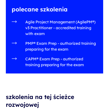
polecane szkolenia
Agile Project Management (AgilePM®)
v3 Practitioner - accredited training
with exam
PMP® Exam Prep - authorized training
preparing for the exam
CAPM® Exam Prep - authorized
training preparing for the exam
szkolenia na tej ścieżce
rozwojowej