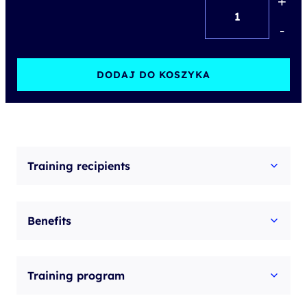
+
ilość
PRINCE2®
-
Agile
Practitioner
DODAJ DO KOSZYKA
(version
2)
-
accredited
Training recipients
training
with
Benefits
exam
Training program