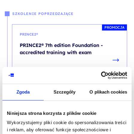
SZKOLENIE POPRZEDZAJĄCE
PROMOCJA
PRINCE2®
PRINCE2® 7th edition Foundation -
accredited training with exam
Zgoda
Szczegóły
O plikach cookies
SZKOLENIE BIEŻĄCE
Niniejsza strona korzysta z plików cookie
PRINCE2® AGILE
Wykorzystujemy pliki cookie do spersonalizowania treści
PRINCE2® Agile Practitioner (version 2) -
i reklam, aby oferować funkcje społecznościowe i
accredited training with exam