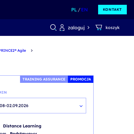
PL
EN
KONTAKT
zaloguj
koszyk
PRINCE2® Agile
TRAINING ASSURANCE
PROMOCJA
MIN
.08-02.09.2026
b
Distance Learning
iom
Podstawowy