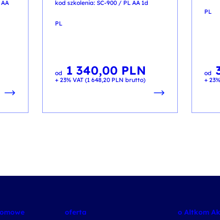
 AA
kod szkolenia: SC-900 / PL AA 1d
PL
PL
1 340,00
PLN
od
od
+ 23% VAT (
1 648,20
PLN
brutto)
+ 23%
plomowe
oferta
o Altkom A