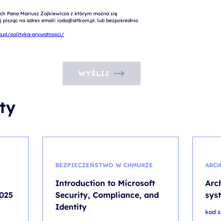
ch Pana Mariusz Zajkiewicza z którym można się 
pisząc na adres email: iodo@altkom.pl. lub bezpośrednio 
.pl/polityka-prywatnosci/
WYŚLIJ
ty
BEZPIECZEŃSTWO W CHMURZE
ARCH
Introduction to Microsoft
Arc
025
Security, Compliance, and
sys
Identity
kod s