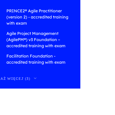
with
PRINCE2® Agile Practitioner
exam
(version 2) - accredited training
with exam
Agile Project Management
(AgilePM®) v3 Foundation –
accredited training with exam
Facilitation Foundation -
accredited training with exam
AŻ WIĘCEJ (3)