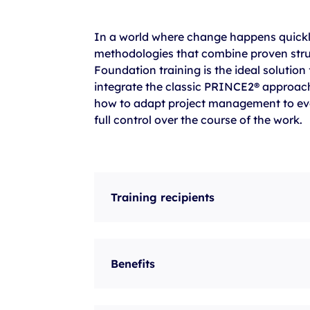
szkolenia Broadcom
szkolenia SAP
In a world where change happens quickly
methodologies that combine proven struct
szkolenia SAS
Foundation training is the ideal solution
formuły szkoleń MS
integrate the classic PRINCE2® approach 
how to adapt project management to evo
szkolenia
full control over the course of the work.
egzaminy
Training recipients
Benefits