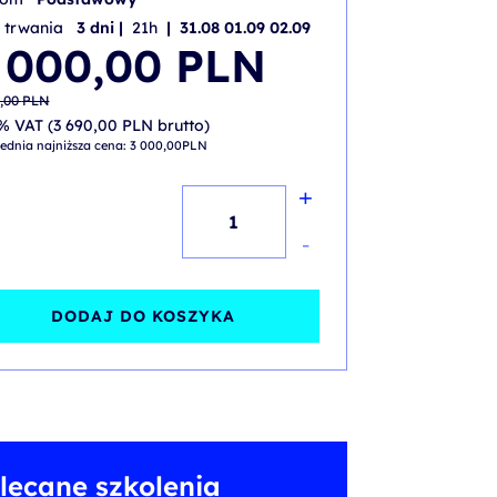
 trwania
3 dni |
21h
| 31.08 01.09 02.09
wotna
alna
 000,00
PLN
iła:
i:
,00 PLN.
,00 PLN.
0,00
PLN
% VAT (
3 690,00
PLN
brutto)
ednia najniższa cena:
3 000,00
PLN
+
ilość
PRINCE2®
-
Agile
Foundation
DODAJ DO KOSZYKA
(version
2)
-
accredited
lecane szkolenia
training