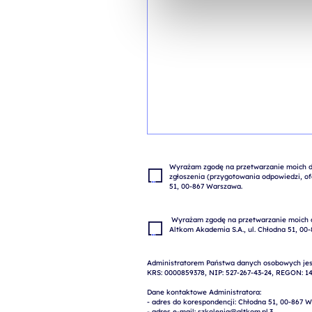
Wyrażam zgodę na przetwarzanie moich da
zgłoszenia (przygotowania odpowiedzi, ofe
 Wyrażam zgodę na przetwarzanie moich danych osobowych w celach marketingowych przez 
Administratorem Państwa danych osobowych jest
KRS: 0000859378, NIP: 527-267-43-24, REGON: 14
Dane kontaktowe Administratora:

- adres do korespondencji: Chłodna 51, 00-867 W
- adres e-mail: szkolenia@altkom.pl.3.   
