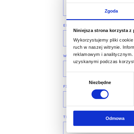
Zgoda
EMAIL*
Niniejsza strona korzysta z
Wykorzystujemy pliki cookie 
ruch w naszej witrynie. Inf
reklamowym i analitycznym. 
WOJEWÓDZTWO*
uzyskanymi podczas korzysta
wybierz województwo
Wybór
Niezbędne
zgody
FIRMA
TREŚĆ WIADOMOŚCI*
Odmowa