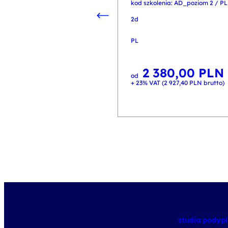
kod szkolenia: AD_poziom 2 / PL
2d
PL
2 380,00
PLN
od
+ 23% VAT (
2 927,40
PLN
brutto)
studia pody