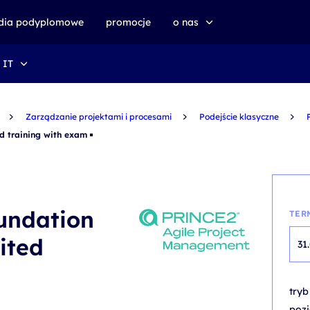
udia podyplomowe
promocje
o nas
 IT
o altkom akademii
zrównoważony rozwój
Zarządzanie projektami i procesami
Podejście klasyczne
d training with exam
undation
TER
ited
31
try
poz