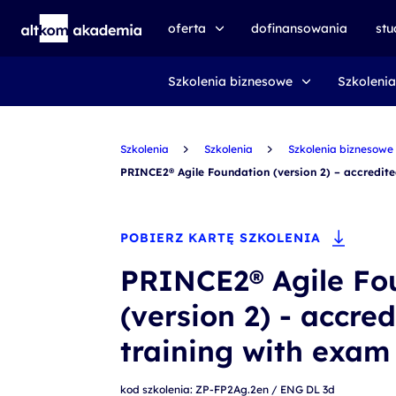
oferta
dofinansowania
st
Szkolenia biznesowe
Szkolenia
speexx
udemy business
Szkolenia
certyfikat DMI
Szkolenia
Szkolenia biznesowe
PRINCE2® Agile Foundation (version 2) – accredite
kursy e-learningowe
AI First
POBIERZ KARTĘ SZKOLENIA
szkolenia VR
PRINCE2® Agile Fo
szkolenia NIS2
(version 2) - accred
szkolenia dla edukacji
training with exam
szkolenia dla produkcji
voucher szkoleniowy
kod szkolenia: ZP-FP2Ag.2en / ENG DL 3d