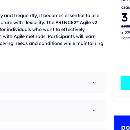
czas
Pier
Aktu
3
 and frequently, it becomes essential to use
cena
cena
wynos
wynos
ure with flexibility. The PRINCE2® Agile v2
3 500
3 000
3 50
 for individuals who want to effectively
+ 23
with Agile methods. Participants will learn
Poprz
lving needs and conditions while maintaining
po