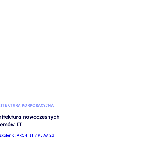
ITEKTURA KORPORACYJNA
DEVOPS W CHMURZE
hitektura nowoczesnych
Templating w Kuberne
temów IT
Helm i Kustomize
zkolenia: ARCH_IT / PL AA 2d
kod szkolenia: HELM / PL DL 1