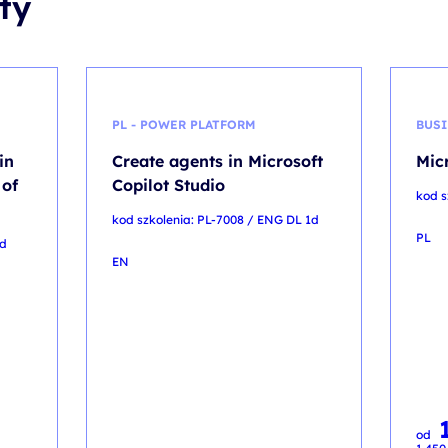
ty
PL - POWER PLATFORM
BUSI
in
Create agents in Microsoft
Mic
 of
Copilot Studio
kod s
kod szkolenia: PL-7008 / ENG DL 1d
PL
3d
EN
Pier
Aktua
od
cena
cena