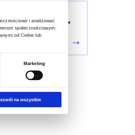
ORACLE DATABASE
ołecznościowe i analizować
Oracle SQL dla analityków
artnerom społecznościowym,
danych - zaawansowany
anymi od Ciebie lub
Marketing
ezwól na wszystkie