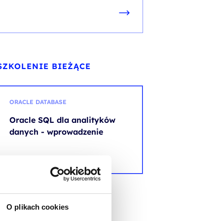
SZKOLENIE BIEŻĄCE
ORACLE DATABASE
Oracle SQL dla analityków
danych - wprowadzenie
SZKOLENIE NASTĘPUJĄCE
O plikach cookies