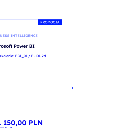
PROMOCJA
NESS INTELLIGENCE
PRZYWÓDZTWO I STRATEGI
rosoft Power BI
Management 3.0
Foundation stacjonar
zkolenia: PBI_01 / PL DL 2d
kod szkolenia: ZP-M3.0 / PL st
PL
1 150,00
PLN
wotna
lna