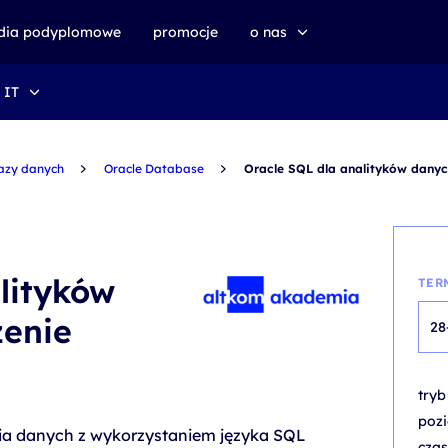
udia podyplomowe
promocje
o nas
 IT
o altkom akademii
zrównoważony rozwój
azy danych
Oracle Database
Oracle SQL dla analityków dany
lityków
TER
enie
28
try
poz
ia danych z wykorzystaniem języka SQL
czas