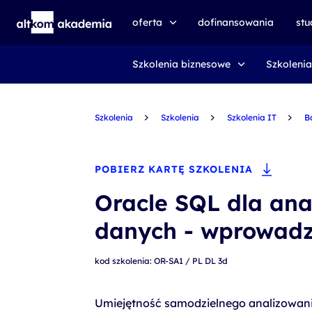
oferta
dofinansowania
st
Szkolenia biznesowe
Szkolenia
speexx
udemy business
Szkolenia
certyfikat DMI
Szkolenia
Szkolenia IT
B
kursy e-learningowe
AI First
POBIERZ KARTĘ SZKOLENIA
szkolenia VR
Oracle SQL dla ana
szkolenia NIS2
danych - wprowadz
szkolenia dla edukacji
kod szkolenia: OR-SA1 / PL DL 3d
szkolenia dla produkcji
voucher szkoleniowy
Umiejętność samodzielnego analizowan