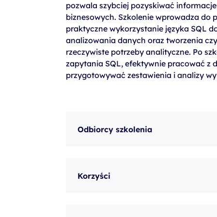
pozwala szybciej pozyskiwać informacje
szkolenia Broadcom
biznesowych. Szkolenie wprowadza do p
szkolenia SAP
praktyczne wykorzystanie języka SQL do
analizowania danych oraz tworzenia cz
szkolenia SAS
rzeczywiste potrzeby analityczne. Po szk
formuły szkoleń MS
zapytania SQL, efektywnie pracować z 
przygotowywać zestawienia i analizy wy
szkolenia
egzaminy
Odbiorcy szkolenia
Korzyści