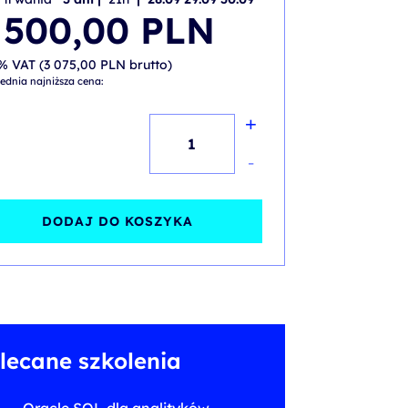
 500,00
PLN
% VAT (
3 075,00
PLN
brutto)
ednia najniższa cena:
+
ilość
Oracle
-
SQL
dla
DODAJ DO KOSZYKA
analityków
danych
-
wprowadzenie
lecane szkolenia