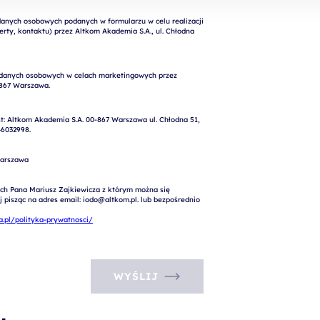
nych osobowych podanych w formularzu w celu realizacji 
rty, kontaktu) przez Altkom Akademia S.A., ul. Chłodna 
: Altkom Akademia S.A. 00-867 Warszawa ul. Chłodna 51, 
6032998.

arszawa

ch Pana Mariusz Zajkiewicza z którym można się 
pisząc na adres email: iodo@altkom.pl. lub bezpośrednio 
.pl/polityka-prywatnosci/
WYŚLIJ