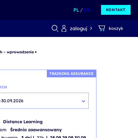
PL
EN
KONTAKT
zaloguj
koszyk
ch – wprowadzenie
TRAINING ASSURANCE
MIN
-30.09.2026
b
Distance Learning
iom
Średnio zaawansowany
 trwania
3 dni |
21h
| 28.09 29.09 30.09