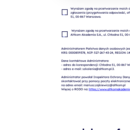
Wyrażam zgodę na przetwarzanie moich da
zgłoszenia (przygotowania odpowiedzi, ofe
 Wyrażam zgodę na przetwarzanie moich danych osobowych w celach marketingowych przez 
Administratorem Państwa danych osobowych jest
KRS: 0000859378, NIP: 527-267-43-24, REGON: 14
Dane kontaktowe Administratora:

- adres do korespondencji: Chłodna 51, 00-867 W
- adres e-mail: szkolenia@altkom.pl.3.   

Administrator powołał Inspektora Ochrony Dany
skontaktować przy pomocy poczty elektronicznej 
na adres email: mariusz.zajkiewicz@altkom.pl

Więcej o RODO na: 
https://www.altkomakademia