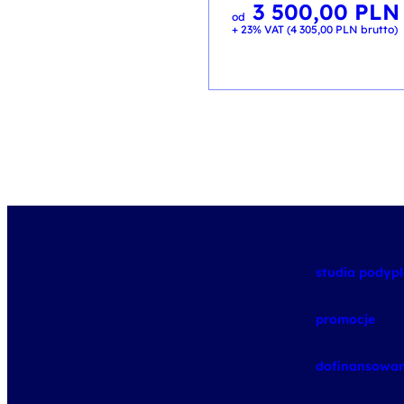
3 500,00
PLN
od
+ 23% VAT (
4 305,00
PLN
brutto)
studia pody
promocje
dofinansowan