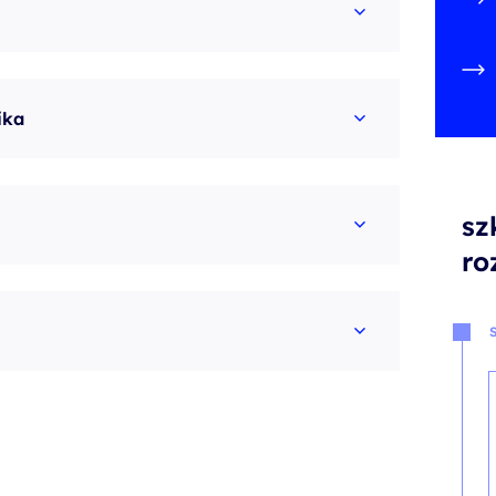
ika
sz
ro