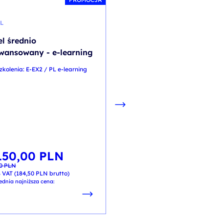
L
ZARZĄDZANIE PROJEKTAMI 
PROCESAMI
el średnio
Scrum Essentials –
wansowany - e-learning
accredited training wi
zkolenia: E-EX2 / PL e-learning
exam
kod szkolenia: ZP-FSEen / EN
EN
150,00
PLN
wotna
lna
00
PLN
iła:
i:
1 500,00
PL
0 PLN.
0 PLN.
 VAT (
184,50
PLN
brutto)
od
+ 23% VAT (
1 845,00
PLN
brutt
ednia najniższa cena: