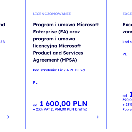
LICENCJONOWANIE
EXCE
nd
Program i umowa Microsoft
Exc
Enterprise (EA) oraz
zaa
program i umowa
B2B
kod s
licencyjna Microsoft
Product and Services
PL
Agreement (MPSA)
kod szkolenia: Lic / 4 PL DL 2d
PL
Pier
Aktua
od
cena
cena
390,
wynos
wynos
1 600,00
PLN
390,0
150,0
+ 23%
od
+ 23% VAT (
1 968,00
PLN
brutto)
Poprz