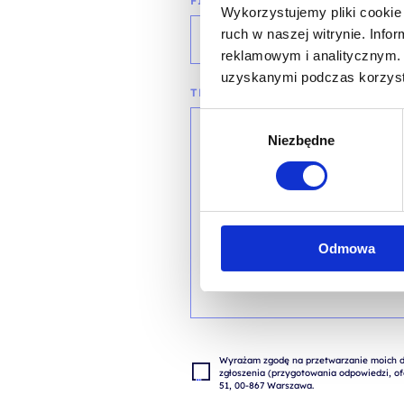
FIRMA
Wykorzystujemy pliki cookie 
ruch w naszej witrynie. Inf
reklamowym i analitycznym. 
uzyskanymi podczas korzysta
TREŚĆ WIADOMOŚCI*
Wybór
Niezbędne
zgody
Odmowa
Wyrażam zgodę na przetwarzanie moich da
zgłoszenia (przygotowania odpowiedzi, ofe