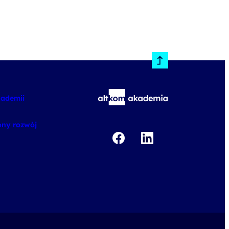
kademii
ny rozwój