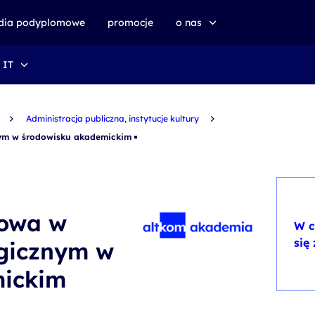
udia podyplomowe
promocje
o nas
 IT
o altkom akademii
zrównoważony rozwój
Administracja publiczna, instytucje kultury
nym w środowisku akademickim
rowa w
W c
się
egicznym w
mickim