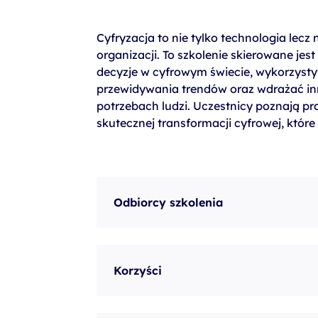
szkolenia Broadcom
szkolenia SAP
Cyfryzacja to nie tylko technologia lecz
organizacji. To szkolenie skierowane je
szkolenia SAS
decyzje w cyfrowym świecie, wykorzystyw
formuły szkoleń MS
przewidywania trendów oraz wdrażać in
potrzebach ludzi. Uczestnicy poznają pra
szkolenia
skutecznej transformacji cyfrowej, któ
egzaminy
Odbiorcy szkolenia
Korzyści