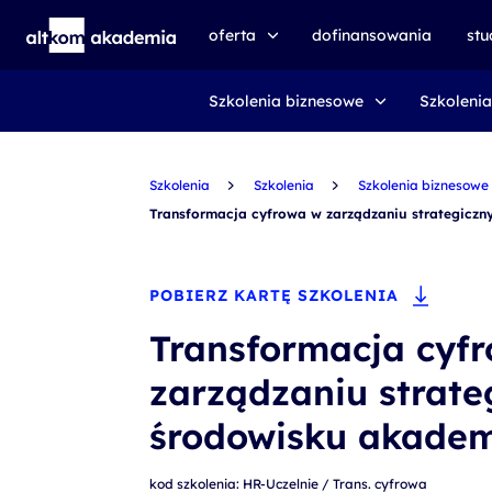
oferta
dofinansowania
st
Szkolenia biznesowe
Szkolenia
speexx
udemy business
Szkolenia
certyfikat DMI
Szkolenia
Szkolenia biznesowe
Transformacja cyfrowa w zarządzaniu strategicz
kursy e-learningowe
AI First
POBIERZ KARTĘ SZKOLENIA
szkolenia VR
Transformacja cyf
szkolenia NIS2
zarządzaniu strat
szkolenia dla edukacji
środowisku akade
szkolenia dla produkcji
voucher szkoleniowy
kod szkolenia: HR-Uczelnie / Trans. cyfrowa