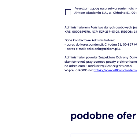
 Wyrażam zgodę na przetwarzanie moich danych osobowych w celach marketingowych przez 
Administratorem Państwa danych osobowych jest
KRS: 0000859378, NIP: 527-267-43-24, REGON: 14
Dane kontaktowe Administratora:

- adres do korespondencji: Chłodna 51, 00-867 W
- adres e-mail: szkolenia@altkom.pl.3.   

Administrator powołał Inspektora Ochrony Dany
skontaktować przy pomocy poczty elektronicznej 
na adres email: mariusz.zajkiewicz@altkom.pl

Więcej o RODO na: 
https://www.altkomakademia
podobne ofer