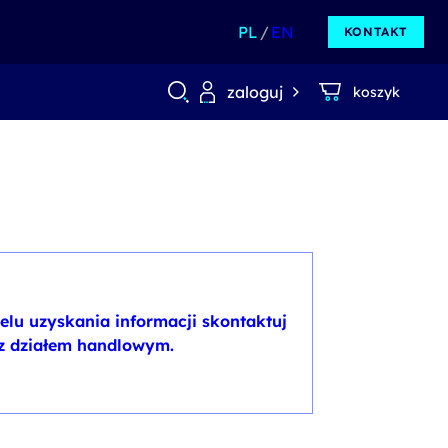
PL
EN
KONTAKT
zaloguj
koszyk
elu uzyskania informacji skontaktuj
 z działem handlowym.