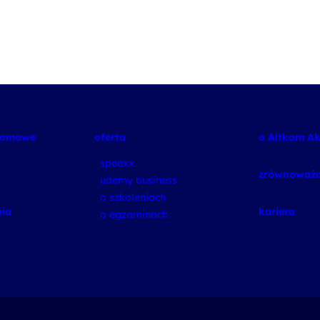
plomowe
oferta
o Altkom A
speexx
zrównoważo
udemy business
o szkoleniach
ia
kariera
o egzaminach