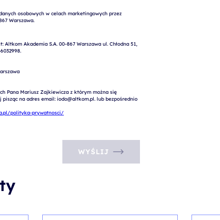
: Altkom Akademia S.A. 00-867 Warszawa ul. Chłodna 51, 
6032998.

arszawa

ch Pana Mariusz Zajkiewicza z którym można się 
pisząc na adres email: iodo@altkom.pl. lub bezpośrednio 
.pl/polityka-prywatnosci/
WYŚLIJ
ty