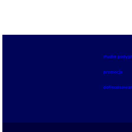
studia pody
promocje
dofinansowan