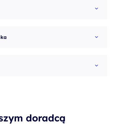
ika
aszym doradcą