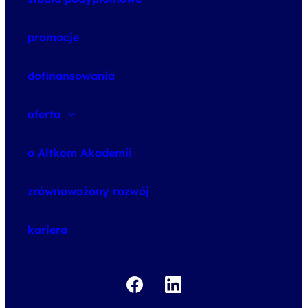
promocje
dofinansowania
oferta
speexx
o Altkom Akademii
udemy business
o szkoleniach
zrównoważony rozwój
o egzaminach
kariera