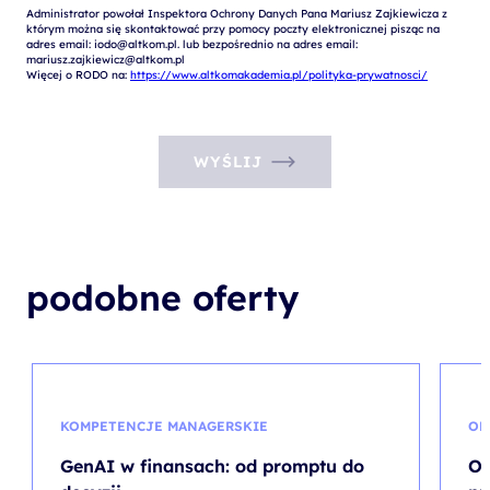
Administrator powołał Inspektora Ochrony Danych Pana Mariusz Zajkiewicza z 
którym można się skontaktować przy pomocy poczty elektronicznej pisząc na 
adres email: iodo@altkom.pl. lub bezpośrednio na adres email: 
mariusz.zajkiewicz@altkom.pl

Więcej o RODO na: 
https://www.altkomakademia.pl/polityka-prywatnosci/
WYŚLIJ
podobne oferty
KOMPETENCJE MANAGERSKIE
OP
GenAI w finansach: od promptu do
Ob