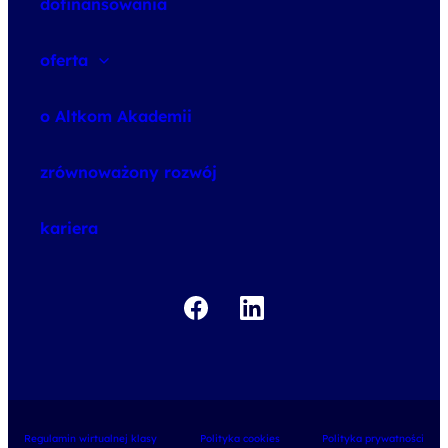
dofinansowania
oferta
speexx
o Altkom Akademii
udemy business
o szkoleniach
zrównoważony rozwój
o egzaminach
kariera
Regulamin wirtualnej klasy
Polityka cookies
Polityka prywatności