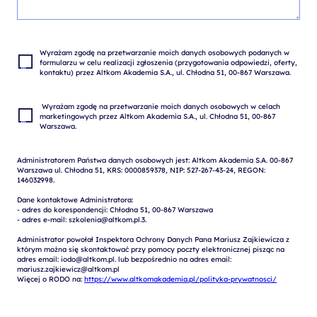
Wyrażam zgodę na przetwarzanie moich danych osobowych podanych w 
formularzu w celu realizacji zgłoszenia (przygotowania odpowiedzi, oferty, 
 Wyrażam zgodę na przetwarzanie moich danych osobowych w celach 
marketingowych przez Altkom Akademia S.A., ul. Chłodna 51, 00-867 
Administratorem Państwa danych osobowych jest: Altkom Akademia S.A. 00-867 
Warszawa ul. Chłodna 51, KRS: 0000859378, NIP: 527-267-43-24, REGON: 
146032998.

Dane kontaktowe Administratora:

- adres do korespondencji: Chłodna 51, 00-867 Warszawa

- adres e-mail: szkolenia@altkom.pl.3.   

Administrator powołał Inspektora Ochrony Danych Pana Mariusz Zajkiewicza z 
którym można się skontaktować przy pomocy poczty elektronicznej pisząc na 
adres email: iodo@altkom.pl. lub bezpośrednio na adres email: 
mariusz.zajkiewicz@altkom.pl

Więcej o RODO na: 
https://www.altkomakademia.pl/polityka-prywatnosci/