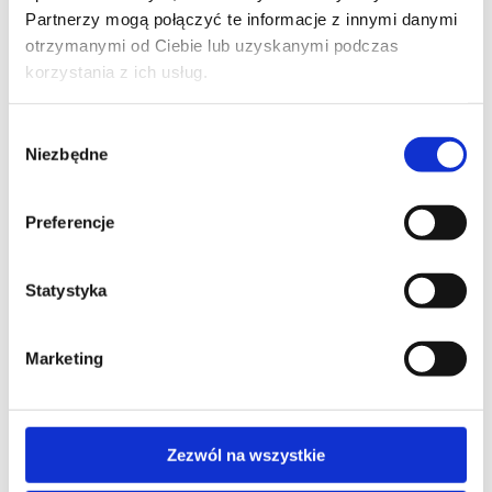
Partnerzy mogą połączyć te informacje z innymi danymi
otrzymanymi od Ciebie lub uzyskanymi podczas
Skontaktuj się z naszym doradcą
korzystania z ich usług.
Wybór
IMIĘ I NAZWISKO*
Niezbędne
zgody
Preferencje
TELEFON KONTAKTOWY*
Statystyka
Marketing
EMAIL*
Zezwól na wszystkie
WOJEWÓDZTWO*