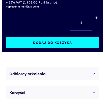
+ 23% VAT (
1 968,00
PLN
brutto)
Poprzednia najniższa cena:
+
ilość
Value
-
Stream
Mapping
DODAJ DO KOSZYKA
(VSM)
Odbiorcy szkolenia
Korzyści