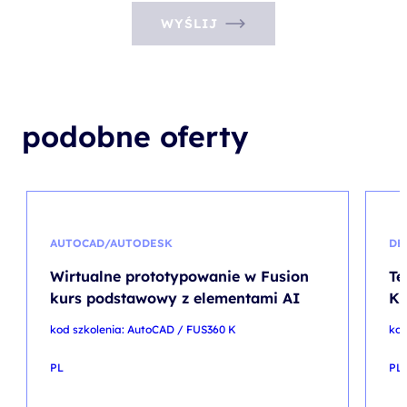
WYŚLIJ
podobne oferty
AUTOCAD/AUTODESK
DE
Wirtualne prototypowanie w Fusion
Te
kurs podstawowy z elementami AI
Ku
kod szkolenia: AutoCAD / FUS360 K
kod
PL
PL