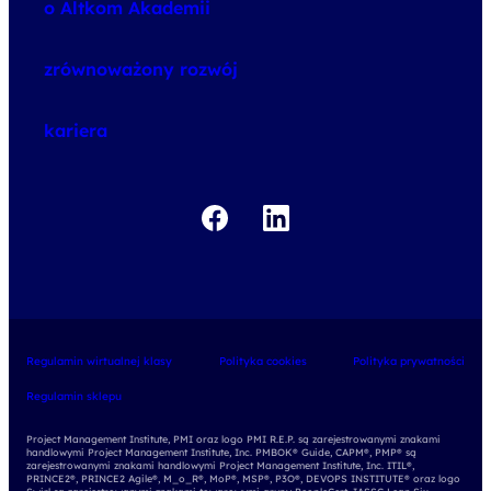
o Altkom Akademii
udemy business
o szkoleniach
zrównoważony rozwój
o egzaminach
kariera
Regulamin wirtualnej klasy
Polityka cookies
Polityka prywatności
Regulamin sklepu
Project Management Institute, PMI oraz logo PMI R.E.P. są zarejestrowanymi znakami
handlowymi Project Management Institute, Inc. PMBOK® Guide, CAPM®, PMP® są
zarejestrowanymi znakami handlowymi Project Management Institute, Inc. ITIL®,
PRINCE2®, PRINCE2 Agile®, M_o_R®, MoP®, MSP®, P3O®, DEVOPS INSTITUTE® oraz logo