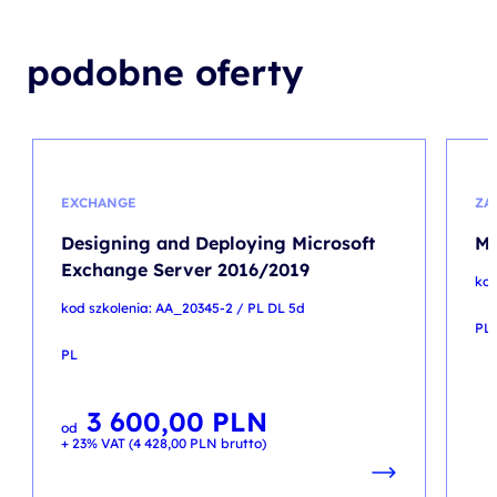
podobne oferty
EXCHANGE
ZA
Designing and Deploying Microsoft
Me
Exchange Server 2016/2019
kod
kod szkolenia: AA_20345-2 / PL DL 5d
PL
PL
3 600,00
PLN
od
+ 23% VAT (
4 428,00
PLN
brutto)