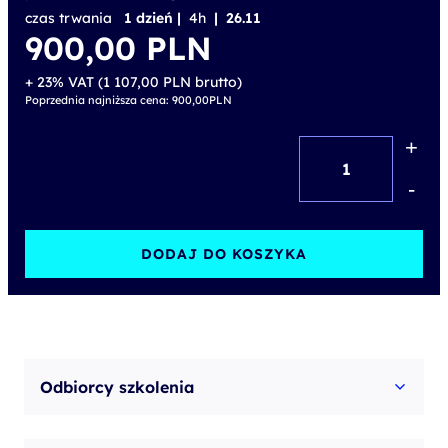
czas trwania
1 dzień |
4h
| 26.11
900,00
PLN
+ 23% VAT (
1 107,00
PLN
brutto)
Poprzednia najniższa cena:
900,00
PLN
+
ilość
Sztuczna
-
Inteligencja:
aspekty
DODAJ DO KOSZYKA
prawne
i
etyczne
Odbiorcy szkolenia