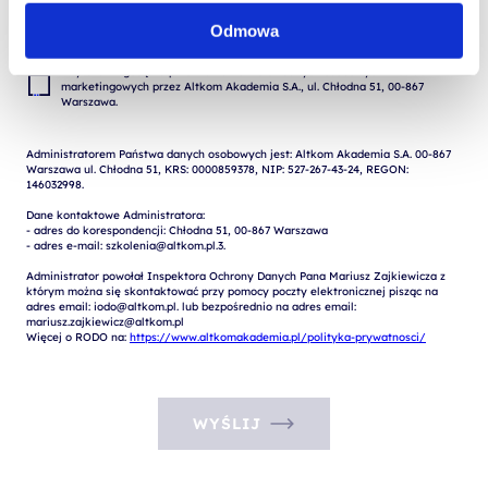
formularzu w celu realizacji zgłoszenia (przygotowania odpowiedzi, oferty, 
Odmowa
 Wyrażam zgodę na przetwarzanie moich danych osobowych w celach 
marketingowych przez Altkom Akademia S.A., ul. Chłodna 51, 00-867 
Administratorem Państwa danych osobowych jest: Altkom Akademia S.A. 00-867 
Warszawa ul. Chłodna 51, KRS: 0000859378, NIP: 527-267-43-24, REGON: 
146032998.

Dane kontaktowe Administratora:

- adres do korespondencji: Chłodna 51, 00-867 Warszawa

- adres e-mail: szkolenia@altkom.pl.3.   

Administrator powołał Inspektora Ochrony Danych Pana Mariusz Zajkiewicza z 
którym można się skontaktować przy pomocy poczty elektronicznej pisząc na 
adres email: iodo@altkom.pl. lub bezpośrednio na adres email: 
mariusz.zajkiewicz@altkom.pl

Więcej o RODO na: 
https://www.altkomakademia.pl/polityka-prywatnosci/
WYŚLIJ