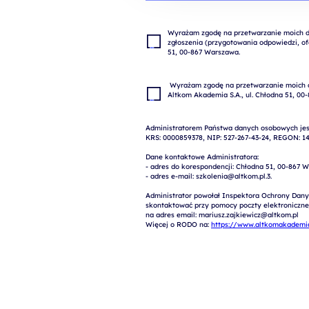
Wyrażam zgodę na przetwarzanie moich da
zgłoszenia (przygotowania odpowiedzi, ofe
 Wyrażam zgodę na przetwarzanie moich danych osobowych w celach marketingowych przez 
Administratorem Państwa danych osobowych jest
KRS: 0000859378, NIP: 527-267-43-24, REGON: 14
Dane kontaktowe Administratora:

- adres do korespondencji: Chłodna 51, 00-867 W
- adres e-mail: szkolenia@altkom.pl.3.   

Administrator powołał Inspektora Ochrony Dany
skontaktować przy pomocy poczty elektronicznej 
na adres email: mariusz.zajkiewicz@altkom.pl

Więcej o RODO na: 
https://www.altkomakademia