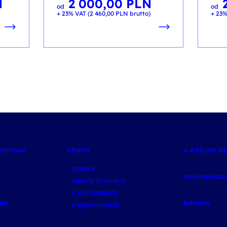
N
2 000,00
PLN
od
od
+ 23% VAT (
2 460,00
PLN
brutto)
+ 23%
plomowe
oferta
o Altkom A
speexx
zrównoważo
udemy business
o szkoleniach
ia
kariera
o egzaminach