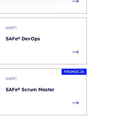
SAFE®
SAFe® DevOps
PROMOCJA
SAFE®
SAFe® Scrum Master