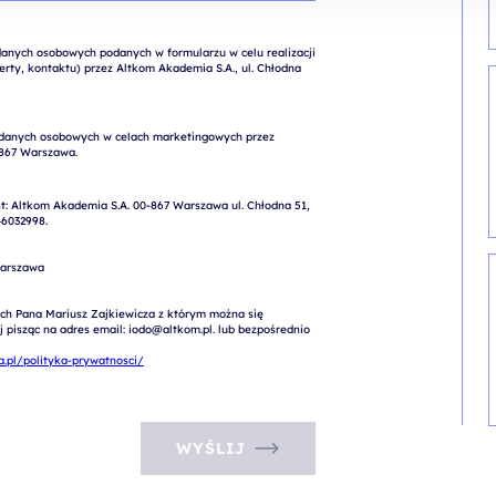
nych osobowych podanych w formularzu w celu realizacji 
rty, kontaktu) przez Altkom Akademia S.A., ul. Chłodna 
: Altkom Akademia S.A. 00-867 Warszawa ul. Chłodna 51, 
6032998.

arszawa

ch Pana Mariusz Zajkiewicza z którym można się 
pisząc na adres email: iodo@altkom.pl. lub bezpośrednio 
.pl/polityka-prywatnosci/
WYŚLIJ