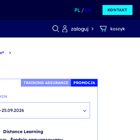
PL
EN
KONTAKT
zaloguj
koszyk
e®
TRAINING ASSURANCE
PROMOCJA
MIN
-25.09.2026
b
Distance Learning
iom
Średnio zaawansowany