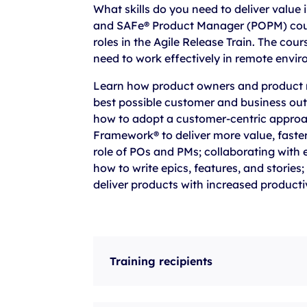
szkolenia Broadcom
What skills do you need to deliver value
and SAFe® Product Manager (POPM) course
szkolenia SAP
roles in the Agile Release Train. The cou
szkolenia SAS
need to work effectively in remote envir
formuły szkoleń MS
Learn how product owners and product 
best possible customer and business ou
szkolenia
how to adopt a customer-centric approac
egzaminy
Framework® to deliver more value, faster.
role of POs and PMs; collaborating with
how to write epics, features, and stories; 
deliver products with increased productiv
Training recipients