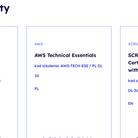
ty
AWS
SCR
n
AWS Technical Essentials
SCR
Cert
kod szkolenia: AWS-TECH-ESS / PL DL
wit
1d
G
kod s
PL
DL 2
EN