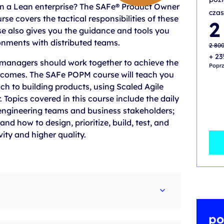
 in a Lean enterprise? The SAFe® Product Owner
czas
 covers the tactical responsibilities of these
Pier
Aktu
2
cena
cena
rse also gives you the guidance and tools you
wynos
wynos
2 800
2 500
onments with distributed teams.
2 80
+ 23
managers should work together to achieve the
Poprz
tcomes. The SAFe POPM course will teach you
h to building products, using Scaled Agile
 Topics covered in this course include the daily
 engineering teams and business stakeholders;
and how to design, prioritize, build, test, and
ity and higher quality.
po