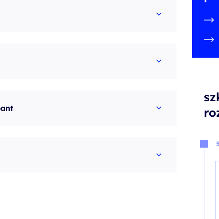
sz
pant
ro