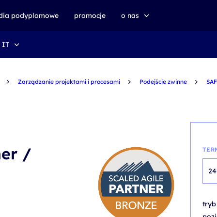
udia podyplomowe
promocje
o nas
 IT
o altkom akademii
zrównoważony rozwój
Zarządzanie projektami i procesami
Podejście zwinne
SAF
er /
TER
24
try
poz