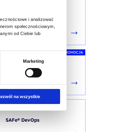
SAFE®
SAFe® Product Owner /
ołecznościowe i analizować
Product Manager
artnerom społecznościowym,
anymi od Ciebie lub
PROMOCJA
SAFE®
Marketing
SAFe® for Teams
ezwól na wszystkie
SAFE®
SAFe® DevOps