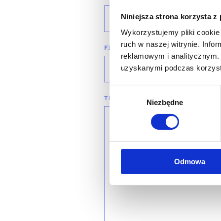
Niniejsza strona korzysta z
wybierz województwo
Wykorzystujemy pliki cookie 
ruch w naszej witrynie. Inf
FIRMA
reklamowym i analitycznym. 
uzyskanymi podczas korzysta
Wybór
TREŚĆ WIADOMOŚCI*
Niezbędne
zgody
Odmowa