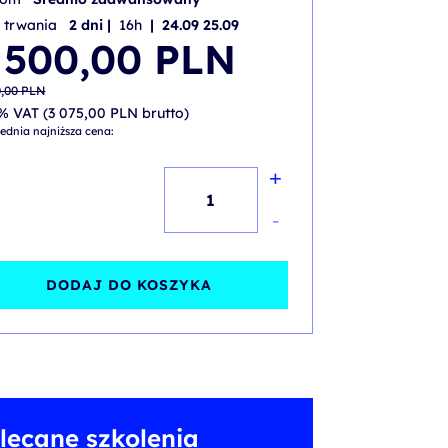
 trwania
2 dni |
16h
| 24.09 25.09
wotna
alna
 500,00
PLN
iła:
i:
,00 PLN.
,00 PLN.
0,00
PLN
% VAT (
3 075,00
PLN
brutto)
ednia najniższa cena:
+
ilość
SAFe®
-
Product
Owner
DODAJ DO KOSZYKA
/
Product
Manager
lecane szkolenia