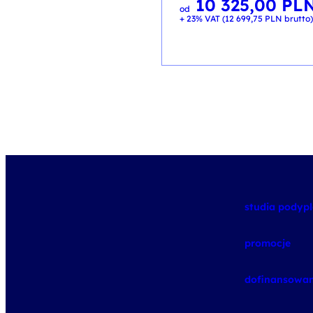
10 325,00
PL
od
+ 23% VAT (
12 699,75
PLN
brutto)
studia pody
promocje
dofinansowan