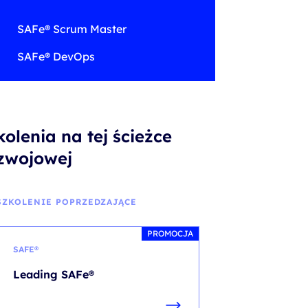
SAFe® Scrum Master
SAFe® DevOps
kolenia na tej ścieżce
zwojowej
SZKOLENIE POPRZEDZAJĄCE
PROMOCJA
SAFE®
Leading SAFe®