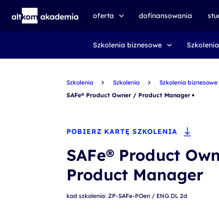
oferta
dofinansowania
st
Szkolenia biznesowe
Szkolenia
speexx
udemy business
Szkolenia
certyfikat DMI
Szkolenia
Szkolenia biznesowe
SAFe® Product Owner / Product Manager
kursy e-learningowe
AI First
POBIERZ KARTĘ SZKOLENIA
szkolenia VR
SAFe® Product Own
szkolenia NIS2
Product Manager
szkolenia dla edukacji
szkolenia dla produkcji
kod szkolenia: ZP-SAFe-POen / ENG DL 2d
voucher szkoleniowy