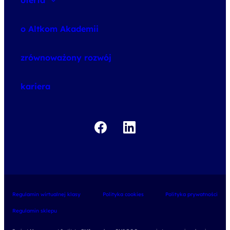
oferta
speexx
o Altkom Akademii
udemy business
o szkoleniach
zrównoważony rozwój
o egzaminach
kariera
Regulamin wirtualnej klasy
Polityka cookies
Polityka prywatności
Regulamin sklepu