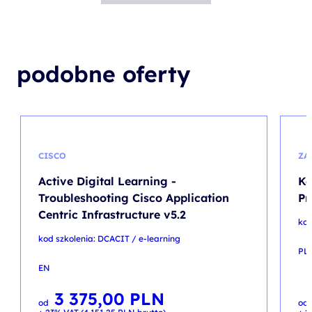
podobne oferty
CISCO
ZA
Active Digital Learning -
Ka
Troubleshooting Cisco Application
Pr
Centric Infrastructure v5.2
kod
kod szkolenia: DCACIT / e-learning
PL
EN
3 375,00
PLN
od
od