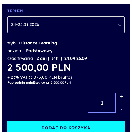
TERMIN
24-25.09.2026
tryb
Distance Learning
poziom
Podstawowy
czas trwania
2 dni |
14h
| 24.09 25.09
2 500,00
PLN
+ 23% VAT (
3 075,00
PLN
brutto)
Poprzednia najniższa cena:
2 500,00
PLN
+
ilość
Robotic
-
Process
Automation
DODAJ DO KOSZYKA