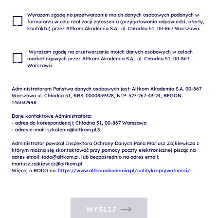
Wyrażam zgodę na przetwarzanie moich danych osobowych podanych w 
formularzu w celu realizacji zgłoszenia (przygotowania odpowiedzi, oferty, 
 Wyrażam zgodę na przetwarzanie moich danych osobowych w celach 
marketingowych przez Altkom Akademia S.A., ul. Chłodna 51, 00-867 
Administratorem Państwa danych osobowych jest: Altkom Akademia S.A. 00-867 
Warszawa ul. Chłodna 51, KRS: 0000859378, NIP: 527-267-43-24, REGON: 
146032998.

Dane kontaktowe Administratora:

- adres do korespondencji: Chłodna 51, 00-867 Warszawa

- adres e-mail: szkolenia@altkom.pl.3.   

Administrator powołał Inspektora Ochrony Danych Pana Mariusz Zajkiewicza z 
którym można się skontaktować przy pomocy poczty elektronicznej pisząc na 
adres email: iodo@altkom.pl. lub bezpośrednio na adres email: 
mariusz.zajkiewicz@altkom.pl

Więcej o RODO na: 
https://www.altkomakademia.pl/polityka-prywatnosci/
WYŚLIJ