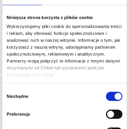
Skontaktuj się z naszym doradcą
Niniejsza strona korzysta z plików cookie
IMIĘ I NAZWISKO*
Wykorzystujemy pliki cookie do spersonalizowania treści
i reklam, aby oferować funkcje społecznościowe i
analizować ruch w naszej witrynie. Informacje o tym, jak
korzystasz z naszej witryny, udostępniamy partnerom
społecznościowym, reklamowym i analitycznym.
TELEFON KONTAKTOWY*
Partnerzy mogą połączyć te informacje z innymi danymi
otrzymanymi od Ciebie lub uzyskanymi podczas
korzystania z ich usług.
EMAIL*
Wybór
Niezbędne
zgody
WOJEWÓDZTWO*
Preferencje
wybierz województwo