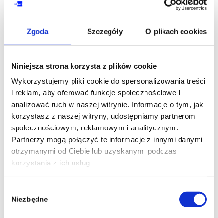
Zgoda
Szczegóły
O plikach cookies
WOJEWÓDZTWO*
wybierz województwo
Niniejsza strona korzysta z plików cookie
Wykorzystujemy pliki cookie do spersonalizowania treści
i reklam, aby oferować funkcje społecznościowe i
analizować ruch w naszej witrynie. Informacje o tym, jak
FIRMA
korzystasz z naszej witryny, udostępniamy partnerom
społecznościowym, reklamowym i analitycznym.
Partnerzy mogą połączyć te informacje z innymi danymi
otrzymanymi od Ciebie lub uzyskanymi podczas
TREŚĆ WIADOMOŚCI*
korzystania z ich usług.
Wybór
Niezbędne
zgody