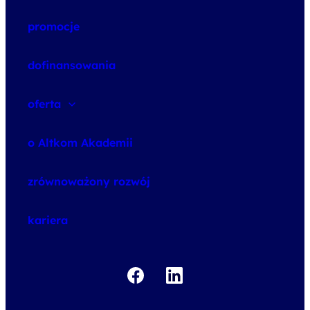
promocje
dofinansowania
oferta
speexx
o Altkom Akademii
udemy business
o szkoleniach
zrównoważony rozwój
o egzaminach
kariera