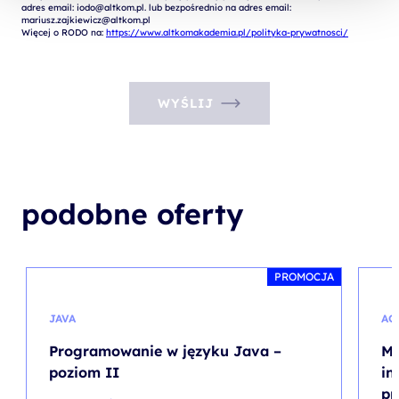
adres email: iodo@altkom.pl. lub bezpośrednio na adres email: 
mariusz.zajkiewicz@altkom.pl

Więcej o RODO na: 
https://www.altkomakademia.pl/polityka-prywatnosci/
WYŚLIJ
podobne oferty
PROMOCJA
JAVA
AC
Programowanie w języku Java –
MS
poziom II
in
pr