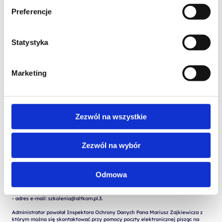
Preferencje
Statystyka
Marketing
Wyrażam zgodę na przetwarzanie moich danych osobowych podanych w 
formularzu w celu realizacji zgłoszenia (przygotowania odpowiedzi, oferty, 
Zezwól na wszystkie
 Wyrażam zgodę na przetwarzanie moich danych osobowych w celach 
marketingowych przez Altkom Akademia S.A., ul. Chłodna 51, 00-867 
Zezwól na wybór
Administratorem Państwa danych osobowych jest: Altkom Akademia S.A. 00-867 
Warszawa ul. Chłodna 51, KRS: 0000859378, NIP: 527-267-43-24, REGON: 
146032998.

Odmowa
Dane kontaktowe Administratora:

- adres do korespondencji: Chłodna 51, 00-867 Warszawa

- adres e-mail: szkolenia@altkom.pl.3.   

Administrator powołał Inspektora Ochrony Danych Pana Mariusz Zajkiewicza z 
którym można się skontaktować przy pomocy poczty elektronicznej pisząc na 