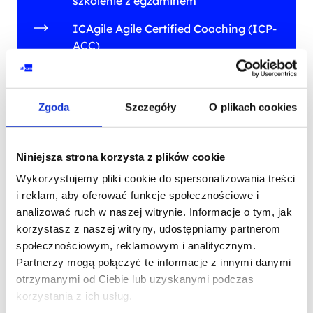
szkolenie z egzaminem
ICAgile Agile Certified Coaching (ICP-
ACC)
POKAŻ WIĘCEJ (2)
Zgoda
Szczegóły
O plikach cookies
Niniejsza strona korzysta z plików cookie
Wykorzystujemy pliki cookie do spersonalizowania treści
i reklam, aby oferować funkcje społecznościowe i
analizować ruch w naszej witrynie. Informacje o tym, jak
Skontaktuj się z naszym doradcą
korzystasz z naszej witryny, udostępniamy partnerom
społecznościowym, reklamowym i analitycznym.
Partnerzy mogą połączyć te informacje z innymi danymi
IMIĘ I NAZWISKO*
otrzymanymi od Ciebie lub uzyskanymi podczas
korzystania z ich usług.