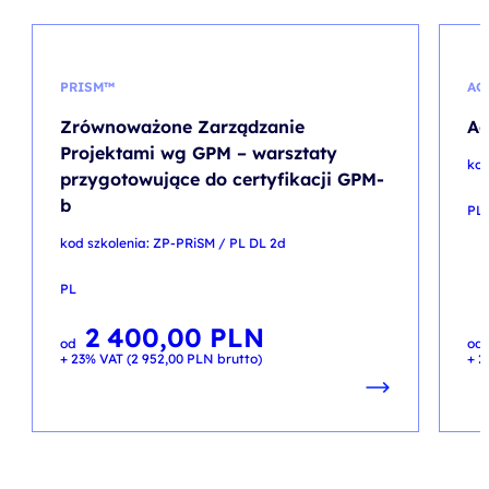
PRISM™
AG
Zrównoważone Zarządzanie
Ag
Projektami wg GPM – warsztaty
kod
przygotowujące do certyfikacji GPM-
b
PL
kod szkolenia: ZP-PRiSM / PL DL 2d
PL
2 400,00
PLN
od
od
+ 23% VAT (
2 952,00
PLN
brutto)
+ 2