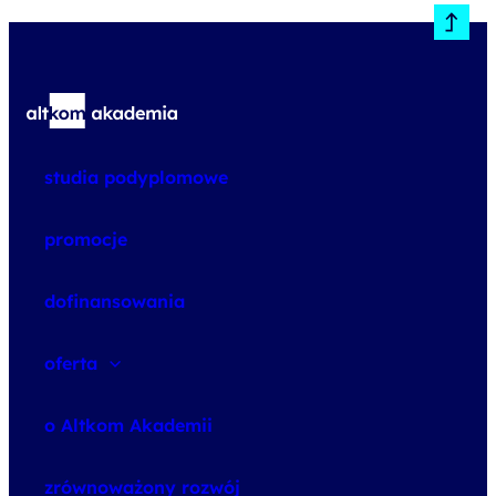
studia podyplomowe
promocje
dofinansowania
oferta
speexx
o Altkom Akademii
udemy business
o szkoleniach
zrównoważony rozwój