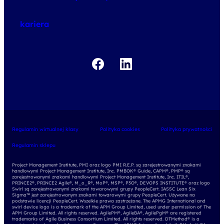
o egzaminach
kariera
Regulamin wirtualnej klasy
Polityka cookies
Polityka prywatności
Regulamin sklepu
Project Management Institute, PMI oraz logo PMI R.E.P. są zarejestrowanymi znakami
handlowymi Project Management Institute, Inc. PMBOK® Guide, CAPM®, PMP® są
zarejestrowanymi znakami handlowymi Project Management Institute, Inc. ITIL®,
PRINCE2®, PRINCE2 Agile®, M_o_R®, MoP®, MSP®, P3O®, DEVOPS INSTITUTE® oraz logo
Swirl są zarejestrowanymi znakami towarowymi grupy PeopleCert. IASSC Lean Six
Sigma™ jest zarejestrowanym znakami towarowymi grupy PeopleCert. Używane na
podstawie licencji PeopleCert. Wszelkie prawa zastrzeżone. The APMG International and
swirl device logo is a trademark of the APM Group Limited, used under permission of The
APM Group Limited. All rights reserved. AgilePM®, AgileBA®, AgilePgM® are registered
trademarks of Agile Business Consortium Limited. All rights reserved. DTMethod® is a