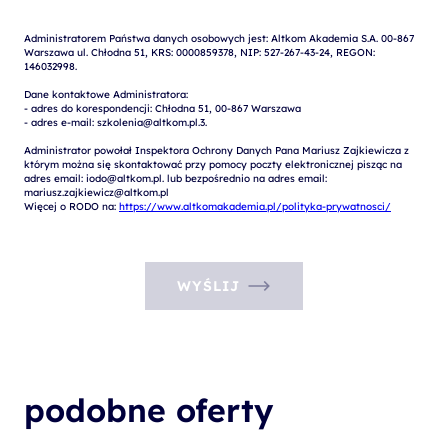
Administratorem Państwa danych osobowych jest: Altkom Akademia S.A. 00-867 
Warszawa ul. Chłodna 51, KRS: 0000859378, NIP: 527-267-43-24, REGON: 
146032998.

Dane kontaktowe Administratora:

- adres do korespondencji: Chłodna 51, 00-867 Warszawa

- adres e-mail: szkolenia@altkom.pl.3.   

Administrator powołał Inspektora Ochrony Danych Pana Mariusz Zajkiewicza z 
którym można się skontaktować przy pomocy poczty elektronicznej pisząc na 
adres email: iodo@altkom.pl. lub bezpośrednio na adres email: 
mariusz.zajkiewicz@altkom.pl

Więcej o RODO na: 
https://www.altkomakademia.pl/polityka-prywatnosci/
WYŚLIJ
podobne oferty