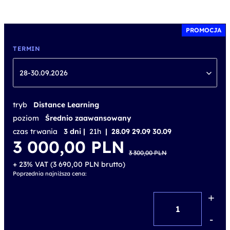
PROMOCJA
TERMIN
28-30.09.2026
tryb
Distance Learning
poziom
Średnio zaawansowany
czas trwania
3 dni |
21h
| 28.09 29.09 30.09
Pierwotna
Aktualna
3 000,00
PLN
cena
cena
3 300,00
PLN
wynosiła:
wynosi:
3 300,00 PLN.
3 000,00 PLN.
+ 23% VAT (
3 690,00
PLN
brutto)
Poprzednia najniższa cena:
+
ilość
PMI-
-