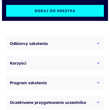
ACP®
Exam
DODAJ DO KOSZYKA
Prep
-
autoryzowane
szkolenie
Odbiorcy szkolenia
przygotowujące
do
Korzyści
egzaminu
Program szkolenia
Oczekiwane przygotowanie uczestnika