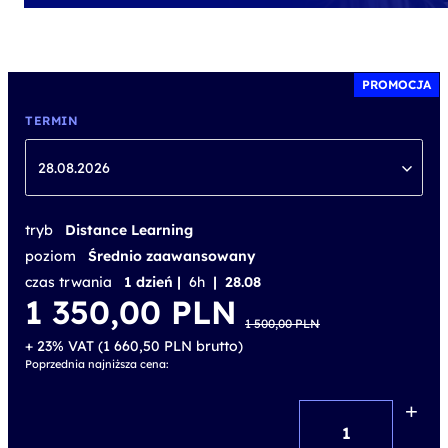
PROMOCJA
TERMIN
28.08.2026
tryb
Distance Learning
poziom
Średnio zaawansowany
czas trwania
1 dzień |
6h
| 28.08
Pierwotna
Aktualna
1 350,00
PLN
cena
cena
1 500,00
PLN
wynosiła:
wynosi:
1 500,00 PLN.
1 350,00 PLN.
+ 23% VAT (
1 660,50
PLN
brutto)
Poprzednia najniższa cena:
+
ilość
Create