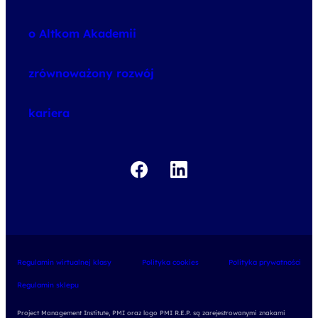
speexx
o Altkom Akademii
udemy business
o szkoleniach
zrównoważony rozwój
o egzaminach
kariera
Regulamin wirtualnej klasy
Polityka cookies
Polityka prywatności
Regulamin sklepu
Project Management Institute, PMI oraz logo PMI R.E.P. są zarejestrowanymi znakami