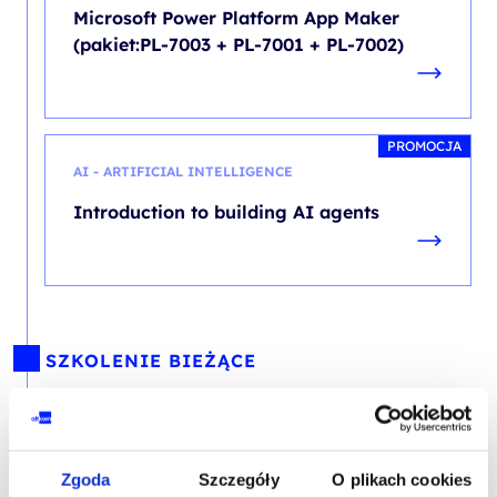
Microsoft Power Platform App Maker
(pakiet:PL-7003 + PL-7001 + PL-7002)
PROMOCJA
AI - ARTIFICIAL INTELLIGENCE
Introduction to building AI agents
SZKOLENIE BIEŻĄCE
PROMOCJA
PL - POWER PLATFORM
Zgoda
Szczegóły
O plikach cookies
Create agents in Microsoft Copilot Studio