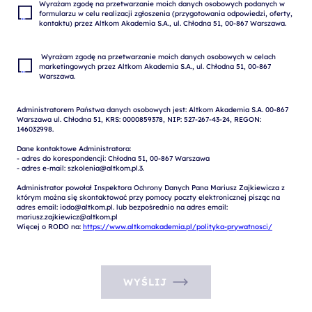
Wyrażam zgodę na przetwarzanie moich danych osobowych podanych w 
formularzu w celu realizacji zgłoszenia (przygotowania odpowiedzi, oferty, 
 Wyrażam zgodę na przetwarzanie moich danych osobowych w celach 
marketingowych przez Altkom Akademia S.A., ul. Chłodna 51, 00-867 
Administratorem Państwa danych osobowych jest: Altkom Akademia S.A. 00-867 
Warszawa ul. Chłodna 51, KRS: 0000859378, NIP: 527-267-43-24, REGON: 
146032998.

Dane kontaktowe Administratora:

- adres do korespondencji: Chłodna 51, 00-867 Warszawa

- adres e-mail: szkolenia@altkom.pl.3.   

Administrator powołał Inspektora Ochrony Danych Pana Mariusz Zajkiewicza z 
którym można się skontaktować przy pomocy poczty elektronicznej pisząc na 
adres email: iodo@altkom.pl. lub bezpośrednio na adres email: 
mariusz.zajkiewicz@altkom.pl

Więcej o RODO na: 
https://www.altkomakademia.pl/polityka-prywatnosci/
WYŚLIJ