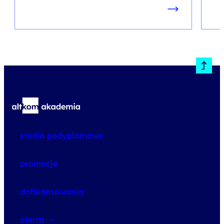
studia podyplomowe
promocje
dofinansowania
oferta