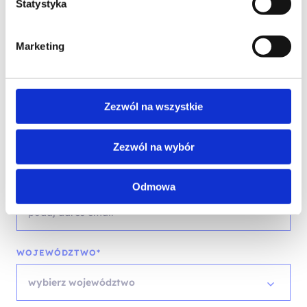
Statystyka
IMIĘ I NAZWISKO*
Marketing
Zezwól na wszystkie
TELEFON KONTAKTOWY*
Zezwól na wybór
EMAIL*
Odmowa
WOJEWÓDZTWO*
wybierz województwo