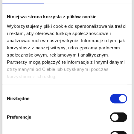
Niniejsza strona korzysta z plików cookie
Wykorzystujemy pliki cookie do spersonalizowania treści
i reklam, aby oferować funkcje społecznościowe i
SZKOLENIE NASTĘPUJĄCE
analizować ruch w naszej witrynie. Informacje o tym, jak
korzystasz z naszej witryny, udostępniamy partnerom
PROMOCJA
społecznościowym, reklamowym i analitycznym.
PL - POWER PLATFORM
Partnerzy mogą połączyć te informacje z innymi danymi
Create agents in Microsoft Copilot Studio
otrzymanymi od Ciebie lub uzyskanymi podczas
korzystania z ich usług.
Wybór
Niezbędne
zgody
Preferencje
Skontaktuj się z naszym doradcą