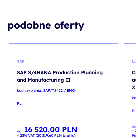
podobne oferty
SAP
LI
SAP S/4HANA Production Planning
Co
and Manufacturing II
au
X
kod szkolenia: SAP/TS422 / ENG
kod
PL
PL
Pie
Akt
od
ce
ce
16 520,00
PLN
+ 2
wyn
wyn
od
5 9
5 4
+ 23% VAT (
20 319,60
PLN
brutto)
Pop