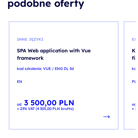
podobne oferty
INNE JĘZYKI
EX
SPA Web application with Vue
Kl
framework
fi
kod szkolenia: VUE / ENG DL 3d
kod
EN
PL
3 500,00
PLN
od
od
+ 23% VAT (
4 305,00
PLN
brutto)
+ 2