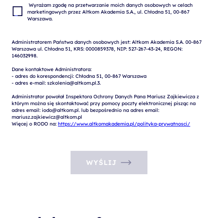
 Wyrażam zgodę na przetwarzanie moich danych osobowych w celach 
marketingowych przez Altkom Akademia S.A., ul. Chłodna 51, 00-867 
Administratorem Państwa danych osobowych jest: Altkom Akademia S.A. 00-867 
Warszawa ul. Chłodna 51, KRS: 0000859378, NIP: 527-267-43-24, REGON: 
146032998.

Dane kontaktowe Administratora:

- adres do korespondencji: Chłodna 51, 00-867 Warszawa

- adres e-mail: szkolenia@altkom.pl.3.   

Administrator powołał Inspektora Ochrony Danych Pana Mariusz Zajkiewicza z 
którym można się skontaktować przy pomocy poczty elektronicznej pisząc na 
adres email: iodo@altkom.pl. lub bezpośrednio na adres email: 
mariusz.zajkiewicz@altkom.pl

Więcej o RODO na: 
https://www.altkomakademia.pl/polityka-prywatnosci/
WYŚLIJ