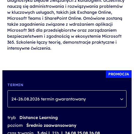
diagnostyka błędów związanych z katalogiem. Uczestnicy
nauczą się administrowania i rozwiązywania problemów
w kluczowych usługach, takich jak Exchange Online,
Microsoft Teams i SharePoint Online. Omówione zostaną
także zagadnienia związane z wdrażaniem aplikacji
Microsoft 365 dla przedsiębiorstw oraz zarządzaniem
bezpieczeństwem i zgodnością w ekosystemie Microsoft
365. Szkolenie łączy teorię, demonstracje praktyczne i
intensywne ćwiczenia.
PROMOCJA
TERMIN
24-26.08.2026 termin gwarantowany
tryb
Distance Learning
poziom
Średnio zaawansowany
czas trwania
3 dni |
21h
| 24.08 25.08 26.08