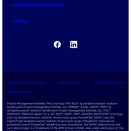
o szkoleniach
zrównoważony rozwój
o egzaminach
kariera
Regulamin wirtualnej klasy
Polityka cookies
Polityka prywatności
Regulamin sklepu
Project Management Institute, PMI oraz logo PMI R.E.P. są zarejestrowanymi znakami
handlowymi Project Management Institute, Inc. PMBOK® Guide, CAPM®, PMP® są
zarejestrowanymi znakami handlowymi Project Management Institute, Inc. ITIL®,
PRINCE2®, PRINCE2 Agile®, M_o_R®, MoP®, MSP®, P3O®, DEVOPS INSTITUTE® oraz logo
Swirl są zarejestrowanymi znakami towarowymi grupy PeopleCert. IASSC Lean Six
Sigma™ jest zarejestrowanym znakami towarowymi grupy PeopleCert. Używane na
podstawie licencji PeopleCert. Wszelkie prawa zastrzeżone. The APMG International and
swirl device logo is a trademark of the APM Group Limited, used under permission of The