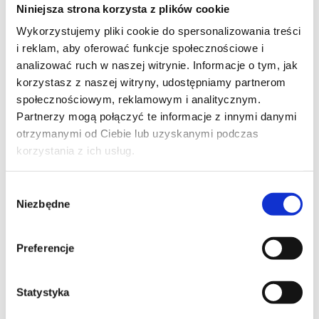
Office 365 Administration and
Niniejsza strona korzysta z plików cookie
Troubleshooting
Wykorzystujemy pliki cookie do spersonalizowania treści
i reklam, aby oferować funkcje społecznościowe i
analizować ruch w naszej witrynie. Informacje o tym, jak
korzystasz z naszej witryny, udostępniamy partnerom
społecznościowym, reklamowym i analitycznym.
Partnerzy mogą połączyć te informacje z innymi danymi
SZKOLENIE NASTĘPUJĄCE
otrzymanymi od Ciebie lub uzyskanymi podczas
korzystania z ich usług.
PROMOCJA
WINDOWS 10/11
Wybór
Troubleshooting Windows 11
Niezbędne
zgody
Preferencje
PROMOCJA
MICROSOFT 365
Statystyka
Manage collaboration and
communication with Microsoft Teams