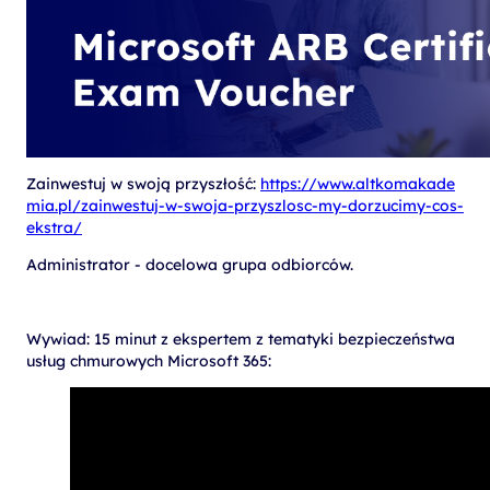
Zainwestuj w swoją przyszłość:
https://www.altkomakade
mia.pl/zainwestuj-w-swoja-przyszlosc-my-dorzucimy-cos-
ekstra/
Administrator - docelowa grupa odbiorców.
Wywiad: 15 minut z ekspertem z tematyki bezpieczeństwa
usług chmurowych Microsoft 365: