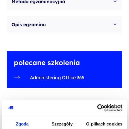
Metoda egzaminacyjna
Opis egzaminu
polecane szkolenia
Administering Office 365
szkolenia na tej ścieżce
rozwojowej
Zgoda
Szczegóły
O plikach cookies