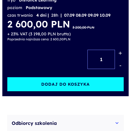
tryb
Distance Learning
poziom
Podstawowy
czas trwania
4 dni |
28h
| 07.09 08.09 09.09 10.09
Pierwotna
Aktualna
2 600,00
PLN
cena
cena
3 200,00
PLN
wynosiła:
wynosi:
3 200,00 PLN.
2 600,00 PLN.
+ 23% VAT (
3 198,00
PLN
brutto)
Poprzednia najniższa cena:
2 600,00
PLN
+
ilość
Manage
-
collaboration
and
DODAJ DO KOSZYKA
communication
with
Microsoft
Teams
Odbiorcy szkolenia