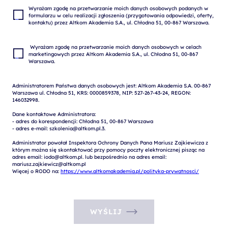
Wyrażam zgodę na przetwarzanie moich danych osobowych podanych w 
formularzu w celu realizacji zgłoszenia (przygotowania odpowiedzi, oferty, 
 Wyrażam zgodę na przetwarzanie moich danych osobowych w celach 
marketingowych przez Altkom Akademia S.A., ul. Chłodna 51, 00-867 
Administratorem Państwa danych osobowych jest: Altkom Akademia S.A. 00-867 
Warszawa ul. Chłodna 51, KRS: 0000859378, NIP: 527-267-43-24, REGON: 
146032998.

Dane kontaktowe Administratora:

- adres do korespondencji: Chłodna 51, 00-867 Warszawa

- adres e-mail: szkolenia@altkom.pl.3.   

Administrator powołał Inspektora Ochrony Danych Pana Mariusz Zajkiewicza z 
którym można się skontaktować przy pomocy poczty elektronicznej pisząc na 
adres email: iodo@altkom.pl. lub bezpośrednio na adres email: 
mariusz.zajkiewicz@altkom.pl

Więcej o RODO na: 
https://www.altkomakademia.pl/polityka-prywatnosci/
WYŚLIJ