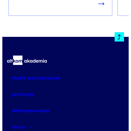
studia podyplomowe
promocje
dofinansowania
oferta