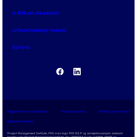
speexx
o Altkom Akademii
udemy business
o szkoleniach
zrównoważony rozwój
o egzaminach
kariera
Regulamin wirtualnej klasy
Polityka cookies
Polityka prywatności
Regulamin sklepu
Project Management Institute, PMI oraz logo PMI R.E.P. są zarejestrowanymi znakami
handlowymi Project Management Institute, Inc. PMBOK® Guide, CAPM®, PMP® są