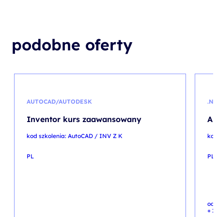
podobne oferty
AUTOCAD/AUTODESK
.N
Inventor kurs zaawansowany
Ap
kod szkolenia: AutoCAD / INV Z K
kod
PL
PL
od
+ 2