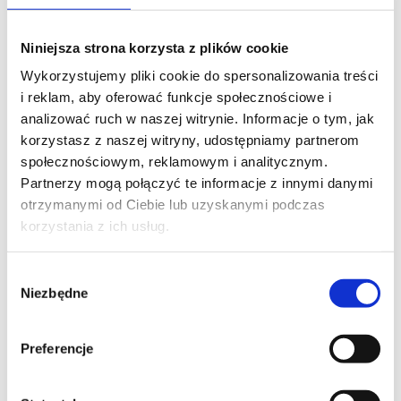
SZKOLENIE POPRZEDZAJĄCE
Niniejsza strona korzysta z plików cookie
Wykorzystujemy pliki cookie do spersonalizowania treści
PROMOCJA
i reklam, aby oferować funkcje społecznościowe i
TEAMS
analizować ruch w naszej witrynie. Informacje o tym, jak
Manage collaboration and
korzystasz z naszej witryny, udostępniamy partnerom
communication with Microsoft Teams
społecznościowym, reklamowym i analitycznym.
Partnerzy mogą połączyć te informacje z innymi danymi
otrzymanymi od Ciebie lub uzyskanymi podczas
korzystania z ich usług.
Wybór
SZKOLENIE BIEŻĄCE
Niezbędne
zgody
PROMOCJA
TEAMS
Preferencje
Manage collaboration and
communication with Microsoft Teams