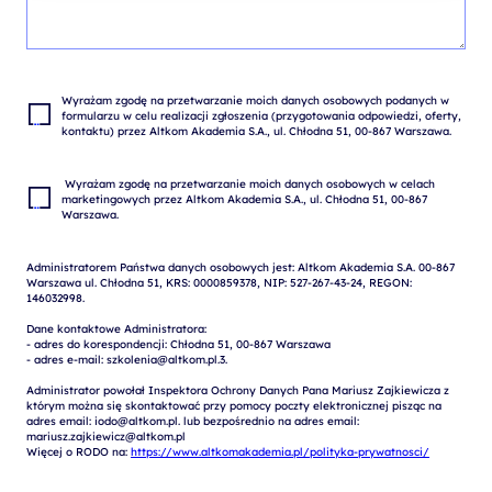
Wyrażam zgodę na przetwarzanie moich danych osobowych podanych w 
formularzu w celu realizacji zgłoszenia (przygotowania odpowiedzi, oferty, 
 Wyrażam zgodę na przetwarzanie moich danych osobowych w celach 
marketingowych przez Altkom Akademia S.A., ul. Chłodna 51, 00-867 
Administratorem Państwa danych osobowych jest: Altkom Akademia S.A. 00-867 
Warszawa ul. Chłodna 51, KRS: 0000859378, NIP: 527-267-43-24, REGON: 
146032998.

Dane kontaktowe Administratora:

- adres do korespondencji: Chłodna 51, 00-867 Warszawa

- adres e-mail: szkolenia@altkom.pl.3.   

Administrator powołał Inspektora Ochrony Danych Pana Mariusz Zajkiewicza z 
którym można się skontaktować przy pomocy poczty elektronicznej pisząc na 
adres email: iodo@altkom.pl. lub bezpośrednio na adres email: 
mariusz.zajkiewicz@altkom.pl

Więcej o RODO na: 
https://www.altkomakademia.pl/polityka-prywatnosci/