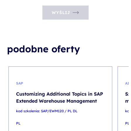
WYŚLIJ
podobne oferty
SAP
AI
Customizing Additional Topics in SAP
Sz
Extended Warehouse Management
ma
kod szkolenia: SAP/EWM120 / PL DL
kod
PL
PL