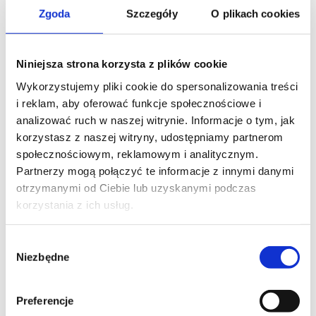
Zgoda
Szczegóły
O plikach cookies
Skontaktuj się z naszym doradcą
Niniejsza strona korzysta z plików cookie
Wykorzystujemy pliki cookie do spersonalizowania treści
i reklam, aby oferować funkcje społecznościowe i
IMIĘ I NAZWISKO*
analizować ruch w naszej witrynie. Informacje o tym, jak
korzystasz z naszej witryny, udostępniamy partnerom
społecznościowym, reklamowym i analitycznym.
Partnerzy mogą połączyć te informacje z innymi danymi
TELEFON KONTAKTOWY*
otrzymanymi od Ciebie lub uzyskanymi podczas
korzystania z ich usług.
Wybór
EMAIL*
Niezbędne
zgody
Preferencje