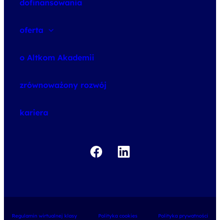
dofinansowania
oferta
speexx
o Altkom Akademii
udemy business
o szkoleniach
zrównoważony rozwój
o egzaminach
kariera
Regulamin wirtualnej klasy
Polityka cookies
Polityka prywatności