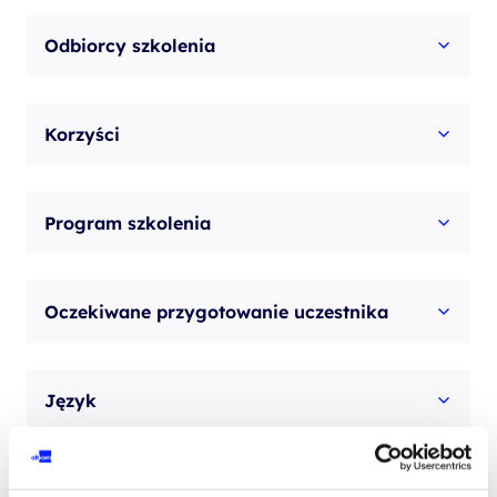
Power
Odbiorcy szkolenia
Pivot
z
Korzyści
użyciem
języka
DAX
Program szkolenia
Oczekiwane przygotowanie uczestnika
Język