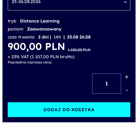
25-26.08.2026
tryb
Distance Learning
poziom
Zaawansowany
czas trwania
2 dni |
14h
| 25.08 26.08
Pierwotna
Aktualna
900,00
PLN
cena
cena
1 100,00
PLN
wynosiła:
wynosi:
1 100,00 PLN.
900,00 PLN.
+ 23% VAT (
1 107,00
PLN
brutto)
Poprzednia najniższa cena:
+
ilość
MS
-
Excel
-
DODAJ DO KOSZYKA
Analiza
wielowymiarowa
z