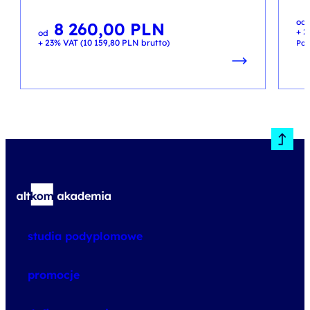
Pie
Akt
od
ce
ce
8 260,00
PLN
+ 2
wyn
wyn
od
990
790
+ 23% VAT (
10 159,80
PLN
brutto)
Pop
studia podyplomowe
promocje