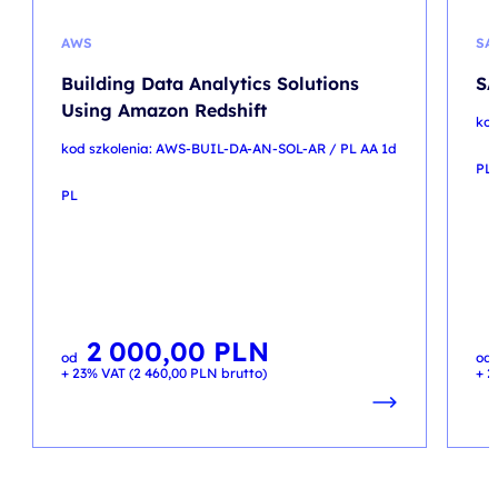
AWS
SA
Building Data Analytics Solutions
SA
Using Amazon Redshift
kod
kod szkolenia: AWS-BUIL-DA-AN-SOL-AR / PL AA 1d
PL
PL
2 000,00
PLN
od
od
+ 23% VAT (
2 460,00
PLN
brutto)
+ 2