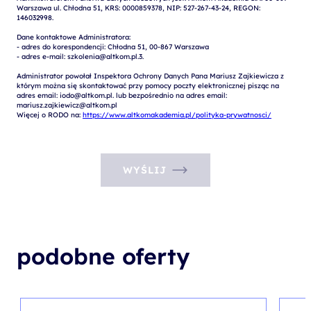
Warszawa ul. Chłodna 51, KRS: 0000859378, NIP: 527-267-43-24, REGON: 
146032998.

Dane kontaktowe Administratora:

- adres do korespondencji: Chłodna 51, 00-867 Warszawa

- adres e-mail: szkolenia@altkom.pl.3.   

Administrator powołał Inspektora Ochrony Danych Pana Mariusz Zajkiewicza z 
którym można się skontaktować przy pomocy poczty elektronicznej pisząc na 
adres email: iodo@altkom.pl. lub bezpośrednio na adres email: 
mariusz.zajkiewicz@altkom.pl

Więcej o RODO na: 
https://www.altkomakademia.pl/polityka-prywatnosci/
WYŚLIJ
podobne oferty