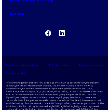
o egzaminach
kariera
Regulamin wirtualnej klasy
Polityka cookies
Polityka prywatności
Regulamin sklepu
Project Management Institute, PMI oraz logo PMI R.E.P. są zarejestrowanymi znakami
handlowymi Project Management Institute, Inc. PMBOK® Guide, CAPM®, PMP® są
zarejestrowanymi znakami handlowymi Project Management Institute, Inc. ITIL®,
PRINCE2®, PRINCE2 Agile®, M_o_R®, MoP®, MSP®, P3O®, DEVOPS INSTITUTE® oraz logo
Swirl są zarejestrowanymi znakami towarowymi grupy PeopleCert. IASSC Lean Six
Sigma™ jest zarejestrowanym znakami towarowymi grupy PeopleCert. Używane na
podstawie licencji PeopleCert. Wszelkie prawa zastrzeżone. The APMG International and
swirl device logo is a trademark of the APM Group Limited, used under permission of The
APM Group Limited. All rights reserved. AgilePM®, AgileBA®, AgilePgM® are registered
trademarks of Agile Business Consortium Limited. All rights reserved. DTMethod® is a