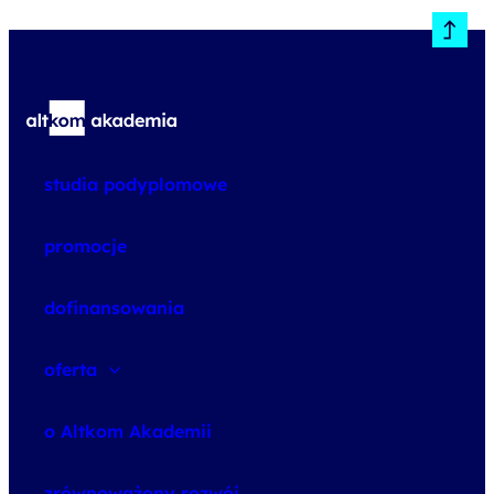
studia podyplomowe
promocje
dofinansowania
oferta
speexx
o Altkom Akademii
udemy business
o szkoleniach
zrównoważony rozwój