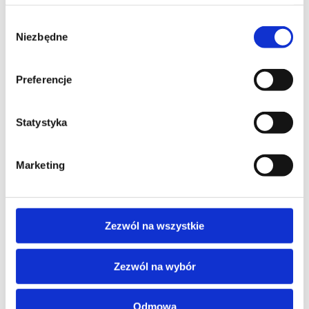
TELEFON KONTAKTOWY*
Wybór
Niezbędne
zgody
EMAIL*
Preferencje
Statystyka
WOJEWÓDZTWO*
Marketing
wybierz województwo
Zezwól na wszystkie
FIRMA
Zezwól na wybór
Odmowa
TREŚĆ WIADOMOŚCI*