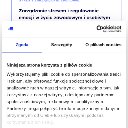
STRES I ZARZĄDZANIE EMOCJAMI
Zarządzanie stresem i regulowanie
emocji w życiu zawodowym i osobistym
Zgoda
Szczegóły
O plikach cookies
Niniejsza strona korzysta z plików cookie
Wykorzystujemy pliki cookie do spersonalizowania treści
Skontaktuj się z naszym doradcą
i reklam, aby oferować funkcje społecznościowe i
analizować ruch w naszej witrynie. Informacje o tym, jak
korzystasz z naszej witryny, udostępniamy partnerom
IMIĘ I NAZWISKO*
społecznościowym, reklamowym i analitycznym.
Partnerzy mogą połączyć te informacje z innymi danymi
otrzymanymi od Ciebie lub uzyskanymi podczas
korzystania z ich usług.