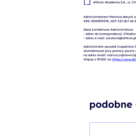
Administratorem Państwa danych os
KRS: 0000859378, NIP: 527-267-43-2
Dane kontaktowe Administratora:

- adres do korespondencji: Chłodna
- adres e-mail: szkolenia@altkom.pl.3
Administrator powołał Inspektora 
skontaktować przy pomocy poczty el
na adres email: mariusz.zajkiewicz@
Więcej o RODO na: 
https://www.al
podobne 