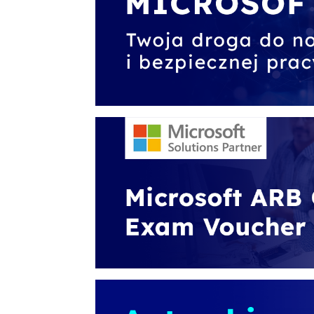
szkolenia Broadcom
szkolenia SAP
szkolenia SAS
formuły szkoleń MS
szkolenia
egzaminy