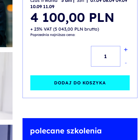
czas trwania
5 dni |
35h
| 07.09 08.09 09.09
10.09 11.09
4 100,00
PLN
+ 23% VAT (
5 043,00
PLN
brutto)
Poprzednia najniższa cena:
+
ilość
Microsoft
-
365
Administrator
DODAJ DO KOSZYKA
polecane szkolenia