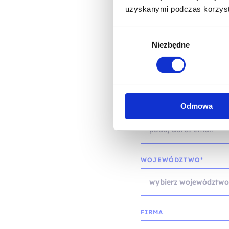
IMIĘ I NAZWISKO*
uzyskanymi podczas korzysta
Wybór
Niezbędne
zgody
TELEFON KONTAKTOWY
Odmowa
EMAIL*
WOJEWÓDZTWO*
wybierz województwo
FIRMA