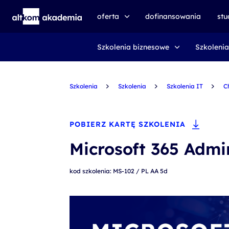
oferta
dofinansowania
st
Szkolenia biznesowe
Szkolenia
speexx
udemy business
Szkolenia
certyfikat DMI
Szkolenia
Szkolenia IT
C
kursy e-learningowe
AI First
POBIERZ KARTĘ SZKOLENIA
szkolenia VR
Microsoft 365 Admi
szkolenia NIS2
kod szkolenia: MS-102 / PL AA 5d
szkolenia dla edukacji
szkolenia dla produkcji
voucher szkoleniowy