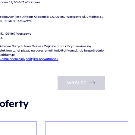
obowych jest: Altkom Akademia S.A. 00-867 Warszawa ul. Chłodna 51, 
4, REGON: 146032998.

 51, 00-867 Warszawa

.   

Ochrony Danych Pana Mariusz Zajkiewicza z którym można się 
ektronicznej pisząc na adres email: iodo@altkom.pl. lub bezpośrednio 
altkom.pl

tkomakademia.pl/polityka-prywatnosci/
WYŚLIJ
oferty