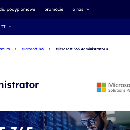
udia podyplomowe
promocje
o nas
 IT
o altkom akademii
zrównoważony rozwój
hmura
Microsoft 365
Microsoft 365 Administrator
nistrator