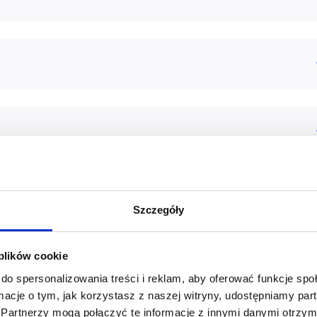
Szczegóły
aszym doradcą
 plików cookie
do spersonalizowania treści i reklam, aby oferować funkcje sp
ormacje o tym, jak korzystasz z naszej witryny, udostępniamy p
Partnerzy mogą połączyć te informacje z innymi danymi otrzym