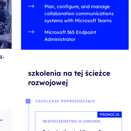
Plan, configure, and manage
collaboration communications
systems with Microsoft Teams
Microsoft 365 Endpoint
Administrator
B-
szkolenia na tej ścieżce
rozwojowej
SZKOLENIE POPRZEDZAJĄCE
PROMOCJA
BEZPIECZEŃSTWO W CHMURZE