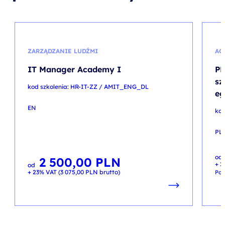
ZARZĄDZANIE LUDŹMI
AG
IT Manager Academy I
PM
sz
kod szkolenia: HR-IT-ZZ / AMIT_ENG_DL
eg
EN
kod
PL
Pie
Akt
od
ce
ce
2 500,00
PLN
+ 2
wyn
wyn
od
3 3
3 0
+ 23% VAT (
3 075,00
PLN
brutto)
Pop