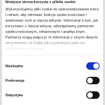
Niniejsza strona korzysta z plików cookie
Wykorzystujemy pliki cookie do spersonalizowania treści
TREŚĆ WIADOMOŚCI*
i reklam, aby oferować funkcje społecznościowe i
analizować ruch w naszej witrynie. Informacje o tym, jak
korzystasz z naszej witryny, udostępniamy partnerom
społecznościowym, reklamowym i analitycznym.
Partnerzy mogą połączyć te informacje z innymi danymi
otrzymanymi od Ciebie lub uzyskanymi podczas
korzystania z ich usług.
Wybór
Niezbędne
zgody
Preferencje
Wyrażam zgodę na przetwarzanie moich danych osobowych podanych w 
formularzu w celu realizacji zgłoszenia (przygotowania odpowiedzi, oferty, 
Statystyka
 Wyrażam zgodę na przetwarzanie moich danych osobowych w celach 
marketingowych przez Altkom Akademia S.A., ul. Chłodna 51, 00-867 