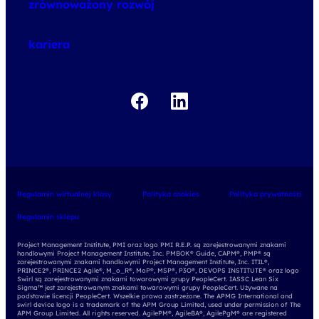
zrównoważony rozwój
o egzaminach
kariera
Regulamin wirtualnej klasy
Polityka cookies
Polityka prywatności
Regulamin sklepu
Project Management Institute, PMI oraz logo PMI R.E.P. są zarejestrowanymi znakami
handlowymi Project Management Institute, Inc. PMBOK® Guide, CAPM®, PMP® są
zarejestrowanymi znakami handlowymi Project Management Institute, Inc. ITIL®,
PRINCE2®, PRINCE2 Agile®, M_o_R®, MoP®, MSP®, P3O®, DEVOPS INSTITUTE® oraz logo
Swirl są zarejestrowanymi znakami towarowymi grupy PeopleCert. IASSC Lean Six
Sigma™ jest zarejestrowanym znakami towarowymi grupy PeopleCert. Używane na
podstawie licencji PeopleCert. Wszelkie prawa zastrzeżone. The APMG International and
swirl device logo is a trademark of the APM Group Limited, used under permission of The
APM Group Limited. All rights reserved. AgilePM®, AgileBA®, AgilePgM® are registered