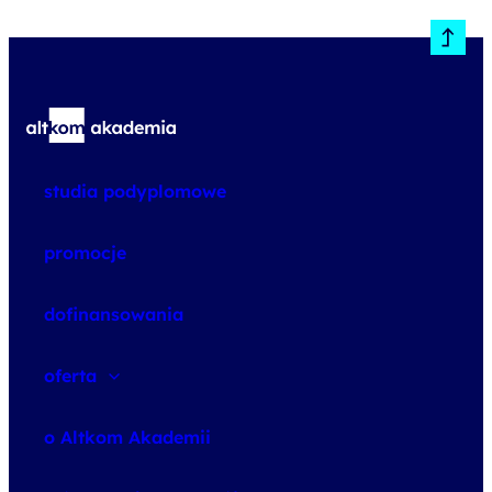
studia podyplomowe
promocje
dofinansowania
oferta
speexx
o Altkom Akademii
udemy business
o szkoleniach