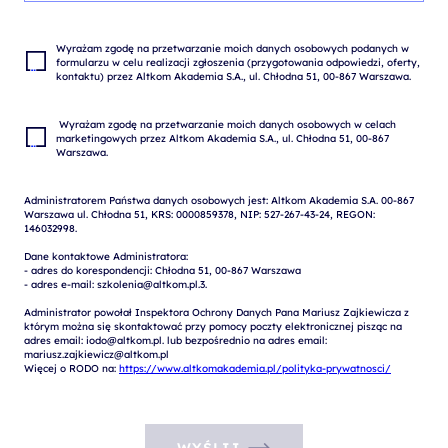
Wyrażam zgodę na przetwarzanie moich danych osobowych podanych w 
formularzu w celu realizacji zgłoszenia (przygotowania odpowiedzi, oferty, 
 Wyrażam zgodę na przetwarzanie moich danych osobowych w celach 
marketingowych przez Altkom Akademia S.A., ul. Chłodna 51, 00-867 
Administratorem Państwa danych osobowych jest: Altkom Akademia S.A. 00-867 
Warszawa ul. Chłodna 51, KRS: 0000859378, NIP: 527-267-43-24, REGON: 
146032998.

Dane kontaktowe Administratora:

- adres do korespondencji: Chłodna 51, 00-867 Warszawa

- adres e-mail: szkolenia@altkom.pl.3.   

Administrator powołał Inspektora Ochrony Danych Pana Mariusz Zajkiewicza z 
którym można się skontaktować przy pomocy poczty elektronicznej pisząc na 
adres email: iodo@altkom.pl. lub bezpośrednio na adres email: 
mariusz.zajkiewicz@altkom.pl

Więcej o RODO na: 
https://www.altkomakademia.pl/polityka-prywatnosci/