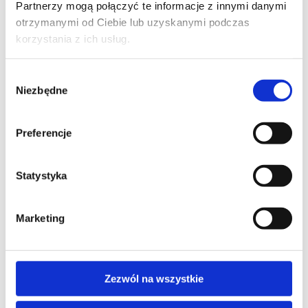
Partnerzy mogą połączyć te informacje z innymi danymi
otrzymanymi od Ciebie lub uzyskanymi podczas
Skontaktuj się z naszym doradcą
korzystania z ich usług.
IMIĘ I NAZWISKO*
Wybór
Niezbędne
zgody
Preferencje
TELEFON KONTAKTOWY*
Statystyka
EMAIL*
Marketing
Zezwól na wszystkie
WOJEWÓDZTWO*