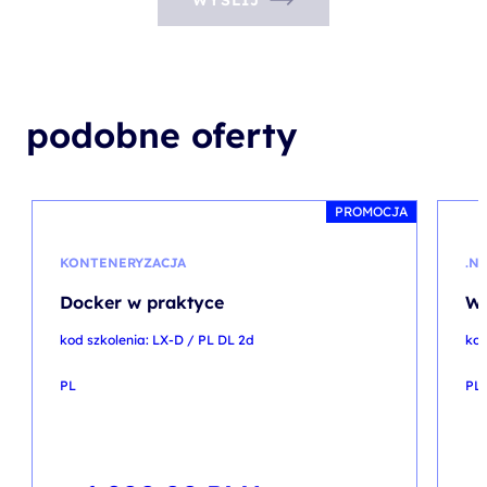
WYŚLIJ
podobne oferty
PROMOCJA
KONTENERYZACJA
.N
Docker w praktyce
Wp
kod szkolenia: LX-D / PL DL 2d
kod
PL
PL