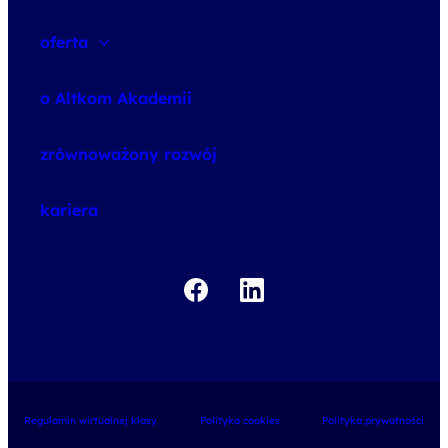
oferta
speexx
o Altkom Akademii
udemy business
o szkoleniach
zrównoważony rozwój
o egzaminach
kariera
Regulamin wirtualnej klasy
Polityka cookies
Polityka prywatności