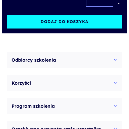
SharePoint
-
Online
Super
DODAJ DO KOSZYKA
User
Odbiorcy szkolenia
Korzyści
Program szkolenia