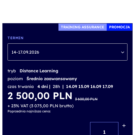
TRAINING ASSURANCE
PROMOCJA
TERMIN
14-17.09.2026
tryb
Distance Learning
poziom
Średnio zaawansowany
czas trwania
4 dni |
28h
| 14.09 15.09 16.09 17.09
Pierwotna
Aktualna
2 500,00
PLN
cena
cena
3 600,00
PLN
wynosiła:
wynosi:
3 600,00 PLN.
2 500,00 PLN.
+ 23% VAT (
3 075,00
PLN
brutto)
Poprzednia najniższa cena:
+
ilość