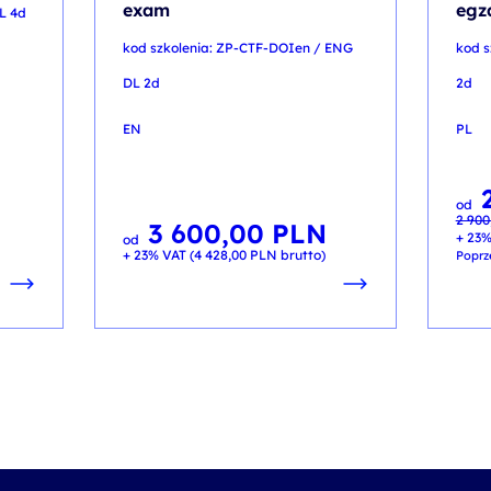
exam
egz
L 4d
kod szkolenia: ZP-CTF-DOIen / ENG
kod s
DL 2d
2d
EN
PL
Pier
Aktua
od
cena
cena
2 900
wynos
wynos
3 600,00
PLN
2 900
2 800
+ 23%
od
+ 23% VAT (
4 428,00
PLN
brutto)
Poprz