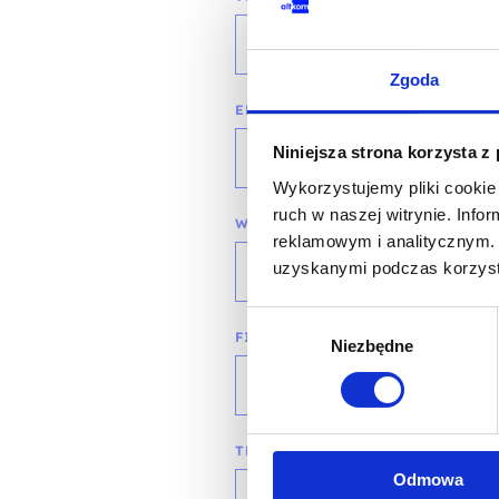
Zgoda
EMAIL*
Niniejsza strona korzysta z
Wykorzystujemy pliki cookie 
ruch w naszej witrynie. Inf
WOJEWÓDZTWO*
reklamowym i analitycznym. 
uzyskanymi podczas korzysta
wybierz województwo
Wybór
FIRMA
Niezbędne
zgody
TREŚĆ WIADOMOŚCI*
Odmowa