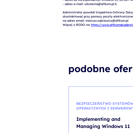
- adres e-mail: szkolenia@altkom.pl.3.   

Administrator powołał Inspektora Ochrony Dany
skontaktować przy pomocy poczty elektronicznej 
na adres email: mariusz.zajkiewicz@altkom.pl

Więcej o RODO na: 
https://www.altkomakademia
podobne ofer
BEZPIECZEŃSTWO SYSTEMÓ
OPERACYJNYCH I SERWEROW
Implementing and
Managing Windows 11