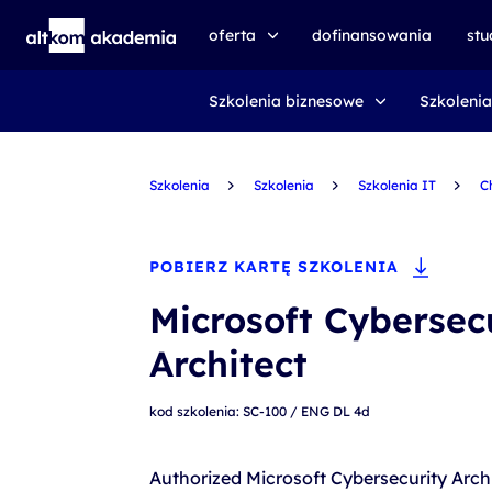
oferta
dofinansowania
st
Szkolenia biznesowe
Szkolenia
speexx
udemy business
Szkolenia
certyfikat DMI
Szkolenia
Szkolenia IT
C
kursy e-learningowe
AI First
POBIERZ KARTĘ SZKOLENIA
szkolenia VR
Microsoft Cybersec
szkolenia NIS2
Architect
szkolenia dla edukacji
kod szkolenia: SC-100 / ENG DL 4d
szkolenia dla produkcji
voucher szkoleniowy
Authorized Microsoft Cybersecurity Arch