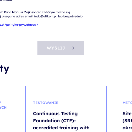
ch Pana Mariusz Zajkiewicza z którym można się 
pisząc na adres email: iodo@altkom.pl. lub bezpośrednio 
.pl/polityka-prywatnosci/
WYŚLIJ
ty
W
TESTOWANIE
MET
YCH
Continuous Testing
Site
Foundation (CTF)-
(SR
accredited training with
akr