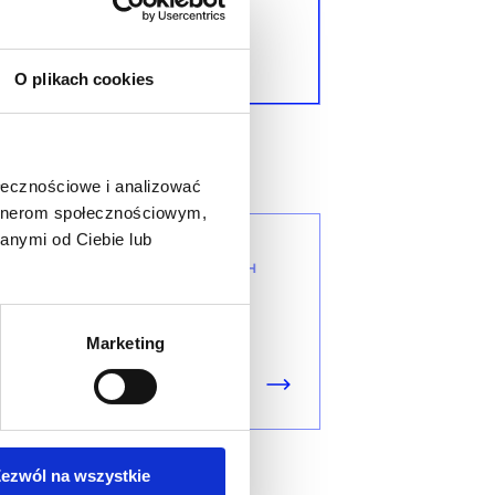
Architect
O plikach cookies
SZKOLENIE NASTĘPUJĄCE
ołecznościowe i analizować
artnerom społecznościowym,
anymi od Ciebie lub
BEZPIECZEŃSTWO SYSTEMÓW
OPERACYJNYCH I SERWEROWYCH
Securing Windows Server
2016
Marketing
ezwól na wszystkie