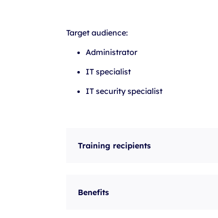
szkolenia Broadcom
szkolenia SAP
Target audience:
szkolenia SAS
Administrator
formuły szkoleń MS
IT specialist
szkolenia
IT security specialist
egzaminy
Training recipients
Benefits