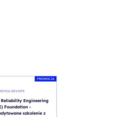
PROMOCJA
ODYKA DEVOPS
ARCHITEKTURA KORPORAC
 Reliability Engineering
Event Storming - wor
E) Foundation -
kod szkolenia: EVENT_STORM
edytowane szkolenie z