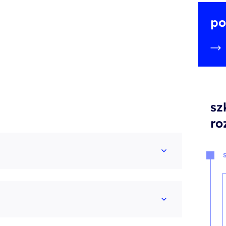
po
sz
ro