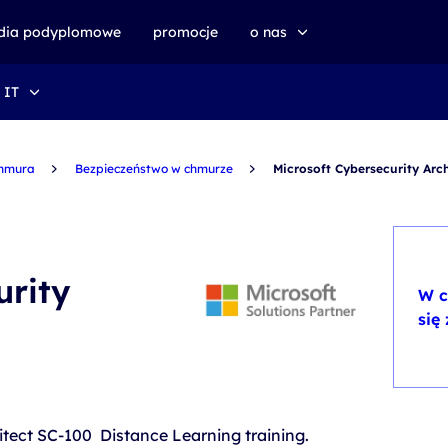
udia podyplomowe
promocje
o nas
 IT
o altkom akademii
zrównoważony rozwój
hmura
Bezpieczeństwo w chmurze
Microsoft Cybersecurity Arch
urity
W c
się
itect SC-100 Distance Learning training.