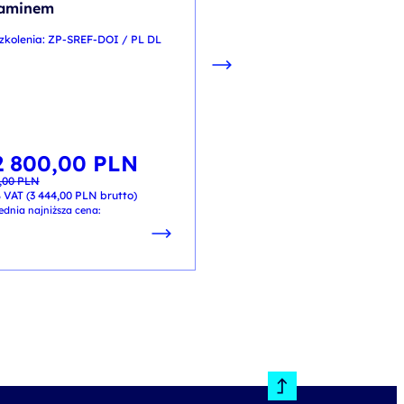
ENG AA 2d
aminem
zkolenia: ZP-SREF-DOI / PL DL
EN
2 800,00
PLN
wotna
lna
,00
PLN
iła:
i:
,00 PLN.
,00 PLN.
 VAT (
3 444,00
PLN
brutto)
ednia najniższa cena: