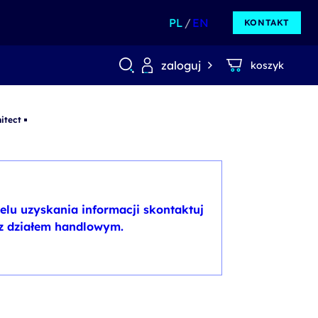
PL
EN
KONTAKT
zaloguj
koszyk
itect
elu uzyskania informacji skontaktuj
 z działem handlowym.