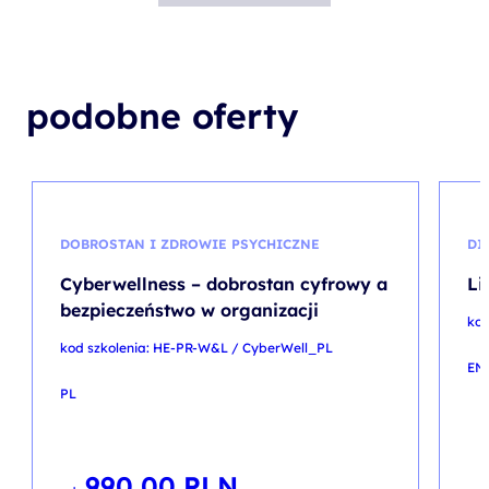
podobne oferty
DOBROSTAN I ZDROWIE PSYCHICZNE
DI
Cyberwellness – dobrostan cyfrowy a
Li
bezpieczeństwo w organizacji
ko
kod szkolenia: HE-PR-W&L / CyberWell_PL
EN
PL
990,00
PLN