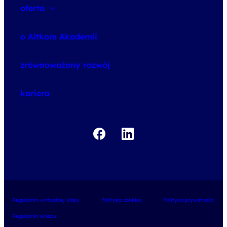
oferta
speexx
o Altkom Akademii
udemy business
o szkoleniach
zrównoważony rozwój
o egzaminach
kariera
Regulamin wirtualnej klasy
Polityka cookies
Polityka prywatności
Regulamin sklepu