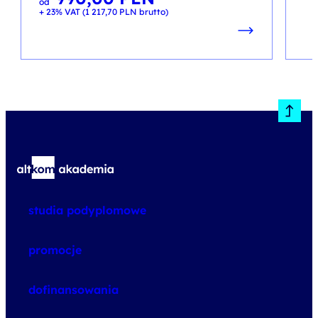
od
+ 23% VAT (
1 217,70
PLN
brutto)
studia podyplomowe
promocje
dofinansowania