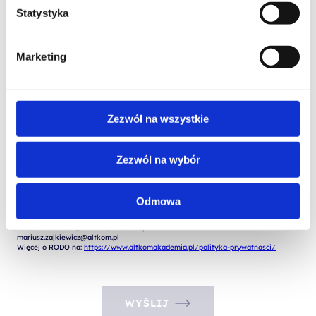
Statystyka
Wyrażam zgodę na przetwarzanie moich danych osobowych podanych w 
formularzu w celu realizacji zgłoszenia (przygotowania odpowiedzi, oferty, 
Marketing
 Wyrażam zgodę na przetwarzanie moich danych osobowych w celach 
marketingowych przez Altkom Akademia S.A., ul. Chłodna 51, 00-867 
Zezwól na wszystkie
Administratorem Państwa danych osobowych jest: Altkom Akademia S.A. 00-867 
Warszawa ul. Chłodna 51, KRS: 0000859378, NIP: 527-267-43-24, REGON: 
146032998.

Zezwól na wybór
Dane kontaktowe Administratora:

- adres do korespondencji: Chłodna 51, 00-867 Warszawa

- adres e-mail: szkolenia@altkom.pl.3.   

Odmowa
Administrator powołał Inspektora Ochrony Danych Pana Mariusz Zajkiewicza z 
którym można się skontaktować przy pomocy poczty elektronicznej pisząc na 
adres email: iodo@altkom.pl. lub bezpośrednio na adres email: 
mariusz.zajkiewicz@altkom.pl

Więcej o RODO na: 
https://www.altkomakademia.pl/polityka-prywatnosci/
WYŚLIJ